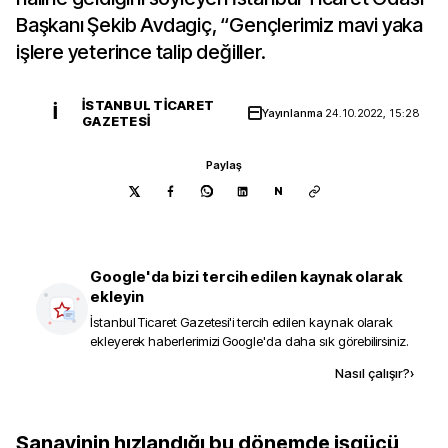
Başkanı Şekib Avdagiç, “Gençlerimiz mavi yaka
işlere yeterince talip değiller.
İSTANBUL TICARET
İ
Yayınlanma
24.10.2022, 15:28
GAZETESI
Paylaş
N
Google'da bizi tercih edilen kaynak olarak
ekleyin
İstanbul Ticaret Gazetesi
'i tercih edilen kaynak olarak
ekleyerek haberlerimizi Google'da daha sık görebilirsiniz.
Kaynak ekle
Nasıl çalışır?
›
Sanayinin hızlandığı bu dönemde işgücü