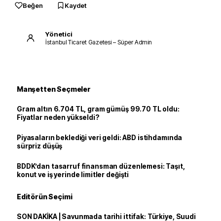
Beğen
Kaydet
Yönetici
İstanbul Ticaret Gazetesi – Süper Admin
Manşetten Seçmeler
Gram altın 6.704 TL, gram gümüş 99.70 TL oldu:
Fiyatlar neden yükseldi?
Piyasaların beklediği veri geldi: ABD istihdamında
sürpriz düşüş
BDDK’dan tasarruf finansman düzenlemesi: Taşıt,
konut ve iş yerinde limitler değişti
Editörün Seçimi
SON DAKİKA | Savunmada tarihi ittifak: Türkiye, Suudi