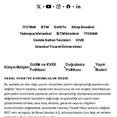
•
•
•
•
İTOTAM
BTM
SoftITo
Kitap İstanbul
Teknopark İstanbul
İDTM İstanbul
İTOSAM
Cemile Sultan Tesisleri
ICVB
İstanbul Ticaret Üniversitesi
Gizlilik ve KVKK
Doğrulama
Yayın
Künye
•
İletişim
•
•
•
Politikası
Politikası
İlkeleri
YASAL UYARI VE SORUMLULUK REDDİ
Bu sayfada yer alan bilgi, yorum ve içerikler yatırım danışmanlığı kapsamında
değildir. Yatırım kararları, kişisel mali durumunuz ile risk ve getiri tercihlerinize
göre yetkili kurumlarla yapılacak yatırım danışmanlığı sözleşmesi çerçevesinde
değerlendirilmelidir. İçeriklerin doğruluğu ve güncelliği için azami özen
gösterilmekle birlikte, olası hata, eksiklik, gecikme veya bu bilgilerin
kullanımından doğabilecek zararlardan İstanbul Ticaret Odası sorumlu değildir.
BIST isim ve logosu ile Borsa İstanbul A.Ş. adına açıklanan tüm bilgi ve verilerin