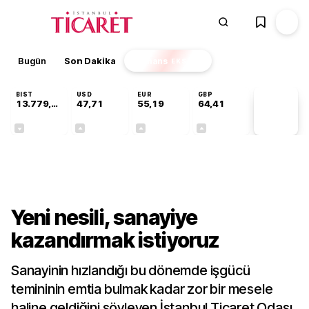
Bugün
Son Dakika
Finans
EKSTRA
BIST
USD
EUR
GBP
13.779,39
47,71
55,19
64,41
PİYASA
VERİLERİ
-0,14%
+0,18%
+0,32%
+0,38%
Gündem
Yeni nesili, sanayiye
kazandırmak istiyoruz
Sanayinin hızlandığı bu dönemde işgücü
temininin emtia bulmak kadar zor bir mesele
haline geldiğini söyleyen İstanbul Ticaret Odası