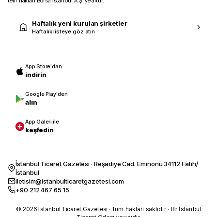
telif hakları Borsa İstanbul A.Ş.’ye aittir.
Haftalık yeni kurulan şirketler
Haftalık listeye göz atın
App Store'dan
indirin
Google Play'den
alın
App Galeri ile
keşfedin
İstanbul Ticaret Gazetesi · Reşadiye Cad. Eminönü 34112 Fatih/
İstanbul
iletisim@istanbulticaretgazetesi.com
+90 212 467 65 15
© 2026 İstanbul Ticaret Gazetesi · Tüm hakları saklıdır · Bir İstanbul