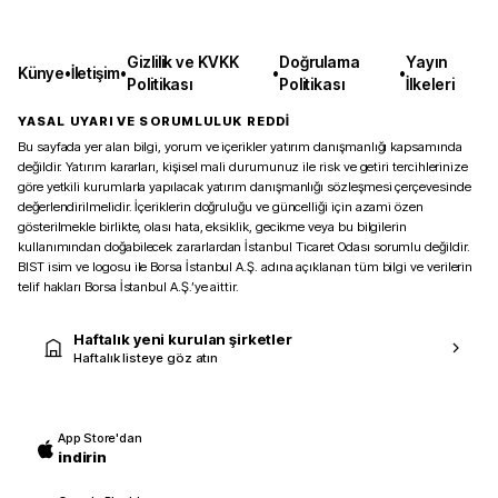
Gizlilik ve KVKK
Doğrulama
Yayın
Künye
•
İletişim
•
•
•
Politikası
Politikası
İlkeleri
YASAL UYARI VE SORUMLULUK REDDİ
Bu sayfada yer alan bilgi, yorum ve içerikler yatırım danışmanlığı kapsamında
değildir. Yatırım kararları, kişisel mali durumunuz ile risk ve getiri tercihlerinize
göre yetkili kurumlarla yapılacak yatırım danışmanlığı sözleşmesi çerçevesinde
değerlendirilmelidir. İçeriklerin doğruluğu ve güncelliği için azami özen
gösterilmekle birlikte, olası hata, eksiklik, gecikme veya bu bilgilerin
kullanımından doğabilecek zararlardan İstanbul Ticaret Odası sorumlu değildir.
BIST isim ve logosu ile Borsa İstanbul A.Ş. adına açıklanan tüm bilgi ve verilerin
telif hakları Borsa İstanbul A.Ş.’ye aittir.
Haftalık yeni kurulan şirketler
Haftalık listeye göz atın
App Store'dan
indirin