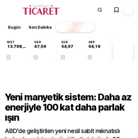
Bugün
Son Dakika
Finans
EKSTRA
BIST
USD
EUR
GBP
13.798,82
47,59
54,97
64,19
PİYASA
VERİLERİ
+0,70%
+0,05%
-0,08%
+0,15%
Teknoloji
Yeni manyetik sistem: Daha az
enerjiyle 100 kat daha parlak
ışın
ABD’de geliştirilen yeni nesil sabit mıknatıslı