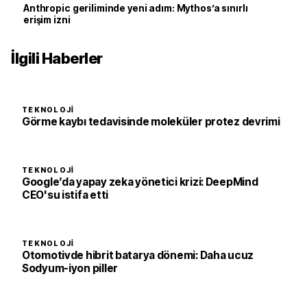
Anthropic geriliminde yeni adım: Mythos’a sınırlı
erişim izni
İlgili Haberler
TEKNOLOJI
Görme kaybı tedavisinde moleküler protez devrimi
TEKNOLOJI
Google’da yapay zeka yönetici krizi: DeepMind
CEO'su istifa etti
TEKNOLOJI
Otomotivde hibrit batarya dönemi: Daha ucuz
Sodyum-iyon piller