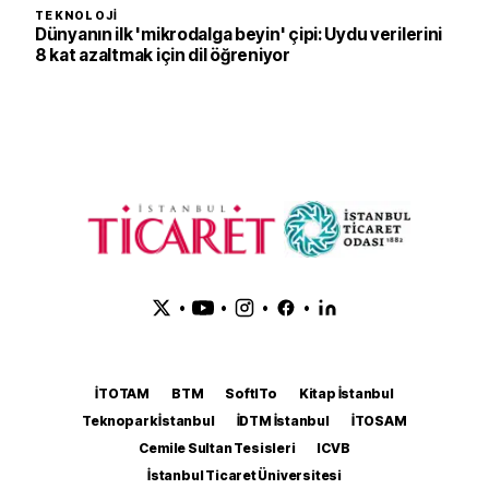
TEKNOLOJI
Dünyanın ilk 'mikrodalga beyin' çipi: Uydu verilerini
8 kat azaltmak için dil öğreniyor
•
•
•
•
İTOTAM
BTM
SoftITo
Kitap İstanbul
Teknopark İstanbul
İDTM İstanbul
İTOSAM
Cemile Sultan Tesisleri
ICVB
İstanbul Ticaret Üniversitesi