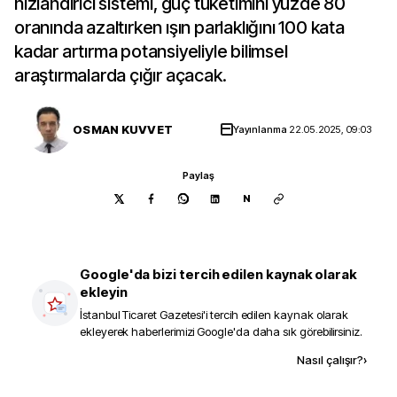
hızlandırıcı sistemi, güç tüketimini yüzde 80
oranında azaltırken ışın parlaklığını 100 kata
kadar artırma potansiyeliyle bilimsel
araştırmalarda çığır açacak.
OSMAN KUVVET
Yayınlanma
22.05.2025, 09:03
Paylaş
N
Google'da bizi tercih edilen kaynak olarak
ekleyin
İstanbul Ticaret Gazetesi
'i tercih edilen kaynak olarak
ekleyerek haberlerimizi Google'da daha sık görebilirsiniz.
Kaynak ekle
Nasıl çalışır?
›