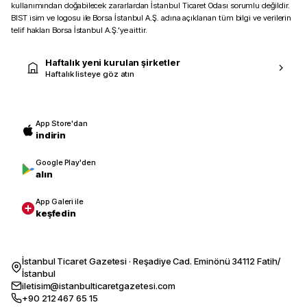
kullanımından doğabilecek zararlardan İstanbul Ticaret Odası sorumlu değildir.
BIST isim ve logosu ile Borsa İstanbul A.Ş. adına açıklanan tüm bilgi ve verilerin
telif hakları Borsa İstanbul A.Ş.’ye aittir.
Haftalık yeni kurulan şirketler
Haftalık listeye göz atın
App Store'dan
indirin
Google Play'den
alın
App Galeri ile
keşfedin
İstanbul Ticaret Gazetesi · Reşadiye Cad. Eminönü 34112 Fatih/
İstanbul
iletisim@istanbulticaretgazetesi.com
+90 212 467 65 15