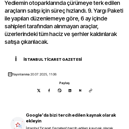
Yediemin otoparklarında çürümeye terk edilen
araçların satışı için süreç hızlandı. 9. Yargı Paketi
ile yapılan düzenlemeye göre, 6 ay içinde
sahipleri tarafından alınmayan araçlar,
üzerlerindeki tüm haciz ve şerhler kaldırılarak
satışa çıkarılacak.
İ
İSTANBUL TICARET GAZETESI
Yayınlanma
20.07.2025, 11:06
Paylaş
N
Google'da bizi tercih edilen kaynak olarak
ekleyin
İstanbul Ticaret Gazetesi
'i tercih edilen kaynak olarak