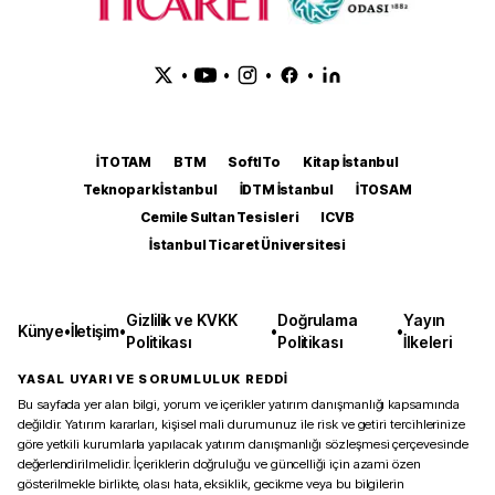
•
•
•
•
İTOTAM
BTM
SoftITo
Kitap İstanbul
Teknopark İstanbul
İDTM İstanbul
İTOSAM
Cemile Sultan Tesisleri
ICVB
İstanbul Ticaret Üniversitesi
Gizlilik ve KVKK
Doğrulama
Yayın
Künye
•
İletişim
•
•
•
Politikası
Politikası
İlkeleri
YASAL UYARI VE SORUMLULUK REDDİ
Bu sayfada yer alan bilgi, yorum ve içerikler yatırım danışmanlığı kapsamında
değildir. Yatırım kararları, kişisel mali durumunuz ile risk ve getiri tercihlerinize
göre yetkili kurumlarla yapılacak yatırım danışmanlığı sözleşmesi çerçevesinde
değerlendirilmelidir. İçeriklerin doğruluğu ve güncelliği için azami özen
gösterilmekle birlikte, olası hata, eksiklik, gecikme veya bu bilgilerin