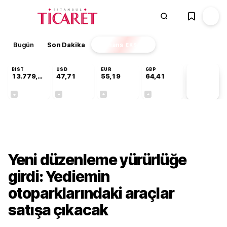
Bugün
Son Dakika
Finans
EKSTRA
BIST
USD
EUR
GBP
13.779,39
47,71
55,19
64,41
PİYASA
VERİLERİ
-0,14%
+0,18%
+0,32%
+0,38%
Gündem
Yeni düzenleme yürürlüğe
girdi: Yediemin
otoparklarındaki araçlar
satışa çıkacak