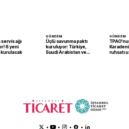
GÜNDEM
GÜNDEM
servis ağı
Üçlü savunma paktı
TPAO'nu
or! 6 yeni
kuruluyor: Türkiye,
Karadeni
 kurulacak
Suudi Arabistan ve
ruhsatı uz
Pakistan’dan ortak
Samsun a
adım
faaliyetl
•
•
•
•