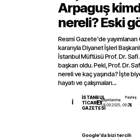
Arpaguş kimdi
nereli? Eski gö
Resmi Gazete'de yayımlanan 
kararıyla Diyanet İşleri Başkanl
İstanbul Müftüsü Prof. Dr. Saf
başkan oldu. Peki, Prof. Dr. Sa
nereli ve kaç yaşında? İşte biyo
hayatı ve çalışmaları...
İSTANBUL
Paylaş
Yayınlanma
İ
TICARET
18.09.2025, 09:23
GAZETESI
Google'da bizi tercih