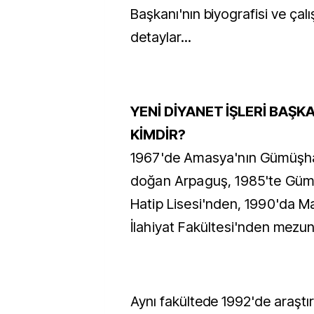
Başkanı'nın biyografisi ve çal
detaylar...
YENİ DİYANET İŞLERİ BAŞK
KİMDİR?
1967'de Amasya'nın Gümüşha
doğan Arpaguş, 1985'te Gü
Hatip Lisesi'nden, 1990'da M
İlahiyat Fakültesi'nden mezun
Aynı fakültede 1992'de araştır