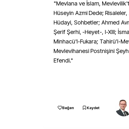
"Mevlana ve İslam, Mevlevilik'
Hüseyin Azmi Dede; Risaleler
Hüdayi, Sohbetler; Ahmed Avn
Şerif Şerhi, -Heyet-, I-XIII; İs
Minhacü'l-Fukara; Tahirü’l-Mev
Mevlevihanesi Postnişini Şeyh
Efendi."
Beğen
Kaydet