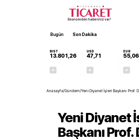
Ekonomiden haberiniz var!
Bugün
Son Dakika
Finans
EKST
BIST
USD
EUR
13.801,26
47,71
55,06
+0,02%
+0,17%
2,44
0,08
Anasayfa
/
Gündem
/
Yeni Diyanet İşleri Başkanı Prof. D
Yeni Diyanet İ
Başkanı Prof. D