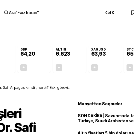
Ara
"
Faiz kararı
"
Ctrl K
RA
GBP
ALTIN
XAGUSD
BTC
64,20
6.623
63,93
65
+0,08%
+0,05%
+2,01%
+3,95%
0,05
0,03
130,27
2,43
r. Safi Arpaguş kimdir, nereli? Eski görevi...
Manşetten Seçmeler
şleri
SON DAKİKA | Savunmada tari
Türkiye, Suudi Arabistan v
r. Safi
'Mekke Anlaşması'nı imzala
Altın fiyatları 5 bin doları 