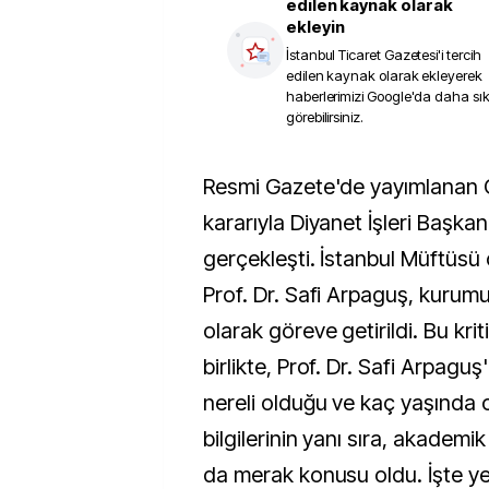
edilen kaynak olarak
ekleyin
İstanbul Ticaret Gazetesi
'i tercih
edilen kaynak olarak ekleyerek
haberlerimizi Google'da daha sı
görebilirsiniz.
Resmi Gazete'de yayımlanan Cumhurbaşkanlığı
kararıyla Diyanet İşleri Başkan
gerçekleşti. İstanbul Müftüsü
Prof. Dr. Safi Arpaguş, kurum
olarak göreve getirildi. Bu kri
birlikte, Prof. Dr. Safi Arpagu
nereli olduğu ve kaç yaşında o
bilgilerinin yanı sıra, akademik
da merak konusu oldu. İşte yen