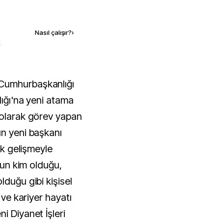
Kaynak ekle
Nasıl çalışır?
›
k
lığı'na yeni atama
 olarak görev yapan
un yeni başkanı
tik gelişmeyle
ş'un kim olduğu,
lduğu gibi kişisel
 ve kariyer hayatı
i Diyanet İşleri