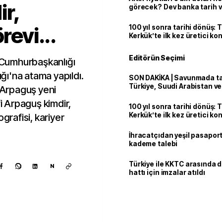
r,
görecek? Dev banka tarih v
revi...
100 yıl sonra tarihi dönüş: 
Kerkük’te ilk kez üretici k
Editörün Seçimi
Cumhurbaşkanlığı
ığı'na atama yapıldı.
SON DAKİKA | Savunmada tari
Türkiye, Suudi Arabistan v
i Arpaguş yeni
'Mekke Anlaşması'nı imzala
fi Arpaguş kimdir,
100 yıl sonra tarihi dönüş: 
Kerkük’te ilk kez üretici k
grafisi, kariyer
İhracatçıdan yeşil pasaport
kademe talebi
Türkiye ile KKTC arasında 
N
hattı için imzalar atıldı