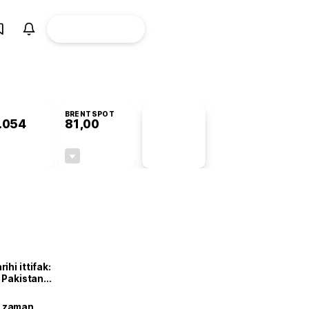
ÜYE
CANLI BORSA
Girişi
BRENTSPOT
.054
81,00
PİYASA
VERİLERİ
+0,63%
-2,15%
+0,00
-1,78
hi ittifak:
e Pakistan
dı
ne zaman