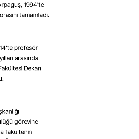
Arpaguş, 1994'te
torasını tamamladı.
14'te profesör
ılları arasında
 Fakültesi Dekan
u.
şkanlığı
ülüğü görevine
a fakültenin