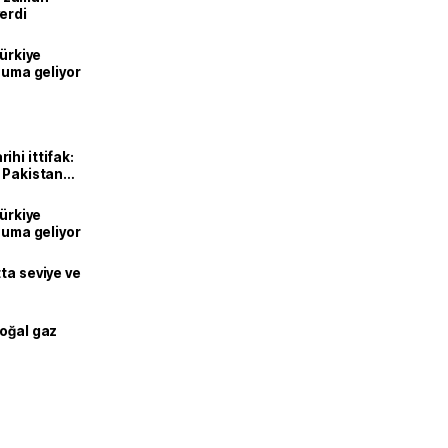
erdi
Türkiye
onuma geliyor
hi ittifak:
e Pakistan
dı
Türkiye
onuma geliyor
ta seviye ve
doğal gaz