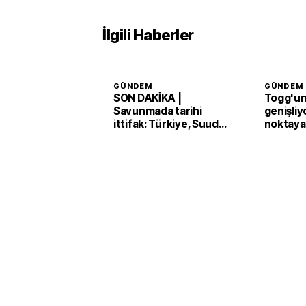
İlgili Haberler
GÜNDEM
GÜNDEM
SON DAKİKA |
Togg'un 
Savunmada tarihi
genişliy
ittifak: Türkiye, Suudi
noktaya
Arabistan ve Pakistan
'Mekke Anlaşması'nı
imzaladı