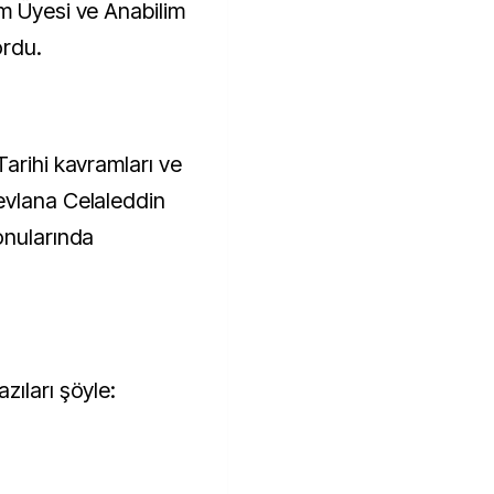
m Üyesi ve Anabilim
ordu.
arihi kavramları ve
evlana Celaleddin
onularında
zıları şöyle: