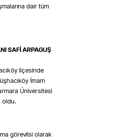
ışmalarına dair tüm
ANI SAFİ ARPAGUŞ
cıköy ilçesinde
müşhacıköy İmam
armara Üniversitesi
 oldu.
ma görevlisi olarak