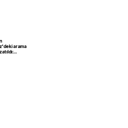
n
z'deki arama
atıldı:
çıklarında
er sürecek