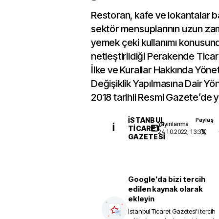
Restoran, kafe ve lokantalar 
sektör mensuplarının uzun zam
yemek çeki kullanımı konusund
netleştirildiği Perakende Tic
İlke ve Kurallar Hakkında Yön
Değişiklik Yapılmasına Dair Yö
2018 tarihli Resmi Gazete’de y
İSTANBUL
Paylaş
Yayınlanma
İ
TICARET
24.10.2022, 13:35
GAZETESI
Google'da bizi tercih
edilen kaynak olarak
ekleyin
İstanbul Ticaret Gazetesi
'i tercih