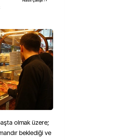
Nasıl çalışır?
›
k
başta olmak üzere;
mandır beklediği ve