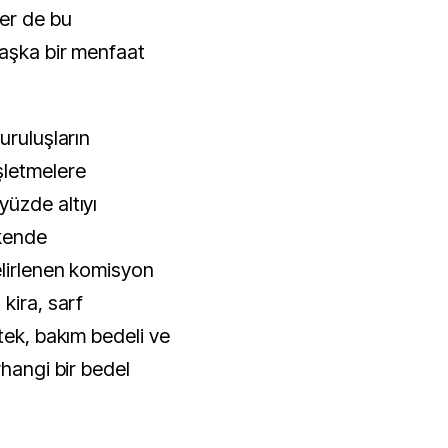
er de bu
başka bir menfaat
uruluşların
şletmelere
üzde altıyı
kende
elirlenen komisyon
kira, sarf
tek, bakım bedeli ve
rhangi bir bedel