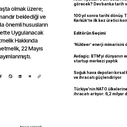
görecek? Dev banka tarih v
başta olmak üzere;
andır beklediği ve
100 yıl sonra tarihi dönüş: 
Kerkük’te ilk kez üretici k
a önemli hususların
arette Uygulanacak
Editörün Seçimi
etmelik Hakkında
‘Nükleer’ enerji mimarisini d
netmelik, 22 Mayıs
ayımlanmıştı.
Avdagiç: BTM’yi dünyanın en 
startup merkezi yaptık
Soğuk hava depoları kırsal 
N
ve ihracatı güçlendiriyor
Türkiye'nin NATO ülkeleri
ihracatı artıyor: 6,2 milyar d
milyar doları aştı
Kaynak ekle