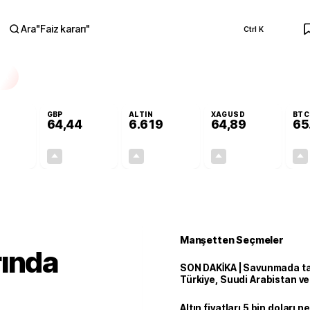
Ara
"
Faiz kararı
"
Ctrl K
RA
GBP
ALTIN
XAGUSD
BTC
64,44
6.619
64,89
65
+0,45%
+0,42%
+1,95%
+5,51%
0,25
0,27
126,83
3,39
Manşetten Seçmeler
rında
SON DAKİKA | Savunmada tari
Türkiye, Suudi Arabistan v
'Mekke Anlaşması'nı imzala
Altın fiyatları 5 bin doları 