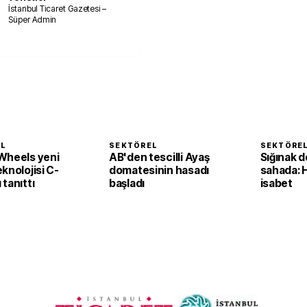
İstanbul Ticaret Gazetesi –
Süper Admin
EL
SEKTÖREL
SEKTÖRE
Wheels yeni
AB'den tescilli Ayaş
Sığınak d
knolojisi C-
domatesinin hasadı
sahada: 
tanıttı
başladı
isabet