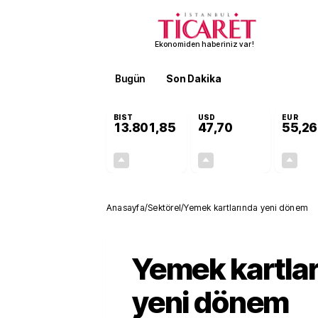
Ekonomiden haberiniz var!
Bugün
Son Dakika
Finans
EKST
BIST
USD
EUR
13.801,85
47,70
55,26
+0,02%
+0,16%
3,04
0,08
Anasayfa
/
Sektörel
/
Yemek kartlarında yeni dönem
Yemek kartla
yeni dönem