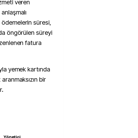
izmeti veren
 anlaşmalı
 ödemelerin süresi,
nda öngörülen süreyi
üzenlenen fatura
ıyla yemek kartında
t aranmaksızın bir
r.
Yönetici