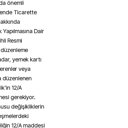
da önemli
akende Ticarette
Hakkında
k Yapılmasına Dair
hli Resmi
i düzenleme
adar, yemek kartı
verenler veya
a düzenlenen
k’in 12/A
esi gerekiyor.
su değişikliklerin
eşmelerdeki
liğin 12/A maddesi