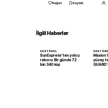
Beğen
Kaydet
İlgili Haberler
SEKTÖREL
SEKTÖR
SunExpress’ten yolcu
Maxion 
rekoru: Bir günde 72
yüzey te
bin 340 kişi
GUARD’ı 