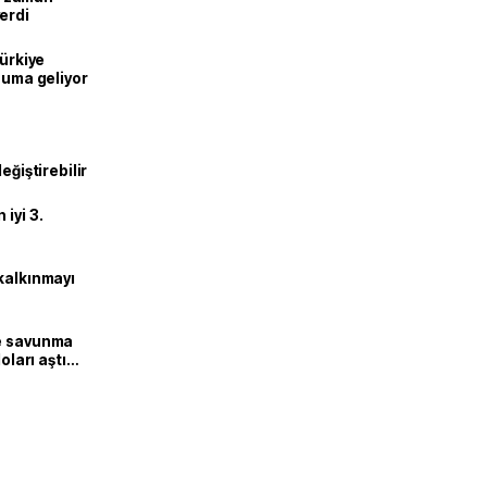
erdi
Türkiye
onuma geliyor
eğiştirebilir
iyi 3.
kalkınmayı
ne savunma
oları aştı