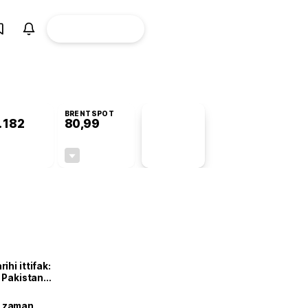
ÜYE
CANLI BORSA
Girişi
BRENTSPOT
.182
80,99
PİYASA
VERİLERİ
+1,01%
-2,16%
+0,00
-1,79
hi ittifak:
e Pakistan
dı
ne zaman