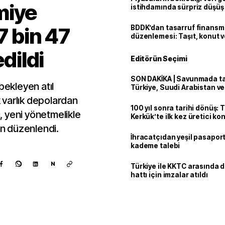
miye
istihdamında sürpriz düşüş
7 bin 47
BDDK’dan tasarruf finans
düzenlemesi: Taşıt, konut v
limitler değişti
edildi
Editörün Seçimi
SON DAKİKA | Savunmada tari
bekleyen atıl
Türkiye, Suudi Arabistan v
'Mekke Anlaşması'nı imzala
 varlık depolardan
100 yıl sonra tarihi dönüş: 
ç, yeni yönetmelikle
Kerkük’te ilk kez üretici k
en düzenlendi.
İhracatçıdan yeşil pasaport
kademe talebi
N
Türkiye ile KKTC arasında 
hattı için imzalar atıldı