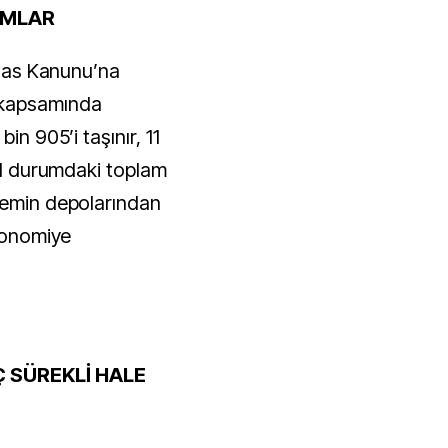
AMLAR
İflas Kanunu’na
 kapsamında
in 905’i taşınır, 11
tıl durumdaki toplam
iemin depolarından
ekonomiye
 SÜREKLİ HALE