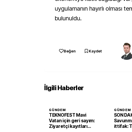
uygulamanın hayırlı olması t
bulunuldu.
Beğen
Kaydet
İlgili Haberler
GÜNDEM
GÜNDEM
TEKNOFEST Mavi
SON DAK
Vatan için geri sayım:
Savunma
Ziyaretçi kayıtları
ittifak:
başladı
Arabist