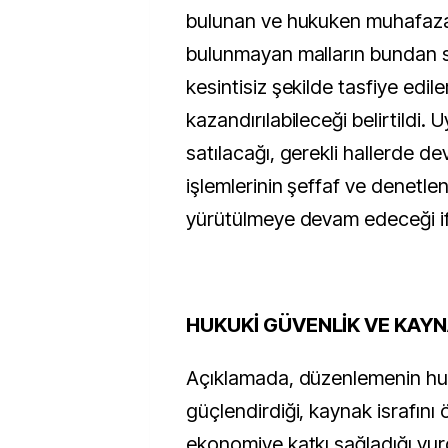
bulunan ve hukuken muhafaza
bulunmayan malların bundan 
kesintisiz şekilde tasfiye edi
kazandırılabileceği belirtildi. 
satılacağı, gerekli hallerde de
işlemlerinin şeffaf ve denetlene
yürütülmeye devam edeceği if
HUKUKİ GÜVENLİK VE KAYN
Açıklamada, düzenlemenin huk
güçlendirdiği, kaynak israfını 
ekonomiye katkı sağladığı vur