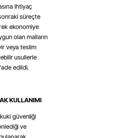
sına ihtiyaç
sonraki süreçte
lerek ekonomiye
Uygun olan malların
vir veya teslim
bilir usullerle
ade edildi.
AK KULLANIMI
uki güvenliği
önlediği ve
gulanarak,