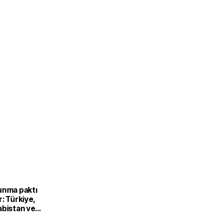
unma paktı
: Türkiye,
abistan ve
’dan ortak