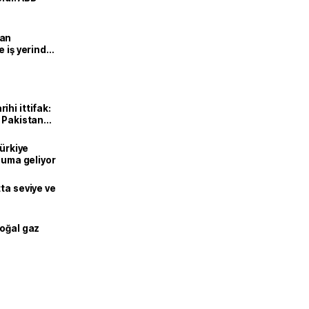
man
e iş yerinde
hi ittifak:
e Pakistan
dı
Türkiye
onuma geliyor
ta seviye ve
doğal gaz