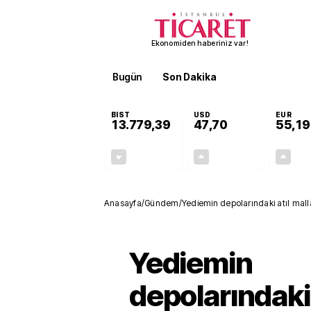
Ekonomiden haberiniz var!
Bugün
Son Dakika
Finans
EKST
BIST
USD
EUR
13.779,39
47,70
55,19
-0,14%
+0,15%
-19,42
0,07
Anasayfa
/
Gündem
/
Yediemin depolarındaki atıl malla
edildi
Yediemin
depolarındaki 