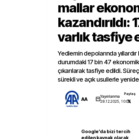
mallar ekono
kazandırıldı: 1
varlık tasfiye 
Yediemin depolarında yıllardır 
durumdaki 17 bin 47 ekonomik
çıkarılarak tasfiye edildi. Süre
sürekli ve açık usullerle yenid
Paylaş
Yayınlanma
AA
28.12.2025, 10:09
Google'da bizi tercih
edilen kaynak olarak