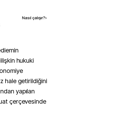
Kaynak ekle
Nasıl çalışır?
›
k
lişkin hukuki
ekonomiye
 hale getirildiğini
ından yapılan
zuat çerçevesinde