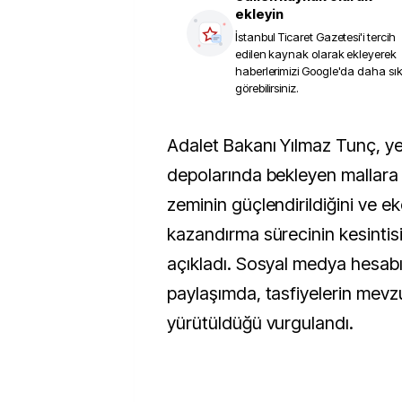
ekleyin
İstanbul Ticaret Gazetesi
'i tercih
edilen kaynak olarak ekleyerek
haberlerimizi Google'da daha sı
görebilirsiniz.
Adalet Bakanı Yılmaz Tunç, yediemin
depolarında bekleyen mallara i
zeminin güçlendirildiğini ve 
kazandırma sürecinin kesintisiz
açıkladı. Sosyal medya hesab
paylaşımda, tasfiyelerin mev
yürütüldüğü vurgulandı.