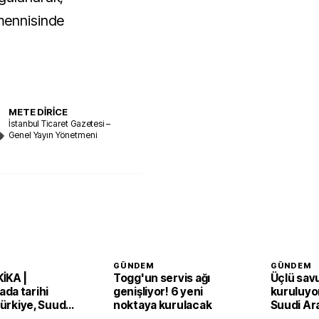
emennisinde
METE DİRİCE
İstanbul Ticaret Gazetesi –
Genel Yayın Yönetmeni
GÜNDEM
GÜNDEM
İKA |
Togg'un servis ağı
Üçlü sav
da tarihi
genişliyor! 6 yeni
kuruluyor
 Türkiye, Suudi
noktaya kurulacak
Suudi Ar
an ve Pakistan
Pakistan