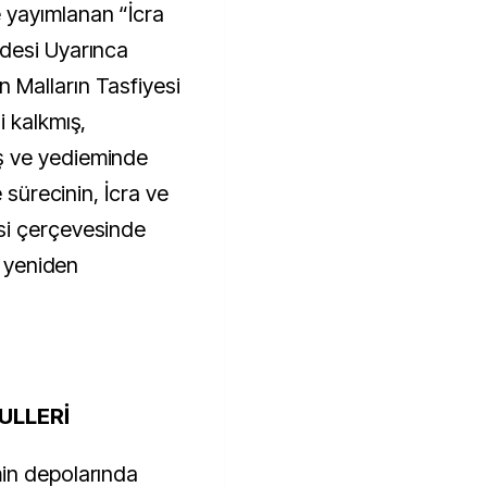
 yayımlanan “İcra
desi Uyarınca
Malların Tasfiyesi
i kalkmış,
ş ve yedieminde
 sürecinin, İcra ve
si çerçevesinde
e yeniden
SULLERİ
in depolarında