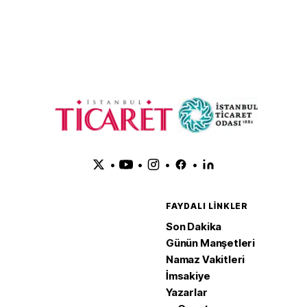
Anlaşması'nı
adım
•
•
•
•
FAYDALI LINKLER
Son Dakika
Günün Manşetleri
Namaz Vakitleri
İmsakiye
Yazarlar