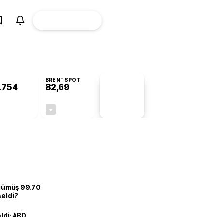
ÜYE
CANLI BORSA
Girişi
BRENTSPOT
.754
82,69
PİYASA
VERİLERİ
+0,20%
-0,11%
+0,00
-0,09
 gümüş 99.70
seldi?
eldi: ABD