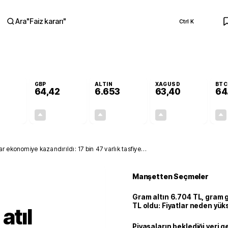
Ara
"
Faiz kararı
"
Ctrl K
RA
GBP
ALTIN
XAGUSD
BTC
64,42
6.653
63,40
64
+0,32%
+0,39%
+2,47%
+3,09%
0,18
0,25
160,32
1,90
r ekonomiye kazandırıldı: 17 bin 47 varlık tasfiye
Manşetten Seçmeler
Gram altın 6.704 TL, gram
TL oldu: Fiyatlar neden yük
atıl
Piyasaların beklediği veri g