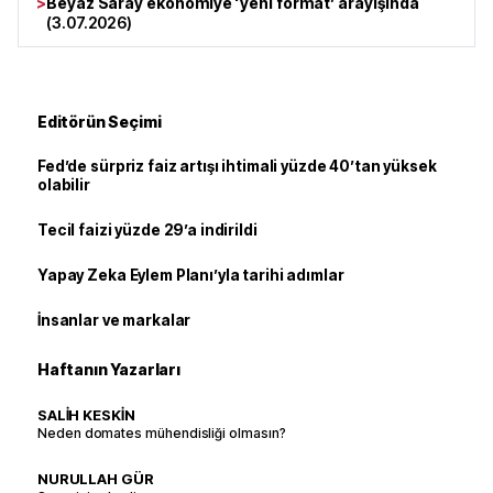
>
Beyaz Saray ekonomiye ‘yeni format’ arayışında
(
3.07.2026
)
Editörün Seçimi
Fed’de sürpriz faiz artışı ihtimali yüzde 40’tan yüksek
olabilir
Tecil faizi yüzde 29’a indirildi
Yapay Zeka Eylem Planı’yla tarihi adımlar
İnsanlar ve markalar
Haftanın Yazarları
SALİH KESKİN
Neden domates mühendisliği olmasın?
NURULLAH GÜR