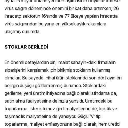
ayda 15 milyar doların yeniden aşılmasının böyle bir küresel
virüs salgını döneminde önemini bir kat daha artırırken, 26
ihracatçı sektörün 16’sında ve 77 ülkeye yapılan ihracatta
virüs salgınından bu yana en yüksek aylık rakamlara
ulaşılmış durumda.
STOKLAR GERİLEDİ
En önemli detaylardan biri, imalat sanayin-deki firmaların
siparişlerini karşılamak için birikmiş stoklarını kullanmış
olmaları. Bu sayede, nihai ürün stoklarında son dört ayın en
belirgin düşüşü gözlemlenmiş durumda. Stoklardaki
gerileme, yeni üretim ihtiyacına bağlı olarak istihdama da,
satın alma faaliyetlerine de hızla yansıdı. Üretimdeki bu
toparlanma, ister istemez girdi maliyetlerine de, lojistik ve
taşımacılık maliyetlerine de yansıyor. Güçlü ‘V’ tipi
toparlanma, maliyet enflasyonuna bağlı olarak, hem üretici