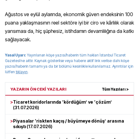
Ağustos ve eylül aylarında, ekonomik güven endeksinin 100
puana yaklaşmasının reel sektöre iyi bir ciro ve kârlılık olarak
yansıması da, hiç şüphesiz, istihdamın devamlılığına da katkı
sağlayacak.
Yasal Uyarı:
Yayınlanan köşe yazısı/haberin tüm hakları
İstanbul Ticaret
Gazetesi
'ne aittir. Kaynak gösterilse veya habere aktif link verilse dahi köşe
yazısı/haberin tamamı ya da bir bölümü kesinlikle kullanılamaz. Ayrıntılar için
lütfen
tıklayın
.
YAZARIN ÖNCEKİ YAZILARI
Tüm Yazıları >
>
Ticaret koridorlarında ‘kördüğüm’ ve ‘çözüm’
(
31.07.2026
)
>
Piyasalar ‘riskten kaçış / büyümeye dönüş’ arasına
sıkıştı
(
17.07.2026
)