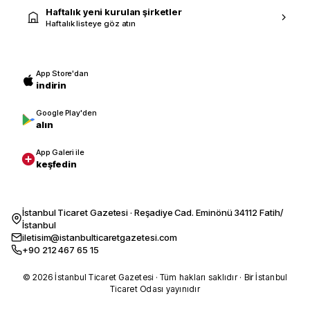
Haftalık yeni kurulan şirketler
Haftalık listeye göz atın
App Store'dan
indirin
Google Play'den
alın
App Galeri ile
keşfedin
İstanbul Ticaret Gazetesi · Reşadiye Cad. Eminönü 34112 Fatih/
İstanbul
iletisim@istanbulticaretgazetesi.com
+90 212 467 65 15
© 2026 İstanbul Ticaret Gazetesi · Tüm hakları saklıdır · Bir İstanbul
Ticaret Odası yayınıdır