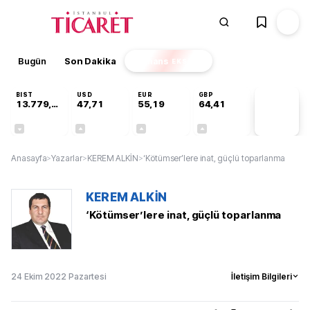
Bugün
Son Dakika
Finans
EKSTRA
BIST
USD
EUR
GBP
13.779,39
47,71
55,19
64,41
PİYASA
VERİLERİ
-0,14%
+0,18%
+0,32%
+0,38%
Anasayfa
>
Yazarlar
>
KEREM ALKİN
>
‘Kötümser’lere inat, güçlü toparlanma
KEREM ALKİN
‘Kötümser’lere inat, güçlü toparlanma
24 Ekim 2022 Pazartesi
İletişim Bilgileri