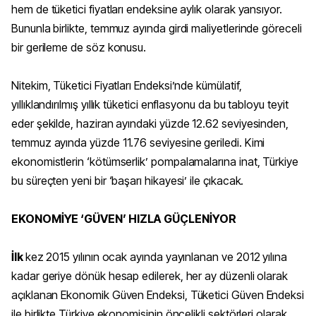
hem de tüketici fiyatları endeksine aylık olarak yansıyor.
Bununla birlikte, temmuz ayında girdi maliyetlerinde göreceli
bir gerileme de söz konusu.
Nitekim, Tüketici Fiyatları Endeksi’nde kümülatif,
yıllıklandırılmış yıllık tüketici enflasyonu da bu tabloyu teyit
eder şekilde, haziran ayındaki yüzde 12.62 seviyesinden,
temmuz ayında yüzde 11.76 seviyesine geriledi. Kimi
ekonomistlerin ‘kötümserlik’ pompalamalarına inat, Türkiye
bu süreçten yeni bir ‘başarı hikayesi’ ile çıkacak.
EKONOMİYE ‘GÜVEN’ HIZLA GÜÇLENİYOR
İlk
kez 2015 yılının ocak ayında yayınlanan ve 2012 yılına
kadar geriye dönük hesap edilerek, her ay düzenli olarak
açıklanan Ekonomik Güven Endeksi, Tüketici Güven Endeksi
ile birlikte Türkiye ekonomisinin öncelikli sektörleri olarak,