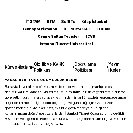
İTOTAM
BTM
SoftITo
Kitap İstanbul
Teknopark İstanbul
İDTM İstanbul
İTOSAM
Cemile Sultan Tesisleri
ICVB
İstanbul Ticaret Üniversitesi
Gizlilik ve KVKK
Doğrulama
Yayın
Künye
•
İletişim
•
•
•
Politikası
Politikası
İlkeleri
YASAL UYARI VE SORUMLULUK REDDİ
Bu sayfada yer alan bilgi, yorum ve içerikler yatırım danışmanlığı kapsamında
değildir. Yatırım kararları, kişisel mali durumunuz ile risk ve getiri tercihlerinize
göre yetkili kurumlarla yapılacak yatırım danışmanlığı sözleşmesi çerçevesinde
değerlendirilmelidir. İçeriklerin doğruluğu ve güncelliği için azami özen
gösterilmekle birlikte, olası hata, eksiklik, gecikme veya bu bilgilerin
kullanımından doğabilecek zararlardan İstanbul Ticaret Odası sorumlu değildir.
BIST isim ve logosu ile Borsa İstanbul A.Ş. adına açıklanan tüm bilgi ve verilerin
telif hakları Borsa İstanbul A.Ş.’ye aittir.