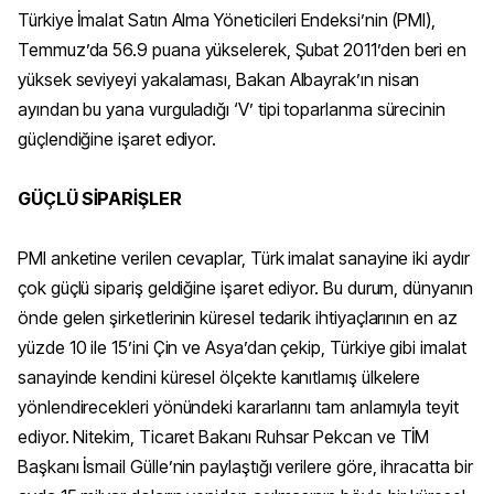
Türkiye İmalat Satın Alma Yöneticileri Endeksi’nin (PMI),
Temmuz’da 56.9 puana yükselerek, Şubat 2011’den beri en
yüksek seviyeyi yakalaması, Bakan Albayrak’ın nisan
ayından bu yana vurguladığı ‘V’ tipi toparlanma sürecinin
güçlendiğine işaret ediyor.
GÜÇLÜ SİPARİŞLER
PMI anketine verilen cevaplar, Türk imalat sanayine iki aydır
çok güçlü sipariş geldiğine işaret ediyor. Bu durum, dünyanın
önde gelen şirketlerinin küresel tedarik ihtiyaçlarının en az
yüzde 10 ile 15’ini Çin ve Asya’dan çekip, Türkiye gibi imalat
sanayinde kendini küresel ölçekte kanıtlamış ülkelere
yönlendirecekleri yönündeki kararlarını tam anlamıyla teyit
ediyor. Nitekim, Ticaret Bakanı Ruhsar Pekcan ve TİM
Başkanı İsmail Gülle’nin paylaştığı verilere göre, ihracatta bir