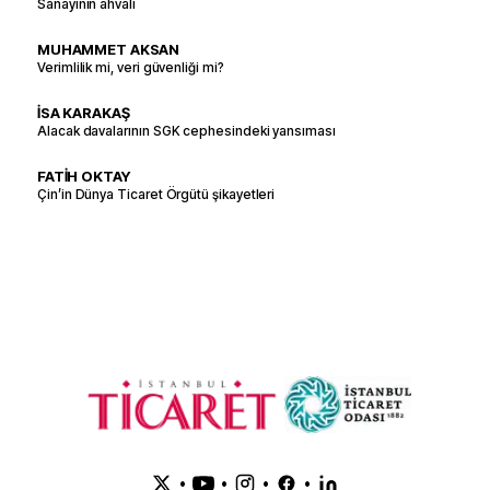
Sanayinin ahvali
MUHAMMET AKSAN
Verimlilik mi, veri güvenliği mi?
İSA KARAKAŞ
Alacak davalarının SGK cephesindeki yansıması
FATİH OKTAY
Çin’in Dünya Ticaret Örgütü şikayetleri
•
•
•
•