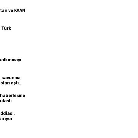
stan ve KAAN
r Türk
kalkınmayı
ne savunma
oları aştı
k haberleşme
 ulaştı
ddiası:
diriyor