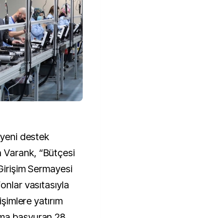
 yeni destek
 Varank, “Bütçesi
 Girişim Sermayesi
onlar vasıtasıyla
işimlere yatırım
ama başvuran 28