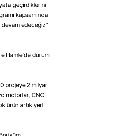
ata geçirdiklerini
ogramı kapsamında
da devam edeceğiz”
göre Hamle’de durum
0 projeye 2 milyar
ervo motorlar, CNC
ok ürün artık yerli
 Dönüşüm,