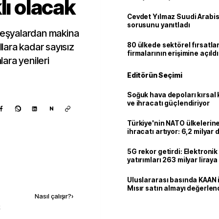
lı olacak
Cevdet Yılmaz Suudi Arabi
sorusunu yanıtladı
eşyalardan makina
ara kadar sayısız
80 ülkede sektörel fırsatla
firmalarının erişimine açıldı
lara yenileri
Editörün Seçimi
Soğuk hava depoları kırsal 
ve ihracatı güçlendiriyor
N
Türkiye'nin NATO ülkeleri
ihracatı artıyor: 6,2 milyar d
milyar doları aştı
5G rekor getirdi: Elektroni
yatırımları 263 milyar liraya
Kaynak ekle
Uluslararası basında KAAN i
Mısır satın almayı değerlen
Nasıl çalışır?
›
k