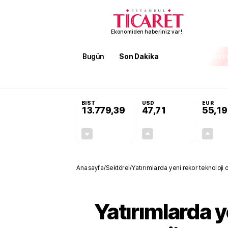
Ekonomiden haberiniz var!
Bugün
Son Dakika
Finans
EKST
SON DAKİKA
3 kıtada enerji hamlesi büyüyor! Bakan Bayraktar: Afrik
BIST
USD
EUR
13.779,39
47,71
55,19
-0,14%
+0,18%
-19,42
0,09
Anasayfa
/
Sektörel
/
Yatırımlarda yeni rekor teknoloji 
Yatırımlarda y