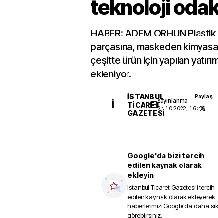
teknoloji odak
HABER: ADEM ORHUN Plastik 
parçasına, maskeden kimyasall
çeşitte ürün için yapılan yatırım
ekleniyor.
İSTANBUL
Paylaş
Yayınlanma
İ
TICARET
24.10.2022, 16:46
GAZETESI
Google'da bizi tercih
edilen kaynak olarak
ekleyin
İstanbul Ticaret Gazetesi
'i tercih
edilen kaynak olarak ekleyerek
haberlerimizi Google'da daha sı
görebilirsiniz.