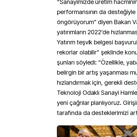
“Sanayimizde üretim hacminin
performansının da desteğiyle h
öngörüyorum” diyen Bakan Va
yatırımların 2022’de hızlanmas
Yatırım teşvik belgesi başvuru
rekorlar olabilir” şeklinde kon
şunları söyledi: “Özellikle, ya
belirgin bir artış yaşanması 
hızlandırmak için, gerekli dest
Teknoloji Odaklı Sanayi Haml
yeni çağrılar planlıyoruz. Giri
tarafında da desteklerimizi art