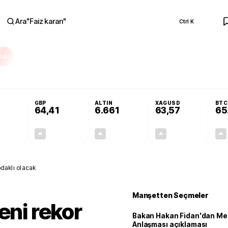
Ara
"
Faiz kararı
"
Ctrl K
RA
a'da yoğun çalışıyoruz
Bakan Hakan Fidan'dan Mekke Anlaşması açıklama
GBP
ALTIN
XAGUSD
BTC
64,41
6.661
63,57
65
+0,32%
+0,38%
+2,59%
+3,37%
0,18
0,24
167,96
2,07
odaklı olacak
Manşetten Seçmeler
eni rekor
Bakan Hakan Fidan'dan Me
Anlaşması açıklaması