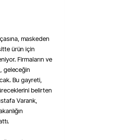
rçasına, maskeden
itte ürün için
eniyor. Firmaların ve
i, geleceğin
acak. Bu gayreti,
receklerini belirten
ustafa Varank,
akanlığın
ttı.