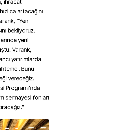
, ihracat
ızlıca artacağını
rank, “Yeni
ını bekliyoruz.
larında yeni
uştu. Varank,
bancı yatırımlarda
muhtemel. Bunu
eği vereceğiz.
esi Programı’nda
şim sermayesi fonları
ıracağız.”