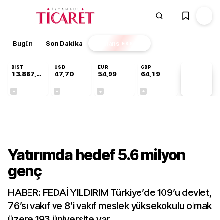
Bugün
Son Dakika
Finans
EKSTRA
BIST
USD
EUR
GBP
13.887,29
47,70
54,99
64,19
PİYASA
VERİLERİ
+0,64%
+0,17%
-0,04%
+0,03%
Sektörel
Yatırımda hedef 5.6 milyon
genç
HABER: FEDAİ YILDIRIM Türkiye’de 109’u devlet,
76’sı vakıf ve 8’i vakıf meslek yüksekokulu olmak
üzere 193 üniversite var.