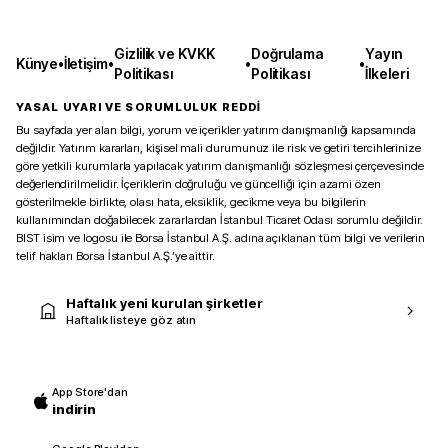
Gizlilik ve KVKK
Doğrulama
Yayın
Künye
•
İletişim
•
•
•
Politikası
Politikası
İlkeleri
YASAL UYARI VE SORUMLULUK REDDİ
Bu sayfada yer alan bilgi, yorum ve içerikler yatırım danışmanlığı kapsamında
değildir. Yatırım kararları, kişisel mali durumunuz ile risk ve getiri tercihlerinize
göre yetkili kurumlarla yapılacak yatırım danışmanlığı sözleşmesi çerçevesinde
değerlendirilmelidir. İçeriklerin doğruluğu ve güncelliği için azami özen
gösterilmekle birlikte, olası hata, eksiklik, gecikme veya bu bilgilerin
kullanımından doğabilecek zararlardan İstanbul Ticaret Odası sorumlu değildir.
BIST isim ve logosu ile Borsa İstanbul A.Ş. adına açıklanan tüm bilgi ve verilerin
telif hakları Borsa İstanbul A.Ş.’ye aittir.
Haftalık yeni kurulan şirketler
Haftalık listeye göz atın
App Store'dan
indirin