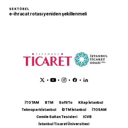
SEKTÖREL
e-ihracat rotası yeniden şekillenmeli
•
•
•
•
İTOTAM
BTM
SoftITo
Kitap İstanbul
Teknopark İstanbul
İDTM İstanbul
İTOSAM
Cemile Sultan Tesisleri
ICVB
İstanbul Ticaret Üniversitesi