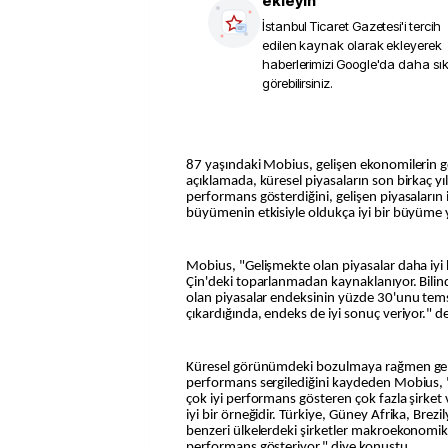
ekleyin
İstanbul Ticaret Gazetesi
'i tercih
edilen kaynak olarak ekleyerek
haberlerimizi Google'da daha sı
görebilirsiniz.
87 yaşındaki Mobius, gelişen ekonomilerin g
açıklamada, küresel piyasaların son birkaç yıl
performans gösterdiğini, gelişen piyasaları
büyümenin etkisiyle oldukça iyi bir büyüme ya
Mobius, "Gelişmekte olan piyasalar daha iyi h
Çin'deki toparlanmadan kaynaklanıyor. Bilind
olan piyasalar endeksinin yüzde 30'unu temsil 
çıkardığında, endeks de iyi sonuç veriyor." de
Küresel görünümdeki bozulmaya rağmen gelişe
performans sergilediğini kaydeden Mobius, 
çok iyi performans gösteren çok fazla şirket
iyi bir örneğidir. Türkiye, Güney Afrika, Brez
benzeri ülkelerdeki şirketler makroekonomi
performans gösteriyor." diye konuştu.