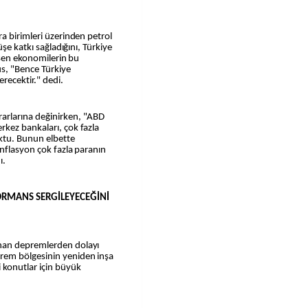
a birimleri üzerinden petrol
üşe katkı sağladığını, Türkiye
lişen ekonomilerin bu
s, "Bence Türkiye
ecektir." dedi.
arlarına değinirken, "ABD
kez bankaları, çok fazla
ktu. Bunun elbette
Enflasyon çok fazla paranın
ı.
FORMANS SERGİLEYECEĞİNİ
nan depremlerden dolayı
em bölgesinin yeniden inşa
 konutlar için büyük