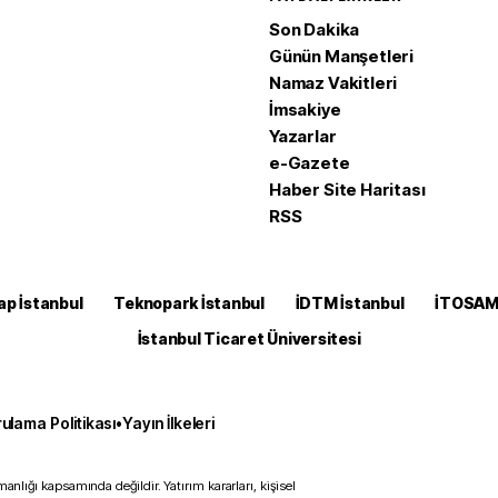
Son Dakika
Günün Manşetleri
Namaz Vakitleri
İmsakiye
Yazarlar
e-Gazete
Haber Site Haritası
RSS
ap İstanbul
Teknopark İstanbul
İDTM İstanbul
İTOSA
İstanbul Ticaret Üniversitesi
ulama Politikası
•
Yayın İlkeleri
anlığı kapsamında değildir. Yatırım kararları, kişisel