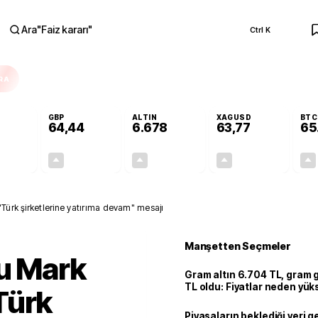
Ara
"
Faiz kararı
"
Ctrl K
RA
GBP
ALTIN
XAGUSD
BTC
64,44
6.678
63,77
65
+0,31%
+0,41%
+2,86%
+3,69%
0,17
0,26
185,75
2,27
Türk şirketlerine yatırıma devam" mesajı
Manşetten Seçmeler
u Mark
Gram altın 6.704 TL, gram
TL oldu: Fiyatlar neden yük
Türk
Piyasaların beklediği veri g