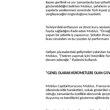
Bazen gerilimli ve zor zamanlarda bazı şirket
gösterebildiğini belirten Mobius, şehirlerin
yapılarla yenilenmesi sürecinde Türk inşaat şi
sergileyeceğini öngördüğünü kaydetti.
Türkiye'deki enflasyon ve döviz kuru seviyesin
fayda sağladığını ifade eden Mobius, "Örneği
yapan bir şirketle iş yapıyoruz. Şirketin ihrac
lirası cinsinden ve bu yüzden iyi performans s
Gelişen piyasalardaki gelişmeleri yakından tak
Mobius, "(Yatırım yapmak için) Kesinlikle Tü
devam edeceğiz." ifadesini kullandı.
"GENEL OLARAK HÜKÜMETLERE OLAN GÜV
Mobius Capital Kurucusu Mobius, Fransa ve İ
ülkesinde kitle hareketleri, sokak gösterileri o
olduğu zamanlarda özellikle ekonomik çerçeve
duyurma ve kendilerini gösterme eğiliminde