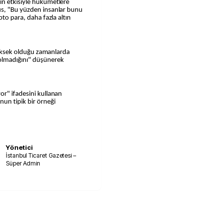
in etkisiyle hükümetlere
us, "Bu yüzden insanlar bunu
pto para, daha fazla altın
 yüksek olduğu zamanlarda
olmadığını" düşünerek
or" ifadesini kullanan
un tipik bir örneği
Yönetici
İstanbul Ticaret Gazetesi –
Süper Admin