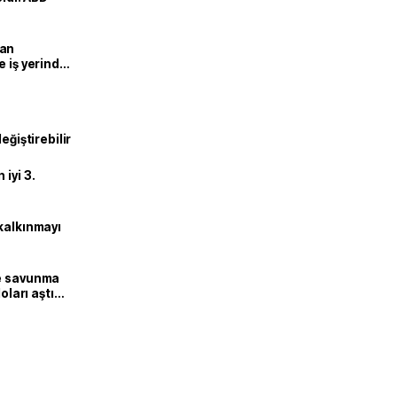
man
e iş yerinde
eğiştirebilir
iyi 3.
kalkınmayı
ne savunma
oları aştı