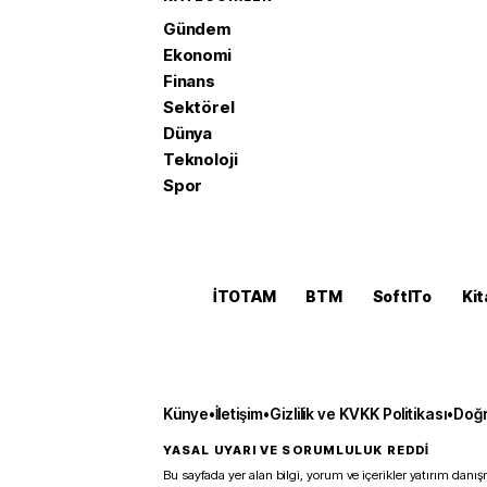
Gündem
Ekonomi
Finans
Sektörel
Dünya
Teknoloji
Spor
İTOTAM
BTM
SoftITo
Kit
Künye
•
İletişim
•
Gizlilik ve KVKK Politikası
•
Doğr
YASAL UYARI VE SORUMLULUK REDDİ
Bu sayfada yer alan bilgi, yorum ve içerikler yatırım danışm