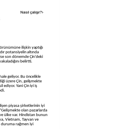
Nasıl çalışır?
›
k
örünümüne ilişkin yaptığı
dır potansiyelin altında
n ise son dönemde Çin'deki
kaladığını belirtti.
ale geliyor. Bu öncelikle
iği üzere Çin, gelişmekte
ediyor. Yani Çin iyi iş
di.
n piyasa şirketlerinin iyi
"Gelişmekte olan pazarlarda
 ve ülke var. Hindistan bunun
ilya, Vietnam, Tayvan ve
k duruma rağmen iyi