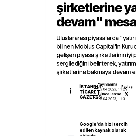
şirketlerine y
devam" mesaj
Uluslararası piyasalarda "yatı
bilinen Mobius Capital'in Kur
gelişen piyasa şirketlerinin iy
sergilediğini belirterek, yatır
şirketlerine bakmaya devam ed
Yayınlanma
İSTANBUL
Paylaş
13.04.2023, 11:29
İ
TICARET
Güncellenme
GAZETESI
13.04.2023, 11:31
Google'da bizi tercih
edilen kaynak olarak