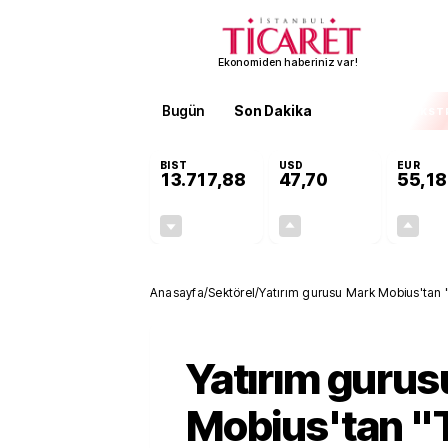
Ekonomiden haberiniz var!
Bugün
Son Dakika
Finans
EKST
BIST
USD
EUR
13.717,88
47,70
55,18
-0,59%
+0,17%
-80,94
0,08
Anasayfa
/
Sektörel
/
Yatırım gurusu Mark Mobius'tan "
Yatırım gurus
Mobius'tan "