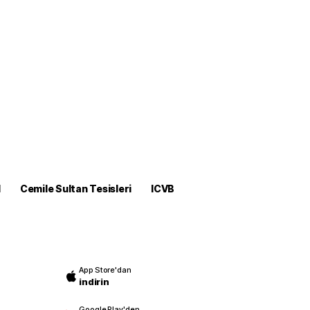
M
Cemile Sultan Tesisleri
ICVB
App Store'dan
indirin
Google Play'den