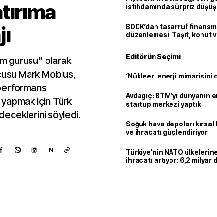
atırıma
istihdamında sürpriz düşüş
ı
BDDK’dan tasarruf finans
düzenlemesi: Taşıt, konut v
limitler değişti
Editörün Seçimi
rım gurusu" olarak
ucusu Mark Mobius,
‘Nükleer’ enerji mimarisini d
i performans
Avdagiç: BTM’yi dünyanın en 
ım yapmak için Türk
startup merkezi yaptık
eceklerini söyledi.
Soğuk hava depoları kırsal 
ve ihracatı güçlendiriyor
N
Türkiye'nin NATO ülkeleri
ihracatı artıyor: 6,2 milyar d
milyar doları aştı
Kaynak ekle