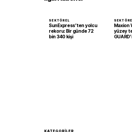
SEKTÖREL
SEKTÖR
SunExpress’ten yolcu
Maxion 
rekoru: Bir günde 72
yüzey te
bin 340 kişi
GUARD’ı 
KATEGORILER