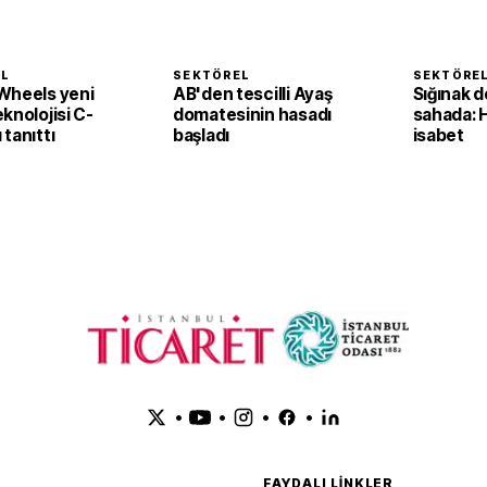
EL
SEKTÖREL
SEKTÖRE
Wheels yeni
AB'den tescilli Ayaş
Sığınak d
knolojisi C-
domatesinin hasadı
sahada: 
tanıttı
başladı
isabet
•
•
•
•
FAYDALI LINKLER