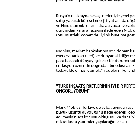
Rusya'nın Ukrayna savaşı nedeniyle yerel par
satışı yaparak küresel enerji fiyatlarında düş
ve Hindistan gibi enerji ithalatı yapan ve ge
durumdan yararlanacağını ifade eden Mobiu
(önümüzdeki dönemde) iyi bir büyüme göster
Mobius, merkez bankalarının son dönem kar
Merkez Bankası (Fed) ve dünyadaki diğer mer
para basarak dünyayı çok zor bir duruma so
enflasyon üzerinde doğrudan bir etkisi var. 
tedavülde olması demek." ifadelerini kulland
"TÜRK İNŞAAT ŞİRKETLERİNİN İYİ BİR PER
ÖNGÖRÜYORUM"
Mark Mobius, Türkiye'de şubat ayında yaşa
büyük üzüntü duyduğunu ifade ederek, depr
edilmesinin söz konusu olduğunu ve daha iyi
miktarlarda yatırımlar yapılacağını anlattı.