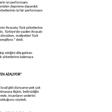
lerin iyi performans
 yeniden depreme dayanıklı
rketlerinin iyi bir performans
in ihracatçı Türk şirketlerine
n, Türkiye'de yazılım ihracatı
ı dövizken, maliyetleri Türk
ergiliyor." dedi.
ip ettiğini dile getiren
rk şirketlerine bakmaya
EN AZALIYOR"
srail gibi dünyanın pek çok
lmasına ilişkin, belirsizliğin
de, insanların seslerini
 olduğunu söyledi.