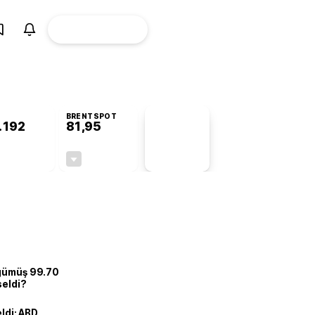
ÜYE
CANLI BORSA
Girişi
BRENTSPOT
.192
81,95
PİYASA
VERİLERİ
+1,18%
-1,00%
+0,00
-0,83
 gümüş 99.70
seldi?
eldi: ABD