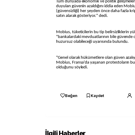
Tüm dünyada ekonomik ve politik gelişmeler
duyulan güvenin azaldığını iddia eden Mobi
(güvensizliği) her şeyden önce daha fazla kri
satın alarak gösteriyor." dedi.
Mobius, tüketicilerin bu tip belirsizliklerin
"bankalardaki mevduatlarının bile güvende 
huzursuz olabileceği uyarısında bulundu.
"Genel olarak hükümetlere olan güven azalıy
Mobius, Fransa'da yaşanan protestoların bun
olduğunu söyledi.
Beğen
Kaydet
İlgili Haberler