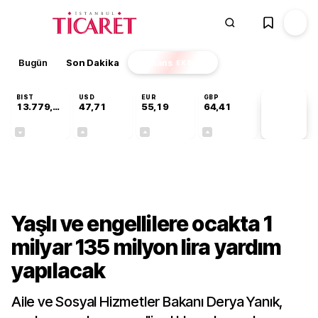
Bugün
Son Dakika
Finans
EKSTRA
BIST
USD
EUR
GBP
13.779,39
47,71
55,19
64,41
PİYASA
VERİLERİ
-0,14%
+0,18%
+0,32%
+0,38%
Gündem
Yaşlı ve engellilere ocakta 1
milyar 135 milyon lira yardım
yapılacak
Aile ve Sosyal Hizmetler Bakanı Derya Yanık,