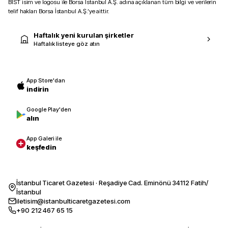
BIST isim ve logosu ile Borsa İstanbul A.Ş. adına açıklanan tüm bilgi ve verilerin
telif hakları Borsa İstanbul A.Ş.’ye aittir.
Haftalık yeni kurulan şirketler
Haftalık listeye göz atın
App Store'dan
indirin
Google Play'den
alın
App Galeri ile
keşfedin
İstanbul Ticaret Gazetesi · Reşadiye Cad. Eminönü 34112 Fatih/
İstanbul
iletisim@istanbulticaretgazetesi.com
+90 212 467 65 15