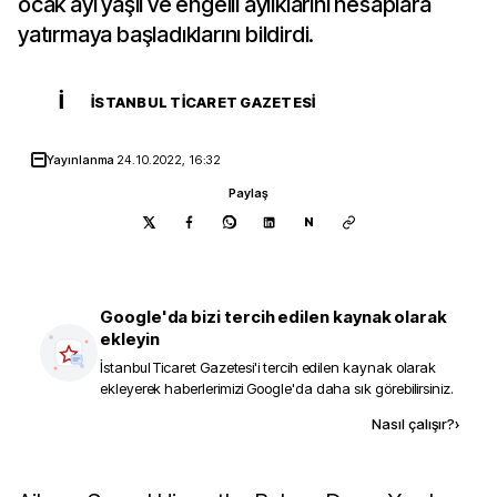
ocak ayı yaşlı ve engelli aylıklarını hesaplara
yatırmaya başladıklarını bildirdi.
İ
İSTANBUL TICARET GAZETESI
Yayınlanma
24.10.2022, 16:32
Paylaş
N
Google'da bizi tercih edilen kaynak olarak
ekleyin
İstanbul Ticaret Gazetesi
'i tercih edilen kaynak olarak
ekleyerek haberlerimizi Google'da daha sık görebilirsiniz.
Kaynak ekle
Nasıl çalışır?
›