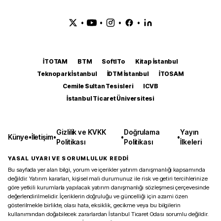
•
•
•
•
İTOTAM
BTM
SoftITo
Kitap İstanbul
Teknopark İstanbul
İDTM İstanbul
İTOSAM
Cemile Sultan Tesisleri
ICVB
İstanbul Ticaret Üniversitesi
Gizlilik ve KVKK
Doğrulama
Yayın
Künye
•
İletişim
•
•
•
Politikası
Politikası
İlkeleri
YASAL UYARI VE SORUMLULUK REDDİ
Bu sayfada yer alan bilgi, yorum ve içerikler yatırım danışmanlığı kapsamında
değildir. Yatırım kararları, kişisel mali durumunuz ile risk ve getiri tercihlerinize
göre yetkili kurumlarla yapılacak yatırım danışmanlığı sözleşmesi çerçevesinde
değerlendirilmelidir. İçeriklerin doğruluğu ve güncelliği için azami özen
gösterilmekle birlikte, olası hata, eksiklik, gecikme veya bu bilgilerin
kullanımından doğabilecek zararlardan İstanbul Ticaret Odası sorumlu değildir.