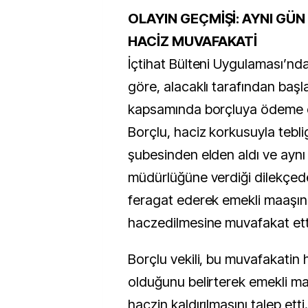
OLAYIN GEÇMİŞİ: AYNI GÜ
HACİZ MUVAFAKATİ
İçtihat Bülteni Uygulaması’ndan
göre, alacaklı tarafından başlat
kapsamında borçluya ödeme e
Borçlu, haciz korkusuyla tebli
şubesinden elden aldı ve aynı
müdürlüğüne verdiği dilekçed
feragat ederek emekli maaşın
haczedilmesine muvafakat ett
Borçlu vekili, bu muvafakatin
olduğunu belirterek emekli ma
haczin kaldırılmasını talep etti.