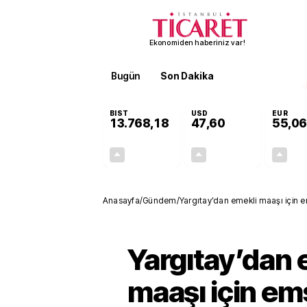
Ekonomiden haberiniz var!
Bugün
Son Dakika
Finans
EKST
BIST
USD
EUR
13.768,18
47,60
55,06
+0,47%
+0,06%
65,05
0,03
Anasayfa
/
Gündem
/
Yargıtay’dan emekli maaşı için em
Yargıtay’dan 
maaşı için ems