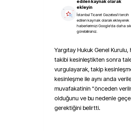
edilen kaynak olarak
ekleyin
İstanbul Ticaret Gazetesi
'i tercih
edilen kaynak olarak ekleyerek
haberlerimizi Google'da daha sı
görebilirsiniz.
Yargıtay Hukuk Genel Kurulu, haczin ancak icra
takibi kesinleştikten sonra tal
vurgulayarak, takip kesinleş
kesinleşme ile aynı anda veril
muvafakatinin “önceden verilmi
olduğunu ve bu nedenle geçer
gerektiğini belirtti.