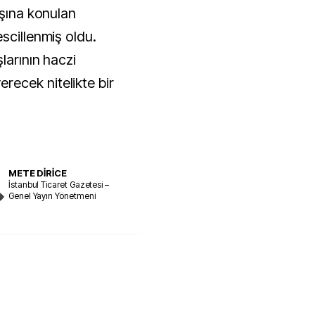
aşına konulan
scillenmiş oldu.
larının haczi
ecek nitelikte bir
METE DİRİCE
İstanbul Ticaret Gazetesi –
Genel Yayın Yönetmeni