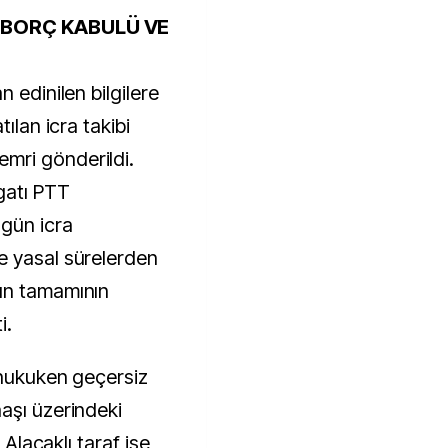
N BORÇ KABULÜ VE
 edinilen bilgilere
ılan icra takibi
mri gönderildi.
gatı PTT
 gün icra
e yasal sürelerden
ın tamamının
i.
 hukuken geçersiz
aşı üzerindeki
 Alacaklı taraf ise