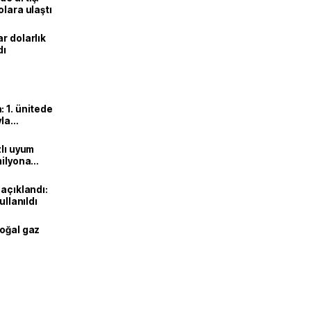
olara ulaştı
r dolarlık
dı
 1. ünitede
yla
zlı uyum
milyona
 açıklandı:
ullanıldı
doğal gaz