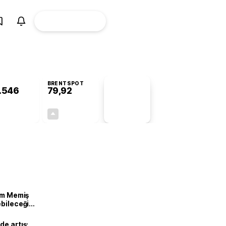
ÜYE
CANLI BORSA
Girişi
BRENTSPOT
.546
79,92
PİYASA
VERİLERİ
+0,02%
+1,28%
+0,00
1,01
lam Memiş
ebileceği
var
de artış: