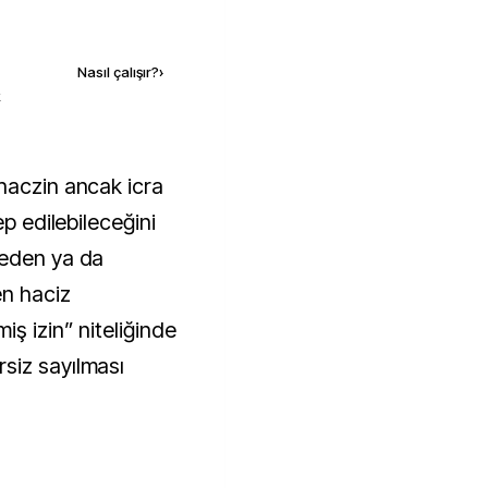
Kaynak ekle
Nasıl çalışır?
›
k
ep edilebileceğini
meden ya da
en haciz
ş izin” niteliğinde
siz sayılması