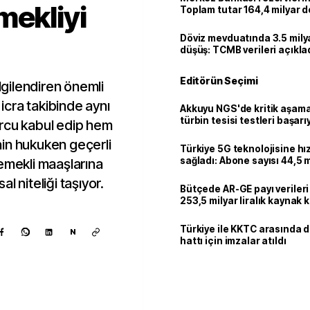
mekliyi
Toplam tutar 164,4 milyar d
Döviz mevduatında 3.5 milya
düşüş: TCMB verileri açıkla
Editörün Seçimi
ilgilendiren önemli
 icra takibinde aynı
Akkuyu NGS'de kritik aşama:
türbin tesisi testleri başarı
rcu kabul edip hem
tamamlandı
in hukuken geçerli
Türkiye 5G teknolojisine hı
sağladı: Abone sayısı 44,5 
 emekli maaşlarına
ulaştı
l niteliği taşıyor.
Bütçede AR-GE payı verileri
253,5 milyar liralık kaynak k
Türkiye ile KKTC arasında 
N
hattı için imzalar atıldı