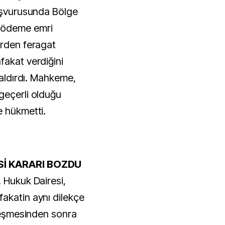
başvurusunda Bölge
 ödeme emri
erden feragat
fakat verdiğini
kaldırdı. Mahkeme,
geçerli olduğu
e hükmetti.
Sİ KARARI BOZDU
. Hukuk Dairesi,
akatin aynı dilekçe
nleşmesinden sonra