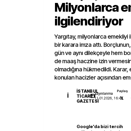
Milyonlarca e
ilgilendiriyor
Yargıtay, milyonlarca emekliyi 
bir karara imza attı. Borçlunun,
gün ve aynı dilekçeyle hem bo
de maaş haczine izin vermesin
olmadığına hükmedildi. Karar,
konulan hacizler açısından emsa
İSTANBUL
Paylaş
Yayınlanma
İ
TICARET
11.01.2026, 16:42
GAZETESI
Google'da bizi tercih