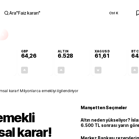
Ara
"
Faiz kararı
"
Ctrl K
RA
GBP
ALTIN
XAGUSD
BTC
64,26
6.528
61,61
64
+0,10%
+0,25%
+0,49%
-0,69%
0,06
0,16
31,77
-0,43
sal karar! Milyonlarca emekliyi ilgilendiriyor
Manşetten Seçmeler
emekli
Altın neden yükseliyor? İs
6.500 TL sonrası yarın gör
al karar!
seviyeyi açıkladı: 2 ihtimal 
Merkez Bankası rezervlerin