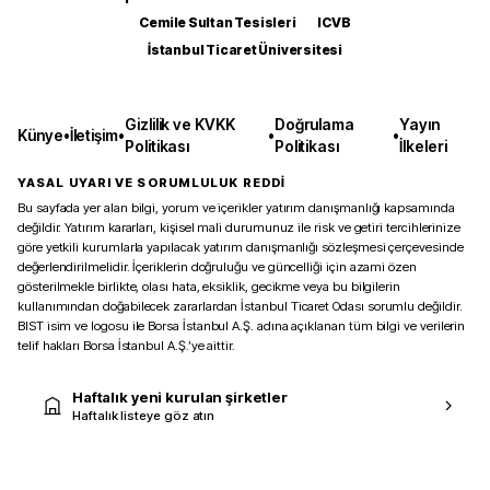
Cemile Sultan Tesisleri
ICVB
İstanbul Ticaret Üniversitesi
Gizlilik ve KVKK
Doğrulama
Yayın
Künye
•
İletişim
•
•
•
Politikası
Politikası
İlkeleri
YASAL UYARI VE SORUMLULUK REDDİ
Bu sayfada yer alan bilgi, yorum ve içerikler yatırım danışmanlığı kapsamında
değildir. Yatırım kararları, kişisel mali durumunuz ile risk ve getiri tercihlerinize
göre yetkili kurumlarla yapılacak yatırım danışmanlığı sözleşmesi çerçevesinde
değerlendirilmelidir. İçeriklerin doğruluğu ve güncelliği için azami özen
gösterilmekle birlikte, olası hata, eksiklik, gecikme veya bu bilgilerin
kullanımından doğabilecek zararlardan İstanbul Ticaret Odası sorumlu değildir.
BIST isim ve logosu ile Borsa İstanbul A.Ş. adına açıklanan tüm bilgi ve verilerin
telif hakları Borsa İstanbul A.Ş.’ye aittir.
Haftalık yeni kurulan şirketler
Haftalık listeye göz atın