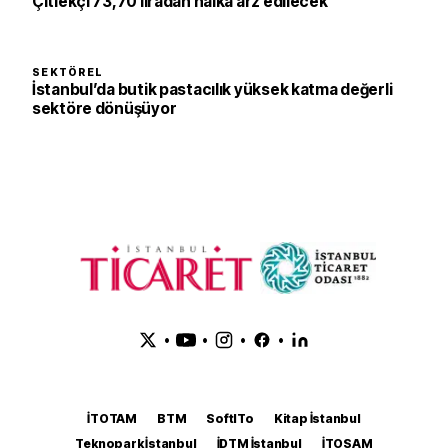
Çitlekçi 73,70 liradan halka arz edilecek
SEKTÖREL
İstanbul’da butik pastacılık yüksek katma değerli
sektöre dönüşüyor
•
•
•
•
İTOTAM
BTM
SoftITo
Kitap İstanbul
Teknopark İstanbul
İDTM İstanbul
İTOSAM