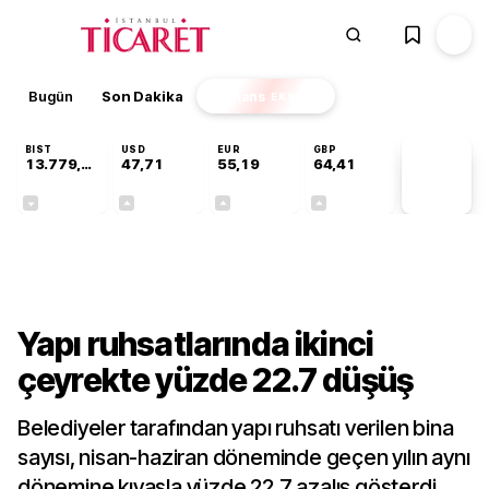
Bugün
Son Dakika
Finans
EKSTRA
BIST
USD
EUR
GBP
13.779,39
47,71
55,19
64,41
PİYASA
VERİLERİ
-0,14%
+0,18%
+0,32%
+0,38%
Sektörel
Yapı ruhsatlarında ikinci
çeyrekte yüzde 22.7 düşüş
Belediyeler tarafından yapı ruhsatı verilen bina
sayısı, nisan-haziran döneminde geçen yılın aynı
dönemine kıyasla yüzde 22.7 azalış gösterdi.