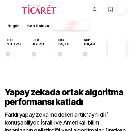
Bugün
Son Dakika
Finans
EKSTRA
BIST
USD
EUR
GBP
13.779,39
47,70
55,19
64,43
PİYASA
VERİLERİ
-0,14%
+0,15%
+0,32%
+0,40%
Teknoloji
Yapay zekada ortak algoritma
performansı katladı
Farklı yapay zeka modelleri artık ‘aynı dili’
konuşabiliyor. İsrailli ve Amerikalı bilim
insanlarının geliştirdiği yeni algoritmalar, üretken