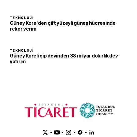
TEKNOLOJI
Güney Kore'den çift yüzeyli güneş hücresinde
rekor verim
TEKNOLOJI
Güney Koreli çip devinden 38 milyar dolarlık dev
yatırım
•
•
•
•