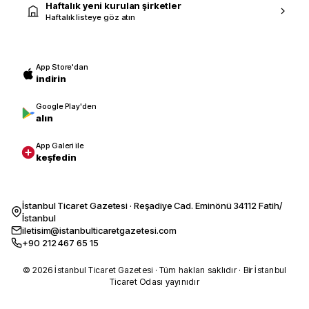
Haftalık yeni kurulan şirketler
Haftalık listeye göz atın
App Store'dan
indirin
Google Play'den
alın
App Galeri ile
keşfedin
İstanbul Ticaret Gazetesi · Reşadiye Cad. Eminönü 34112 Fatih/
İstanbul
iletisim@istanbulticaretgazetesi.com
+90 212 467 65 15
© 2026 İstanbul Ticaret Gazetesi · Tüm hakları saklıdır · Bir İstanbul
Ticaret Odası yayınıdır