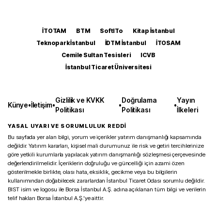
İTOTAM
BTM
SoftITo
Kitap İstanbul
Teknopark İstanbul
İDTM İstanbul
İTOSAM
Cemile Sultan Tesisleri
ICVB
İstanbul Ticaret Üniversitesi
Gizlilik ve KVKK
Doğrulama
Yayın
Künye
•
İletişim
•
•
•
Politikası
Politikası
İlkeleri
YASAL UYARI VE SORUMLULUK REDDİ
Bu sayfada yer alan bilgi, yorum ve içerikler yatırım danışmanlığı kapsamında
değildir. Yatırım kararları, kişisel mali durumunuz ile risk ve getiri tercihlerinize
göre yetkili kurumlarla yapılacak yatırım danışmanlığı sözleşmesi çerçevesinde
değerlendirilmelidir. İçeriklerin doğruluğu ve güncelliği için azami özen
gösterilmekle birlikte, olası hata, eksiklik, gecikme veya bu bilgilerin
kullanımından doğabilecek zararlardan İstanbul Ticaret Odası sorumlu değildir.
BIST isim ve logosu ile Borsa İstanbul A.Ş. adına açıklanan tüm bilgi ve verilerin
telif hakları Borsa İstanbul A.Ş.’ye aittir.