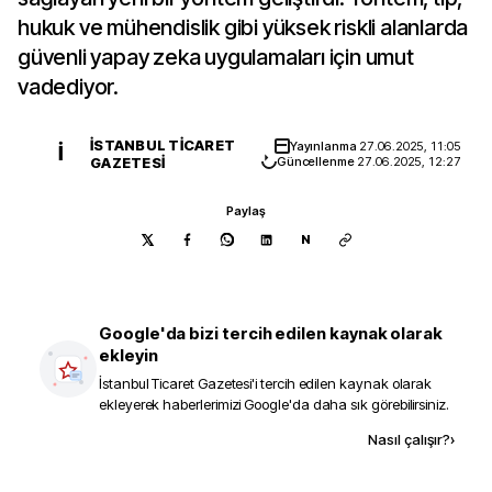
hukuk ve mühendislik gibi yüksek riskli alanlarda
güvenli yapay zeka uygulamaları için umut
vadediyor.
İSTANBUL TICARET
Yayınlanma
27.06.2025, 11:05
İ
GAZETESI
Güncellenme
27.06.2025, 12:27
Paylaş
N
Google'da bizi tercih edilen kaynak olarak
ekleyin
İstanbul Ticaret Gazetesi
'i tercih edilen kaynak olarak
ekleyerek haberlerimizi Google'da daha sık görebilirsiniz.
Kaynak ekle
Nasıl çalışır?
›