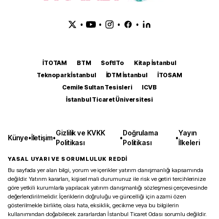
•
•
•
•
İTOTAM
BTM
SoftITo
Kitap İstanbul
Teknopark İstanbul
İDTM İstanbul
İTOSAM
Cemile Sultan Tesisleri
ICVB
İstanbul Ticaret Üniversitesi
Gizlilik ve KVKK
Doğrulama
Yayın
Künye
•
İletişim
•
•
•
Politikası
Politikası
İlkeleri
YASAL UYARI VE SORUMLULUK REDDİ
Bu sayfada yer alan bilgi, yorum ve içerikler yatırım danışmanlığı kapsamında
değildir. Yatırım kararları, kişisel mali durumunuz ile risk ve getiri tercihlerinize
göre yetkili kurumlarla yapılacak yatırım danışmanlığı sözleşmesi çerçevesinde
değerlendirilmelidir. İçeriklerin doğruluğu ve güncelliği için azami özen
gösterilmekle birlikte, olası hata, eksiklik, gecikme veya bu bilgilerin
kullanımından doğabilecek zararlardan İstanbul Ticaret Odası sorumlu değildir.