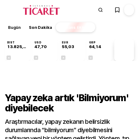
Bugün
Son Dakika
Finans
EKSTRA
BIST
USD
EUR
GBP
13.825,88
47,70
55,03
64,14
PİYASA
VERİLERİ
+0,20%
+0,17%
+0,03%
-0,05%
Teknoloji
Yapay zeka artık 'Bilmiyorum'
diyebilecek
Araştırmacılar, yapay zekanın belirsizlik
durumlarında “bilmiyorum” diyebilmesini
sağlayan yeni bir yöntem geliştirdi. Yöntem, tıp,