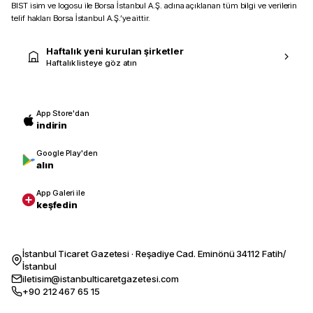
BIST isim ve logosu ile Borsa İstanbul A.Ş. adına açıklanan tüm bilgi ve verilerin
telif hakları Borsa İstanbul A.Ş.’ye aittir.
Haftalık yeni kurulan şirketler
Haftalık listeye göz atın
App Store'dan
indirin
Google Play'den
alın
App Galeri ile
keşfedin
İstanbul Ticaret Gazetesi · Reşadiye Cad. Eminönü 34112 Fatih/
İstanbul
iletisim@istanbulticaretgazetesi.com
+90 212 467 65 15