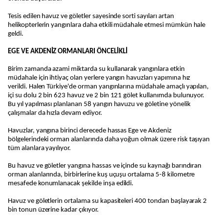
Tesis edilen havuz ve göletler sayesinde sorti sayıları artan
helikopterlerin yangınlara daha etkili müdahale etmesi mümkün hale
geldi.
EGE VE AKDENİZ ORMANLARI ÖNCELİKLİ
Birim zamanda azami miktarda su kullanarak yangınlara etkin
müdahale için ihtiyaç olan yerlere yangın havuzları yapımına hız
verildi. Halen Türkiye'de orman yangınlarına müdahale amaçlı yapılan,
içi su dolu 2 bin 623 havuz ve 2 bin 121 gölet kullanımda bulunuyor.
Bu yıl yapılması planlanan 58 yangın havuzu ve göletine yönelik
çalışmalar da hızla devam ediyor.
Havuzlar, yangına birinci derecede hassas Ege ve Akdeniz
bölgelerindeki orman alanlarında daha yoğun olmak üzere risk taşıyan
tüm alanlara yayılıyor.
Bu havuz ve göletler yangına hassas ve içinde su kaynağı barındıran
orman alanlarında, birbirlerine kuş uçuşu ortalama 5-8 kilometre
mesafede konumlanacak şekilde inşa edildi.
Havuz ve göletlerin ortalama su kapasiteleri 400 tondan başlayarak 2
bin tonun üzerine kadar çıkıyor.