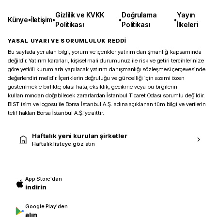
Gizlilik ve KVKK
Doğrulama
Yayın
Künye
•
İletişim
•
•
•
Politikası
Politikası
İlkeleri
YASAL UYARI VE SORUMLULUK REDDİ
Bu sayfada yer alan bilgi, yorum ve içerikler yatırım danışmanlığı kapsamında
değildir. Yatırım kararları, kişisel mali durumunuz ile risk ve getiri tercihlerinize
göre yetkili kurumlarla yapılacak yatırım danışmanlığı sözleşmesi çerçevesinde
değerlendirilmelidir. İçeriklerin doğruluğu ve güncelliği için azami özen
gösterilmekle birlikte, olası hata, eksiklik, gecikme veya bu bilgilerin
kullanımından doğabilecek zararlardan İstanbul Ticaret Odası sorumlu değildir.
BIST isim ve logosu ile Borsa İstanbul A.Ş. adına açıklanan tüm bilgi ve verilerin
telif hakları Borsa İstanbul A.Ş.’ye aittir.
Haftalık yeni kurulan şirketler
Haftalık listeye göz atın
App Store'dan
indirin
Google Play'den
alın