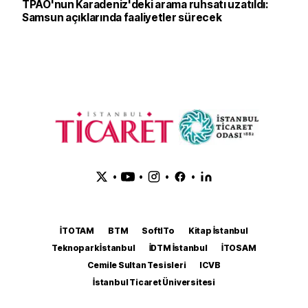
TPAO'nun Karadeniz'deki arama ruhsatı uzatıldı:
Samsun açıklarında faaliyetler sürecek
•
•
•
•
İTOTAM
BTM
SoftITo
Kitap İstanbul
Teknopark İstanbul
İDTM İstanbul
İTOSAM
Cemile Sultan Tesisleri
ICVB
İstanbul Ticaret Üniversitesi