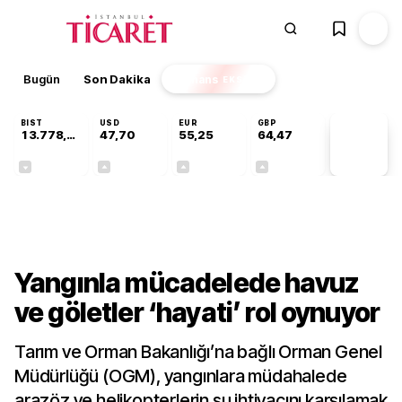
Bugün
Son Dakika
Finans
EKSTRA
BIST
USD
EUR
GBP
13.778,60
47,70
55,25
64,47
PİYASA
VERİLERİ
-0,15%
+0,17%
+0,43%
+0,47%
Gündem
Yangınla mücadelede havuz
ve göletler ‘hayati’ rol oynuyor
Tarım ve Orman Bakanlığı’na bağlı Orman Genel
Müdürlüğü (OGM), yangınlara müdahalede
arazöz ve helikopterlerin su ihtiyacını karşılamak