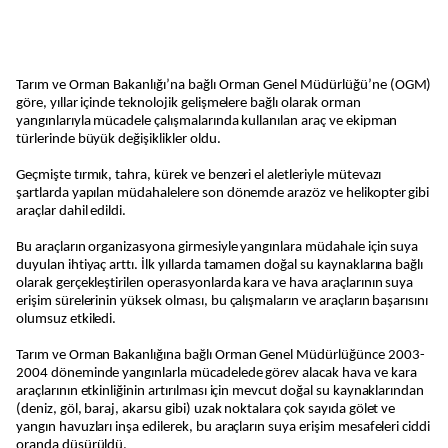
Tarım ve Orman Bakanlığı’na bağlı Orman Genel Müdürlüğü’ne (OGM)
göre, yıllar içinde teknolojik gelişmelere bağlı olarak orman
yangınlarıyla mücadele çalışmalarında kullanılan araç ve ekipman
türlerinde büyük değişiklikler oldu.
Geçmişte tırmık, tahra, kürek ve benzeri el aletleriyle mütevazı
şartlarda yapılan müdahalelere son dönemde arazöz ve helikopter gibi
araçlar dahil edildi.
Bu araçların organizasyona girmesiyle yangınlara müdahale için suya
duyulan ihtiyaç arttı. İlk yıllarda tamamen doğal su kaynaklarına bağlı
olarak gerçekleştirilen operasyonlarda kara ve hava araçlarının suya
erişim sürelerinin yüksek olması, bu çalışmaların ve araçların başarısını
olumsuz etkiledi.
Tarım ve Orman Bakanlığına bağlı Orman Genel Müdürlüğünce 2003-
2004 döneminde yangınlarla mücadelede görev alacak hava ve kara
araçlarının etkinliğinin artırılması için mevcut doğal su kaynaklarından
(deniz, göl, baraj, akarsu gibi) uzak noktalara çok sayıda gölet ve
yangın havuzları inşa edilerek, bu araçların suya erişim mesafeleri ciddi
oranda düşürüldü.