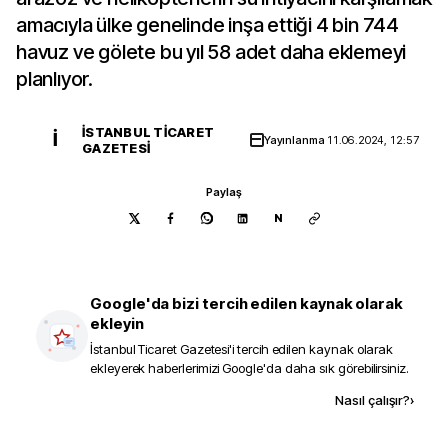
amacıyla ülke genelinde inşa ettiği 4 bin 744
havuz ve gölete bu yıl 58 adet daha eklemeyi
planlıyor.
İSTANBUL TICARET
İ
Yayınlanma
11.06.2024, 12:57
GAZETESI
Paylaş
N
Google'da bizi tercih edilen kaynak olarak
ekleyin
İstanbul Ticaret Gazetesi
'i tercih edilen kaynak olarak
ekleyerek haberlerimizi Google'da daha sık görebilirsiniz.
Kaynak ekle
Nasıl çalışır?
›