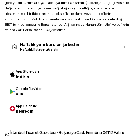
göre yetkili kurumlarla yapılacak yatırım danışmanlığı sözleşmesi çerçevesinde
değerlendirilmelidir. İçeriklerin doğruluğu ve güncelliği için azami özen
gösterilmekle birlikte, olası hata, eksiklik, gecikme veya bu bilgilerin
kullanımından doğabilecek zararlardan İstanbul Ticaret Odası sorumlu değildir.
BIST isim ve logosu ile Borsa İstanbul A.Ş. adına açıklanan tüm bilgi ve verilerin
telif hakları Borsa İstanbul A.Ş.’ye aittir.
Haftalık yeni kurulan şirketler
Haftalık listeye göz atın
App Store'dan
indirin
Google Play'den
alın
App Galeri ile
keşfedin
İstanbul Ticaret Gazetesi · Reşadiye Cad. Eminönü 34112 Fatih/