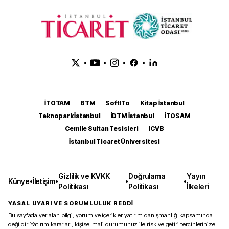
•
•
•
•
İTOTAM
BTM
SoftITo
Kitap İstanbul
Teknopark İstanbul
İDTM İstanbul
İTOSAM
Cemile Sultan Tesisleri
ICVB
İstanbul Ticaret Üniversitesi
Gizlilik ve KVKK
Doğrulama
Yayın
Künye
•
İletişim
•
•
•
Politikası
Politikası
İlkeleri
YASAL UYARI VE SORUMLULUK REDDİ
Bu sayfada yer alan bilgi, yorum ve içerikler yatırım danışmanlığı kapsamında
değildir. Yatırım kararları, kişisel mali durumunuz ile risk ve getiri tercihlerinize