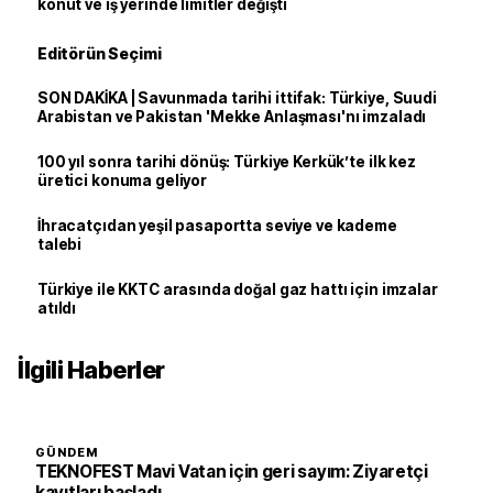
konut ve iş yerinde limitler değişti
Editörün Seçimi
SON DAKİKA | Savunmada tarihi ittifak: Türkiye, Suudi
Arabistan ve Pakistan 'Mekke Anlaşması'nı imzaladı
100 yıl sonra tarihi dönüş: Türkiye Kerkük’te ilk kez
üretici konuma geliyor
İhracatçıdan yeşil pasaportta seviye ve kademe
talebi
Türkiye ile KKTC arasında doğal gaz hattı için imzalar
atıldı
İlgili Haberler
GÜNDEM
TEKNOFEST Mavi Vatan için geri sayım: Ziyaretçi
kayıtları başladı