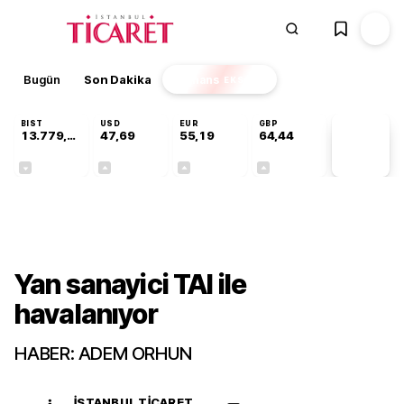
Bugün
Son Dakika
Finans
EKSTRA
BIST
USD
EUR
GBP
13.779,39
47,69
55,19
64,44
PİYASA
VERİLERİ
-0,14%
+0,15%
+0,33%
+0,41%
Gündem
Yan sanayici TAI ile
havalanıyor
HABER: ADEM ORHUN
İSTANBUL TICARET