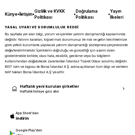
Gizlilik ve KVKK
Doğrulama
Yayın
Künye
•
İletişim
•
•
•
Politikası
Politikası
İlkeleri
YASAL UYARI VE SORUMLULUK REDDİ
Bu sayfada yer alan bilgi, yorum ve içerikler yatırım danışmanlığı kapsamında
değildir. Yatırım kararları, kişisel mali durumunuz ile risk ve getiri tercihlerinize
göre yetkili kurumlarla yapılacak yatırım danışmanlığı sözleşmesi çerçevesinde
değerlendirilmelidir. İçeriklerin doğruluğu ve güncelliği için azami özen
gösterilmekle birlikte, olası hata, eksiklik, gecikme veya bu bilgilerin
kullanımından doğabilecek zararlardan İstanbul Ticaret Odası sorumlu değildir.
BIST isim ve logosu ile Borsa İstanbul A.Ş. adına açıklanan tüm bilgi ve verilerin
telif hakları Borsa İstanbul A.Ş.’ye aittir.
Haftalık yeni kurulan şirketler
Haftalık listeye göz atın
App Store'dan
indirin
Google Play'den