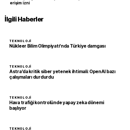
erişim izni
İlgili Haberler
TEKNOLOJI
Nükleer Bilim Olimpiyatı'nda Türkiye damgası
TEKNOLOJI
Astra’da kritik siber yetenek ihtimali: OpenAI bazı
çalışmaları durdurdu
TEKNOLOJI
Hava trafiği kontrolünde yapay zeka dönemi
başlıyor
TEKNOLOJI