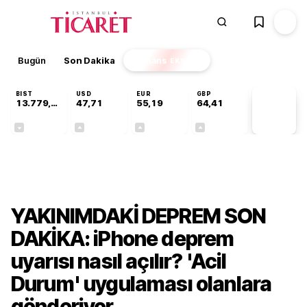
Bugün
Son Dakika
Finans
EKSTRA
BIST
USD
EUR
GBP
13.779,39
47,71
55,19
64,41
PİYASA
VERİLERİ
-0,14%
+0,18%
+0,32%
+0,38%
Teknoloji
YAKINIMDAKİ DEPREM SON
DAKİKA: iPhone deprem
uyarısı nasıl açılır? 'Acil
Durum' uygulaması olanlara
gönderiyor