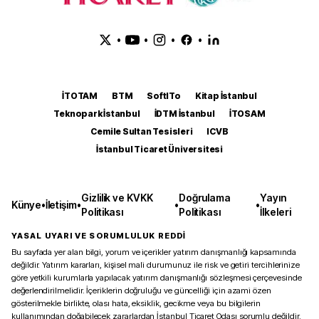
•
•
•
•
İTOTAM
BTM
SoftITo
Kitap İstanbul
Teknopark İstanbul
İDTM İstanbul
İTOSAM
Cemile Sultan Tesisleri
ICVB
İstanbul Ticaret Üniversitesi
Gizlilik ve KVKK
Doğrulama
Yayın
Künye
•
İletişim
•
•
•
Politikası
Politikası
İlkeleri
YASAL UYARI VE SORUMLULUK REDDİ
Bu sayfada yer alan bilgi, yorum ve içerikler yatırım danışmanlığı kapsamında
değildir. Yatırım kararları, kişisel mali durumunuz ile risk ve getiri tercihlerinize
göre yetkili kurumlarla yapılacak yatırım danışmanlığı sözleşmesi çerçevesinde
değerlendirilmelidir. İçeriklerin doğruluğu ve güncelliği için azami özen
gösterilmekle birlikte, olası hata, eksiklik, gecikme veya bu bilgilerin
kullanımından doğabilecek zararlardan İstanbul Ticaret Odası sorumlu değildir.