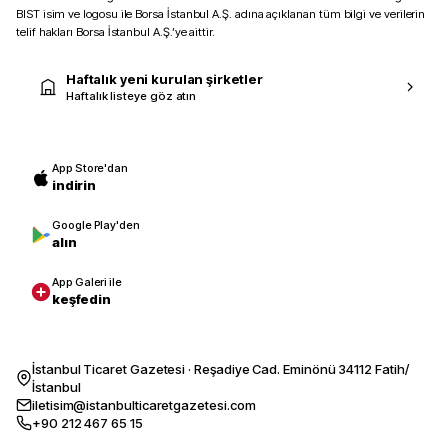
BIST isim ve logosu ile Borsa İstanbul A.Ş. adına açıklanan tüm bilgi ve verilerin
telif hakları Borsa İstanbul A.Ş.’ye aittir.
Haftalık yeni kurulan şirketler
Haftalık listeye göz atın
App Store'dan
indirin
Google Play'den
alın
App Galeri ile
keşfedin
İstanbul Ticaret Gazetesi · Reşadiye Cad. Eminönü 34112 Fatih/
İstanbul
iletisim@istanbulticaretgazetesi.com
+90 212 467 65 15