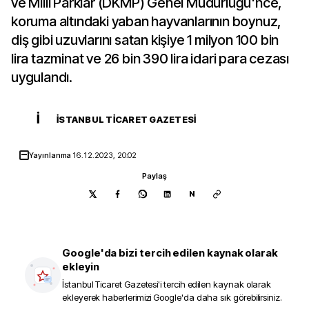
ve Milli Parklar (DKMP) Genel Müdürlüğü'nce,
koruma altındaki yaban hayvanlarının boynuz,
diş gibi uzuvlarını satan kişiye 1 milyon 100 bin
lira tazminat ve 26 bin 390 lira idari para cezası
uygulandı.
İ
İSTANBUL TICARET GAZETESI
Yayınlanma
16.12.2023, 20:02
Paylaş
N
Google'da bizi tercih edilen kaynak olarak
ekleyin
İstanbul Ticaret Gazetesi
'i tercih edilen kaynak olarak
ekleyerek haberlerimizi Google'da daha sık görebilirsiniz.