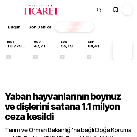
Bugün
Son Dakika
Finans
EKSTRA
BIST
USD
EUR
GBP
13.779,39
47,71
55,19
64,41
PİYASA
VERİLERİ
-0,14%
+0,18%
+0,32%
+0,38%
Kültür-Sanat
Yaban hayvanlarının boynuz
ve dişlerini satana 1.1 milyon
ceza kesildi
Tarım ve Orman Bakanlığı'na bağlı Doğa Koruma