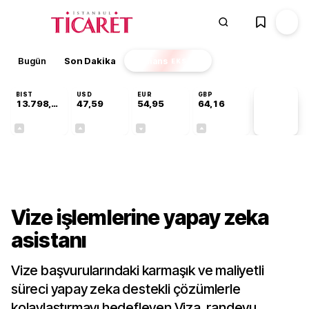
Bugün
Son Dakika
Finans
EKSTRA
BIST
USD
EUR
GBP
13.798,82
47,59
54,95
64,16
PİYASA
VERİLERİ
+0,70%
+0,05%
-0,11%
+0,10%
Teknoloji
Vize işlemlerine yapay zeka
asistanı
Vize başvurularındaki karmaşık ve maliyetli
süreci yapay zeka destekli çözümlerle
kolaylaştırmayı hedefleyen Viza, randevu