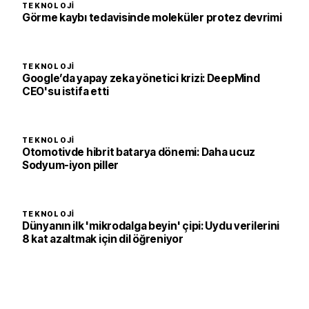
TEKNOLOJI
Görme kaybı tedavisinde moleküler protez devrimi
TEKNOLOJI
Google’da yapay zeka yönetici krizi: DeepMind
CEO'su istifa etti
TEKNOLOJI
Otomotivde hibrit batarya dönemi: Daha ucuz
Sodyum-iyon piller
TEKNOLOJI
Dünyanın ilk 'mikrodalga beyin' çipi: Uydu verilerini
8 kat azaltmak için dil öğreniyor