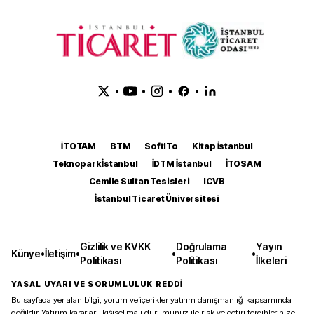
•
•
•
•
İTOTAM
BTM
SoftITo
Kitap İstanbul
Teknopark İstanbul
İDTM İstanbul
İTOSAM
Cemile Sultan Tesisleri
ICVB
İstanbul Ticaret Üniversitesi
Gizlilik ve KVKK
Doğrulama
Yayın
Künye
•
İletişim
•
•
•
Politikası
Politikası
İlkeleri
YASAL UYARI VE SORUMLULUK REDDİ
Bu sayfada yer alan bilgi, yorum ve içerikler yatırım danışmanlığı kapsamında
değildir. Yatırım kararları, kişisel mali durumunuz ile risk ve getiri tercihlerinize