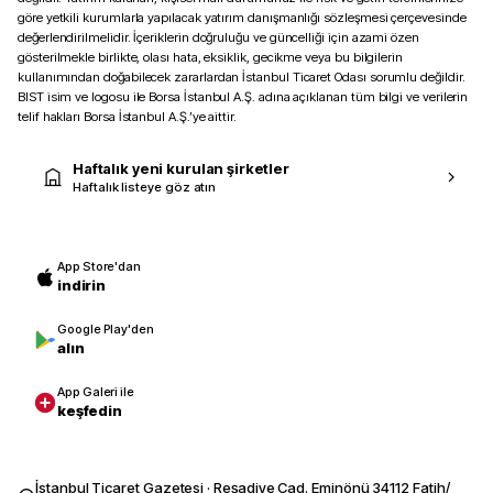
göre yetkili kurumlarla yapılacak yatırım danışmanlığı sözleşmesi çerçevesinde
değerlendirilmelidir. İçeriklerin doğruluğu ve güncelliği için azami özen
gösterilmekle birlikte, olası hata, eksiklik, gecikme veya bu bilgilerin
kullanımından doğabilecek zararlardan İstanbul Ticaret Odası sorumlu değildir.
BIST isim ve logosu ile Borsa İstanbul A.Ş. adına açıklanan tüm bilgi ve verilerin
telif hakları Borsa İstanbul A.Ş.’ye aittir.
Haftalık yeni kurulan şirketler
Haftalık listeye göz atın
App Store'dan
indirin
Google Play'den
alın
App Galeri ile
keşfedin
İstanbul Ticaret Gazetesi · Reşadiye Cad. Eminönü 34112 Fatih/