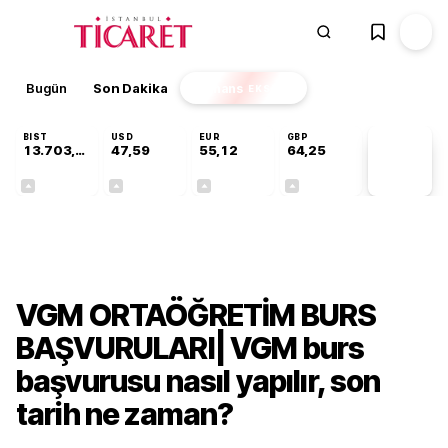
Bugün
Son Dakika
Finans
EKSTRA
BIST
USD
EUR
GBP
13.703,13
47,59
55,12
64,25
PİYASA
VERİLERİ
+0,11%
+0,05%
+0,20%
+0,24%
Gündem
VGM ORTAÖĞRETİM BURS
BAŞVURULARI| VGM burs
başvurusu nasıl yapılır, son
tarih ne zaman?