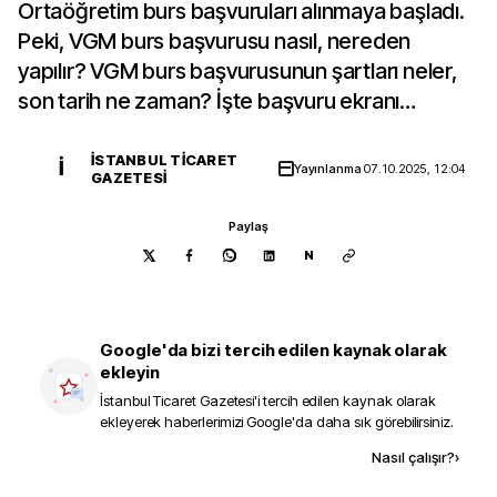
Ortaöğretim burs başvuruları alınmaya başladı.
Peki, VGM burs başvurusu nasıl, nereden
yapılır? VGM burs başvurusunun şartları neler,
son tarih ne zaman? İşte başvuru ekranı…
İSTANBUL TICARET
İ
Yayınlanma
07.10.2025, 12:04
GAZETESI
Paylaş
N
Google'da bizi tercih edilen kaynak olarak
ekleyin
İstanbul Ticaret Gazetesi
'i tercih edilen kaynak olarak
ekleyerek haberlerimizi Google'da daha sık görebilirsiniz.
Kaynak ekle
Nasıl çalışır?
›