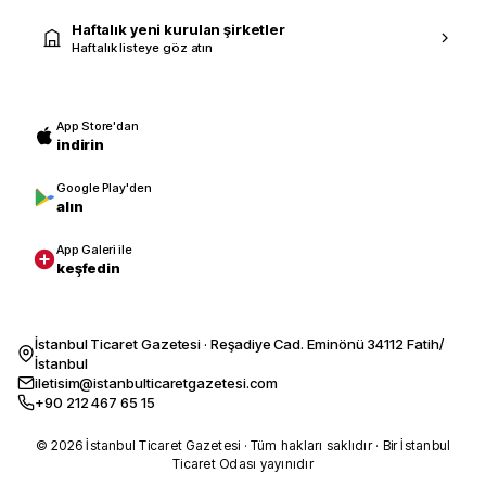
Haftalık yeni kurulan şirketler
Haftalık listeye göz atın
App Store'dan
indirin
Google Play'den
alın
App Galeri ile
keşfedin
İstanbul Ticaret Gazetesi · Reşadiye Cad. Eminönü 34112 Fatih/
İstanbul
iletisim@istanbulticaretgazetesi.com
+90 212 467 65 15
© 2026 İstanbul Ticaret Gazetesi · Tüm hakları saklıdır · Bir İstanbul
Ticaret Odası yayınıdır