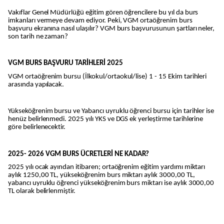
Vakıflar Genel Müdürlüğü eğitim gören öğrencilere bu yıl da burs
imkanları vermeye devam ediyor. Peki, VGM ortaöğrenim burs
başvuru ekranına nasıl ulaşılır? VGM burs başvurusunun şartları neler,
son tarih ne zaman?
VGM BURS BAŞVURU TARİHLERİ 2025
VGM ortaöğrenim bursu (İlkokul/ortaokul/lise) 1 - 15 Ekim tarihleri
arasında yapılacak.
Yükseköğrenim bursu ve Yabancı uyruklu öğrenci bursu için tarihler ise
henüz belirlenmedi. 2025 yılı YKS ve DGS ek yerleştirme tarihlerine
göre belirlenecektir.
2025- 2026 VGM BURS ÜCRETLERİ NE KADAR?
2025 yılı ocak ayından itibaren; ortaöğrenim eğitim yardımı miktarı
aylık 1250,00 TL, yükseköğrenim burs miktarı aylık 3000,00 TL,
yabancı uyruklu öğrenci yükseköğrenim burs miktarı ise aylık 3000,00
TL olarak belirlenmiştir.