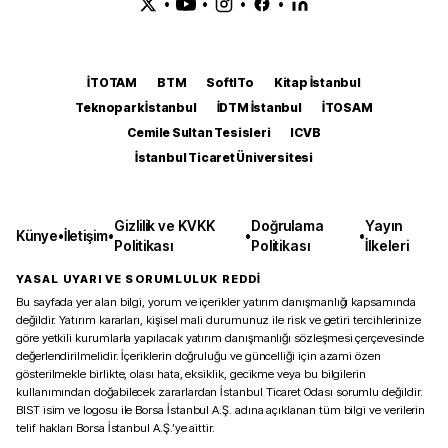
•
•
•
•
İTOTAM
BTM
SoftITo
Kitap İstanbul
Teknopark İstanbul
İDTM İstanbul
İTOSAM
Cemile Sultan Tesisleri
ICVB
İstanbul Ticaret Üniversitesi
Gizlilik ve KVKK
Doğrulama
Yayın
Künye
•
İletişim
•
•
•
Politikası
Politikası
İlkeleri
YASAL UYARI VE SORUMLULUK REDDİ
Bu sayfada yer alan bilgi, yorum ve içerikler yatırım danışmanlığı kapsamında
değildir. Yatırım kararları, kişisel mali durumunuz ile risk ve getiri tercihlerinize
göre yetkili kurumlarla yapılacak yatırım danışmanlığı sözleşmesi çerçevesinde
değerlendirilmelidir. İçeriklerin doğruluğu ve güncelliği için azami özen
gösterilmekle birlikte, olası hata, eksiklik, gecikme veya bu bilgilerin
kullanımından doğabilecek zararlardan İstanbul Ticaret Odası sorumlu değildir.
BIST isim ve logosu ile Borsa İstanbul A.Ş. adına açıklanan tüm bilgi ve verilerin
telif hakları Borsa İstanbul A.Ş.’ye aittir.