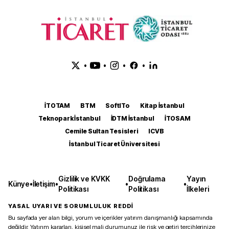
•
•
•
•
İTOTAM
BTM
SoftITo
Kitap İstanbul
Teknopark İstanbul
İDTM İstanbul
İTOSAM
Cemile Sultan Tesisleri
ICVB
İstanbul Ticaret Üniversitesi
Gizlilik ve KVKK
Doğrulama
Yayın
Künye
•
İletişim
•
•
•
Politikası
Politikası
İlkeleri
YASAL UYARI VE SORUMLULUK REDDİ
Bu sayfada yer alan bilgi, yorum ve içerikler yatırım danışmanlığı kapsamında
değildir. Yatırım kararları, kişisel mali durumunuz ile risk ve getiri tercihlerinize