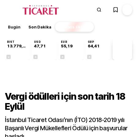
Bugün
Son Dakika
Finans
EKSTRA
BIST
USD
EUR
GBP
13.779,39
47,71
55,19
64,41
PİYASA
VERİLERİ
-0,14%
+0,18%
+0,32%
+0,38%
Sektörel
Vergi ödülleri için son tarih 18
Eylül
İstanbul Ticaret Odası’nın (İTO) 2018-2019 yılı
Başarılı Vergi Mükellefleri Ödülü için başvurular
başladı.