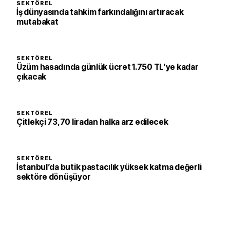
SEKTÖREL
İş dünyasında tahkim farkındalığını artıracak
mutabakat
SEKTÖREL
Üzüm hasadında günlük ücret 1.750 TL’ye kadar
çıkacak
SEKTÖREL
Çitlekçi 73,70 liradan halka arz edilecek
SEKTÖREL
İstanbul’da butik pastacılık yüksek katma değerli
sektöre dönüşüyor