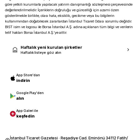
göre yetkili kurumlarla yapılacak yatırım danışmanlığı sözleşmesi çerçevesinde
değerlendirilmelidir. İçeriklerin doğruluğu ve güncelliği için azami özen
gösterilmekle birlikte, olası hata, eksiklik, gecikme veya bu bilgilerin
kullanımından doğabilecek zararlardan İstanbul Ticaret Odası sorumlu değildir.
BIST isim ve logosu ile Borsa İstanbul A.Ş. adına açıklanan tüm bilgi ve verilerin
telif hakları Borsa İstanbul A.Ş.’ye aittir.
Haftalık yeni kurulan şirketler
Haftalık listeye göz atın
App Store'dan
indirin
Google Play'den
alın
App Galeri ile
keşfedin
İstanbul Ticaret Gazetesi · Reşadiye Cad. Eminönü 34112 Fatih/