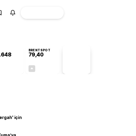
ÜYE
CANLI BORSA
Girişi
BRENTSPOT
.648
79,40
PİYASA
VERİLERİ
+0,29%
+0,62%
+0,00
0,49
ergah' için
 Cuma’ya