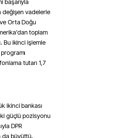
i başarıyla
da değişen vadelerle
a ve Orta Doğu
merika’dan toplam
. Bu ikinci işlemle
R programı
onlama tutarı 1,7
k ikinci bankası
deki güçlü pozisyonu
sıyla DPR
 da büyüttü.