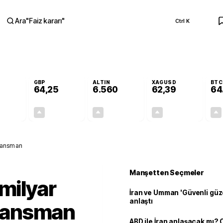
Ara
"
Faiz kararı
"
Ctrl K
RA
GBP
ALTIN
XAGUSD
BTC
64,25
6.560
62,39
64
+0,21%
+0,24%
+0,99%
+0,56%
0,11
0,15
64,16
0,35
inansman
Manşetten Seçmeler
 milyar
İran ve Umman 'Güvenli güz
anlaştı
finansman
ABD ile İran anlaşacak mı?