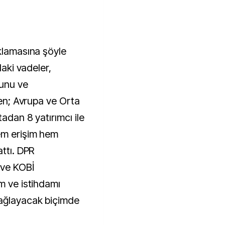
ıklamasına şöyle
daki vadeler,
unu ve
ken; Avrupa ve Orta
tadan 8 yatırımcı ile
em erişim hem
attı. DPR
 ve KOBİ
m ve istihdamı
ağlayacak biçimde