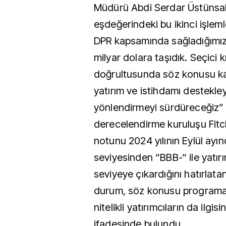
Müdürü Abdi Serdar Üstünsali
eşdeğerindeki bu ikinci işleml
DPR kapsamında sağladığımız
milyar dolara taşıdık. Seçici k
doğrultusunda söz konusu ka
yatırım ve istihdamı destekle
yönlendirmeyi sürdüreceğiz” 
derecelendirme kuruluşu Fitc
notunu 2024 yılının Eylül ayı
seviyesinden “BBB-“ ile yatırım
seviyeye çıkardığını hatırlata
durum, söz konusu programa 
nitelikli yatırımcıların da ilgisin
ifadesinde bulundu.