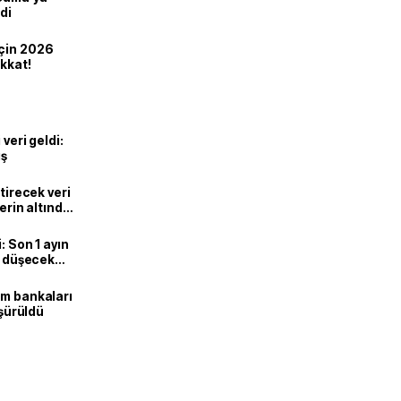
di
için 2026
ikkat!
veri geldi:
ış
ştirecek veri
lerin altında
: Son 1 ayın
i, düşecek
ım bankaları
üşürüldü