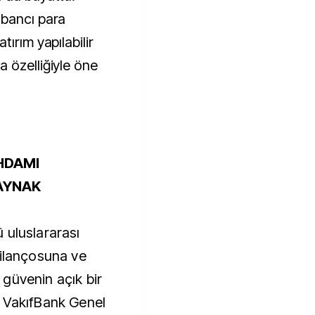
abancı para
ırım yapılabilir
 özelliğiyle öne
İHDAMI
AYNAK
 uluslararası
bilançosuna ve
güvenin açık bir
n VakıfBank Genel