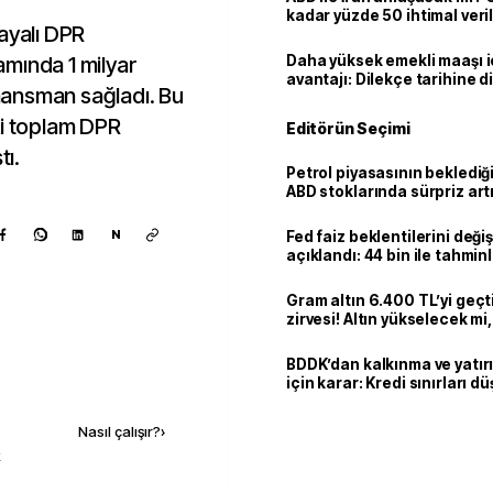
kadar yüzde 50 ihtimal veril
ayalı DPR
mında 1 milyar
Daha yüksek emekli maaşı 
avantajı: Dilekçe tarihine d
inansman sağladı. Bu
ki toplam DPR
Editörün Seçimi
tı.
Petrol piyasasının beklediği 
ABD stoklarında sürpriz art
N
Fed faiz beklentilerini deği
açıklandı: 44 bin ile tahmin
kaldı
Gram altın 6.400 TL’yi geçti
zirvesi! Altın yükselecek m
mi?
BDDK’dan kalkınma ve yatır
için karar: Kredi sınırları d
Kaynak ekle
Nasıl çalışır?
›
k