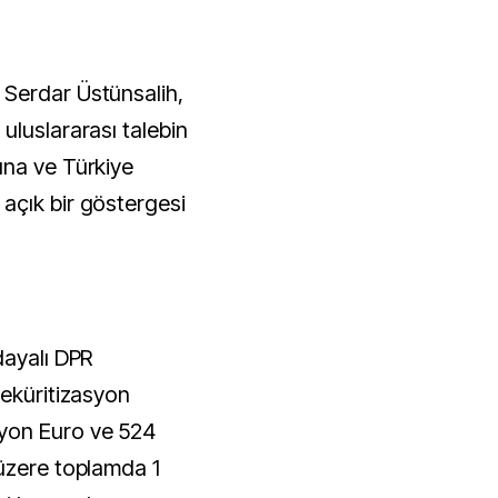
Serdar Üstünsalih,
uluslararası talebin
una ve Türkiye
açık bir göstergesi
dayalı DPR
seküritizasyon
yon Euro ve 524
üzere toplamda 1