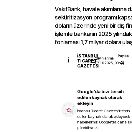
VakıfBank, havale akımlarına d
seküritizasyon programı kapsa
doların üzerinde yeni bir dış f
işlemle bankanın 2025 yılında
fonlaması 1,7 milyar dolara ulaş
İSTANBUL
Paylaş
Yayınlanma
İ
TICARET
07.10.2025, 09:43
GAZETESI
Google'da bizi tercih
edilen kaynak olarak
ekleyin
İstanbul Ticaret Gazetesi
'i tercih
edilen kaynak olarak ekleyerek
haberlerimizi Google'da daha sı
görebilirsiniz.