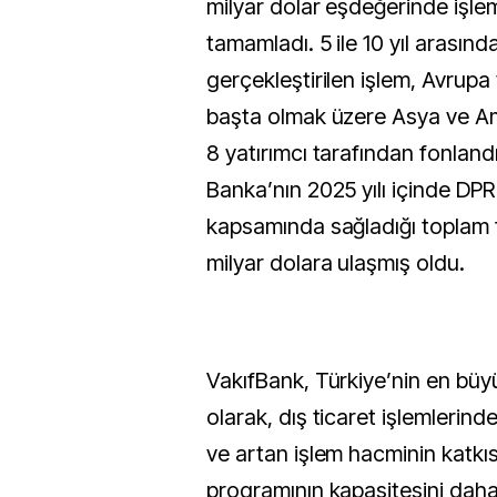
milyar dolar eşdeğerinde işlem
tamamladı. 5 ile 10 yıl arasın
gerçekleştirilen işlem, Avrup
başta olmak üzere Asya ve A
8 yatırımcı tarafından fonlandı
Banka’nın 2025 yılı içinde DP
kapsamında sağladığı toplam f
milyar dolara ulaşmış oldu.
VakıfBank, Türkiye’nin en büyü
olarak, dış ticaret işlemlerin
ve artan işlem hacminin katkı
programının kapasitesini daha