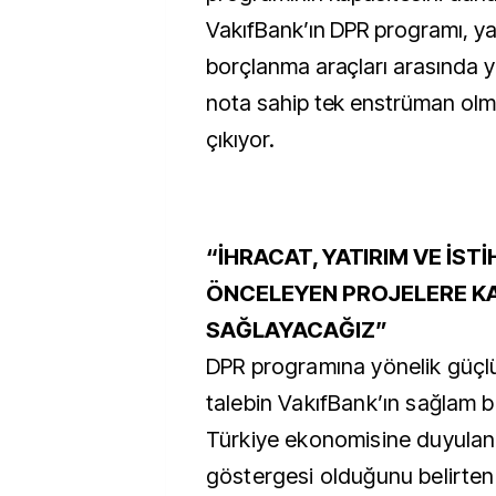
VakıfBank’ın DPR programı, y
borçlanma araçları arasında yat
nota sahip tek enstrüman olma
çıkıyor.
“İHRACAT, YATIRIM VE İST
ÖNCELEYEN PROJELERE K
SAĞLAYACAĞIZ”
DPR programına yönelik güçlü
talebin VakıfBank’ın sağlam 
Türkiye ekonomisine duyulan 
göstergesi olduğunu belirte