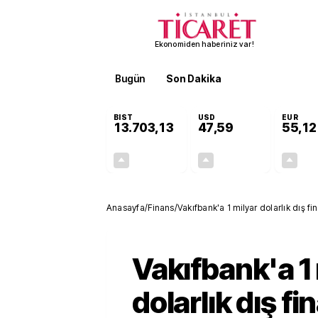
Ekonomiden haberiniz var!
Bugün
Son Dakika
Finans
EKST
BIST
USD
EUR
13.703,13
47,59
55,12
+0,11%
+0,04%
15,20
0,02
Anasayfa
/
Finans
/
Vakıfbank'a 1 milyar dolarlık dış f
Vakıfbank'a 1
dolarlık dış 