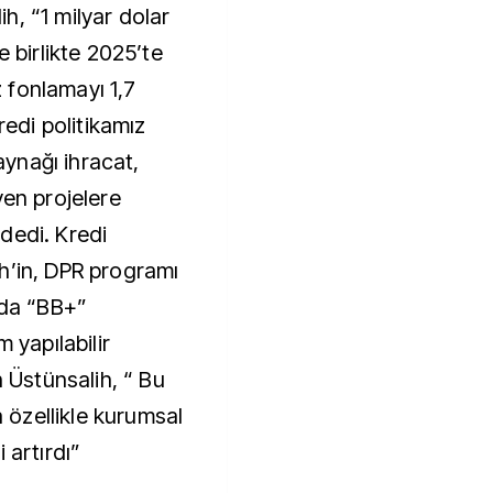
h, “1 milyar dolar
e birlikte 2025’te
 fonlamayı 1,7
redi politikamız
ynağı ihracat,
yen projelere
dedi. Kredi
h’in, DPR programı
nda “BB+”
 yapılabilir
n Üstünsalih, “ Bu
özellikle kurumsal
i artırdı”