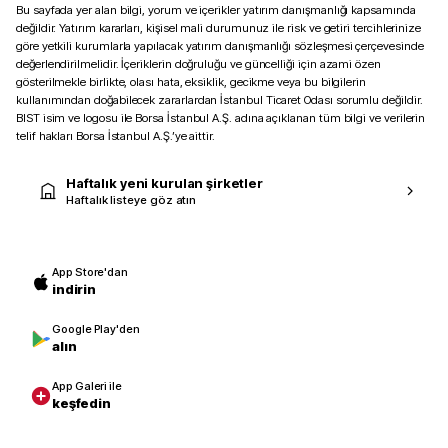
Bu sayfada yer alan bilgi, yorum ve içerikler yatırım danışmanlığı kapsamında
değildir. Yatırım kararları, kişisel mali durumunuz ile risk ve getiri tercihlerinize
göre yetkili kurumlarla yapılacak yatırım danışmanlığı sözleşmesi çerçevesinde
değerlendirilmelidir. İçeriklerin doğruluğu ve güncelliği için azami özen
gösterilmekle birlikte, olası hata, eksiklik, gecikme veya bu bilgilerin
kullanımından doğabilecek zararlardan İstanbul Ticaret Odası sorumlu değildir.
BIST isim ve logosu ile Borsa İstanbul A.Ş. adına açıklanan tüm bilgi ve verilerin
telif hakları Borsa İstanbul A.Ş.’ye aittir.
Haftalık yeni kurulan şirketler
Haftalık listeye göz atın
App Store'dan
indirin
Google Play'den
alın
App Galeri ile
keşfedin