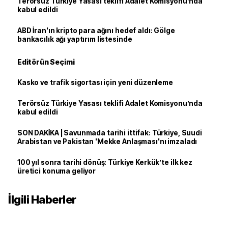
Terörsüz Türkiye Yasası teklifi Adalet Komisyonu’nda
kabul edildi
ABD İran'ın kripto para ağını hedef aldı: Gölge
bankacılık ağı yaptırım listesinde
Editörün Seçimi
Kasko ve trafik sigortası için yeni düzenleme
Terörsüz Türkiye Yasası teklifi Adalet Komisyonu’nda
kabul edildi
SON DAKİKA | Savunmada tarihi ittifak: Türkiye, Suudi
Arabistan ve Pakistan 'Mekke Anlaşması'nı imzaladı
100 yıl sonra tarihi dönüş: Türkiye Kerkük’te ilk kez
üretici konuma geliyor
İlgili Haberler