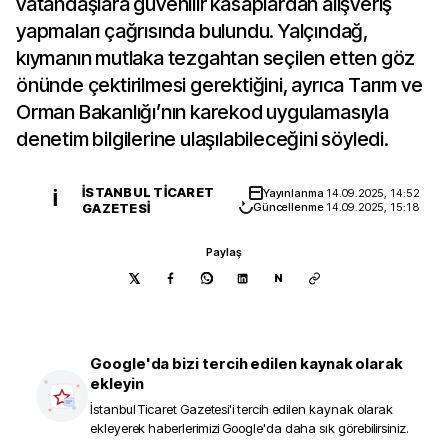
vatandaşlara güvenilir kasaplardan alışveriş
yapmaları çağrısında bulundu. Yalçındağ,
kıymanın mutlaka tezgahtan seçilen etten göz
önünde çektirilmesi gerektiğini, ayrıca Tarım ve
Orman Bakanlığı’nın karekod uygulamasıyla
denetim bilgilerine ulaşılabileceğini söyledi.
İSTANBUL TICARET
Yayınlanma
14.09.2025, 14:52
İ
GAZETESI
Güncellenme
14.09.2025, 15:18
Paylaş
N
Google'da bizi tercih edilen kaynak olarak
ekleyin
İstanbul Ticaret Gazetesi
'i tercih edilen kaynak olarak
ekleyerek haberlerimizi Google'da daha sık görebilirsiniz.