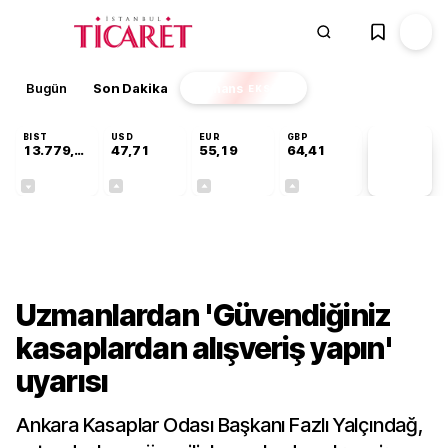
Bugün
Son Dakika
Finans
EKSTRA
BIST
USD
EUR
GBP
13.779,39
47,71
55,19
64,41
PİYASA
VERİLERİ
-0,14%
+0,18%
+0,32%
+0,38%
Gündem
Uzmanlardan 'Güvendiğiniz
kasaplardan alışveriş yapın'
uyarısı
Ankara Kasaplar Odası Başkanı Fazlı Yalçındağ,