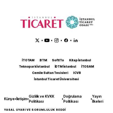
•
•
•
•
İTOTAM
BTM
SoftITo
Kitap İstanbul
Teknopark İstanbul
İDTM İstanbul
İTOSAM
Cemile Sultan Tesisleri
ICVB
İstanbul Ticaret Üniversitesi
Gizlilik ve KVKK
Doğrulama
Yayın
Künye
•
İletişim
•
•
•
Politikası
Politikası
İlkeleri
YASAL UYARI VE SORUMLULUK REDDİ