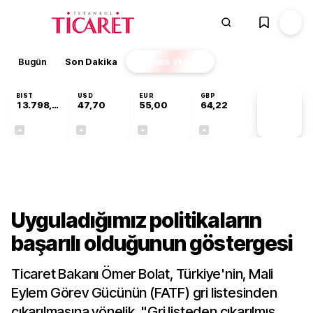
Bugün
Son Dakika
Finans
EKSTRA
BIST
USD
EUR
GBP
13.798,82
47,70
55,00
64,22
PİYASA
VERİLERİ
+0,70%
+0,16%
-0,03%
+0,07%
Gündem
Uyguladığımız politikaların
başarılı olduğunun göstergesi
Ticaret Bakanı Ömer Bolat, Türkiye'nin, Mali
Eylem Görev Gücünün (FATF) gri listesinden
çıkarılmasına yönelik, "Gri listeden çıkarılmış