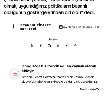
olmak, uyguladığımız politikaların başarılı
olduğunun göstergelerinden biri oldu" dedi.
İSTANBUL TICARET
İ
Yayınlanma
28.06.2024, 14:06
GAZETESI
Paylaş
N
Google'da bizi tercih edilen kaynak olarak
ekleyin
İstanbul Ticaret Gazetesi
'i tercih edilen kaynak olarak
ekleyerek haberlerimizi Google'da daha sık görebilirsiniz.
Kaynak ekle
Nasıl çalışır?
›