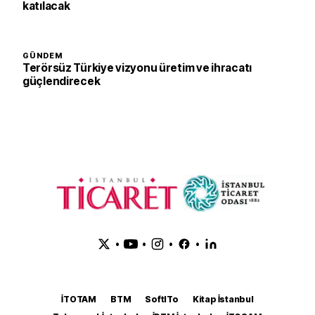
katılacak
GÜNDEM
Terörsüz Türkiye vizyonu üretim ve ihracatı
güçlendirecek
•
•
•
•
İTOTAM
BTM
SoftITo
Kitap İstanbul