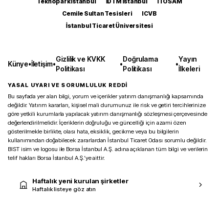
Teknopark İstanbul
İDTM İstanbul
İTOSAM
Cemile Sultan Tesisleri
ICVB
İstanbul Ticaret Üniversitesi
Gizlilik ve KVKK
Doğrulama
Yayın
Künye
•
İletişim
•
•
•
Politikası
Politikası
İlkeleri
YASAL UYARI VE SORUMLULUK REDDİ
Bu sayfada yer alan bilgi, yorum ve içerikler yatırım danışmanlığı kapsamında
değildir. Yatırım kararları, kişisel mali durumunuz ile risk ve getiri tercihlerinize
göre yetkili kurumlarla yapılacak yatırım danışmanlığı sözleşmesi çerçevesinde
değerlendirilmelidir. İçeriklerin doğruluğu ve güncelliği için azami özen
gösterilmekle birlikte, olası hata, eksiklik, gecikme veya bu bilgilerin
kullanımından doğabilecek zararlardan İstanbul Ticaret Odası sorumlu değildir.
BIST isim ve logosu ile Borsa İstanbul A.Ş. adına açıklanan tüm bilgi ve verilerin
telif hakları Borsa İstanbul A.Ş.’ye aittir.
Haftalık yeni kurulan şirketler
Haftalık listeye göz atın