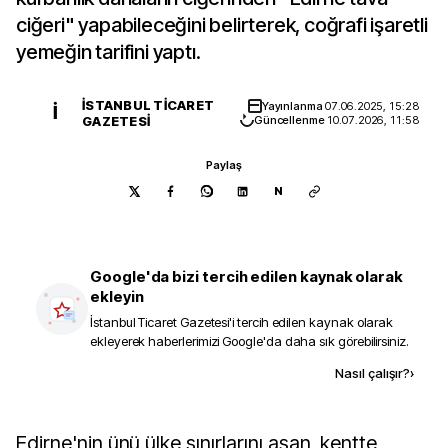
ciğeri" yapabileceğini belirterek, coğrafi işaretli
yemeğin tarifini yaptı.
İSTANBUL TICARET
Yayınlanma
07.06.2025, 15:28
İ
GAZETESI
Güncellenme
10.07.2026, 11:58
Paylaş
N
Google'da bizi tercih edilen kaynak olarak
ekleyin
İstanbul Ticaret Gazetesi
'i tercih edilen kaynak olarak
ekleyerek haberlerimizi Google'da daha sık görebilirsiniz.
Kaynak ekle
Nasıl çalışır?
›
Edirne'nin ünü ülke sınırlarını aşan, kentte