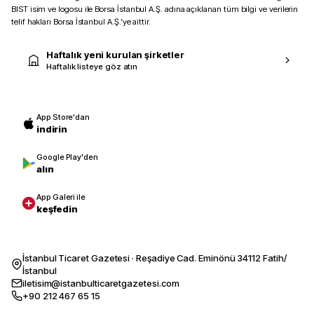
BIST isim ve logosu ile Borsa İstanbul A.Ş. adına açıklanan tüm bilgi ve verilerin
telif hakları Borsa İstanbul A.Ş.’ye aittir.
Haftalık yeni kurulan şirketler
Haftalık listeye göz atın
App Store'dan
indirin
Google Play'den
alın
App Galeri ile
keşfedin
İstanbul Ticaret Gazetesi · Reşadiye Cad. Eminönü 34112 Fatih/
İstanbul
iletisim@istanbulticaretgazetesi.com
+90 212 467 65 15