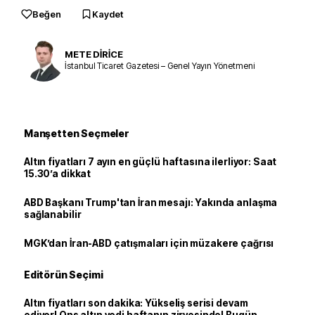
Beğen
Kaydet
METE DİRİCE
İstanbul Ticaret Gazetesi – Genel Yayın Yönetmeni
Manşetten Seçmeler
Altın fiyatları 7 ayın en güçlü haftasına ilerliyor: Saat
15.30’a dikkat
ABD Başkanı Trump'tan İran mesajı: Yakında anlaşma
sağlanabilir
MGK’dan İran-ABD çatışmaları için müzakere çağrısı
Editörün Seçimi
Altın fiyatları son dakika: Yükseliş serisi devam
ediyor! Ons altın yedi haftanın zirvesinde! Bugün