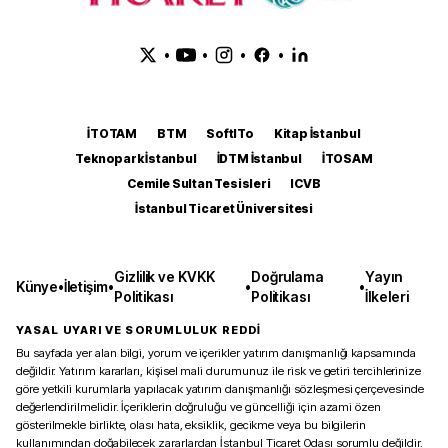
•
•
•
•
İTOTAM
BTM
SoftITo
Kitap İstanbul
Teknopark İstanbul
İDTM İstanbul
İTOSAM
Cemile Sultan Tesisleri
ICVB
İstanbul Ticaret Üniversitesi
Gizlilik ve KVKK
Doğrulama
Yayın
Künye
•
İletişim
•
•
•
Politikası
Politikası
İlkeleri
YASAL UYARI VE SORUMLULUK REDDİ
Bu sayfada yer alan bilgi, yorum ve içerikler yatırım danışmanlığı kapsamında
değildir. Yatırım kararları, kişisel mali durumunuz ile risk ve getiri tercihlerinize
göre yetkili kurumlarla yapılacak yatırım danışmanlığı sözleşmesi çerçevesinde
değerlendirilmelidir. İçeriklerin doğruluğu ve güncelliği için azami özen
gösterilmekle birlikte, olası hata, eksiklik, gecikme veya bu bilgilerin
kullanımından doğabilecek zararlardan İstanbul Ticaret Odası sorumlu değildir.