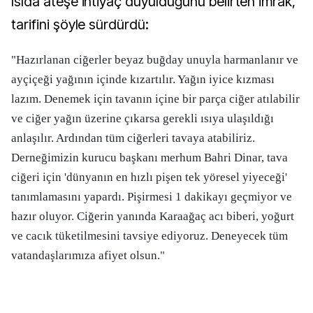
ısıda ateşe ihtiyaç duyulduğunu belirten İmrak,
tarifini şöyle sürdürdü:
"Hazırlanan ciğerler beyaz buğday unuyla harmanlanır ve
ayçiçeği yağının içinde kızartılır. Yağın iyice kızması
lazım. Denemek için tavanın içine bir parça ciğer atılabilir
ve ciğer yağın üzerine çıkarsa gerekli ısıya ulaşıldığı
anlaşılır. Ardından tüm ciğerleri tavaya atabiliriz.
Derneğimizin kurucu başkanı merhum Bahri Dinar, tava
ciğeri için 'dünyanın en hızlı pişen tek yöresel yiyeceği'
tanımlamasını yapardı. Pişirmesi 1 dakikayı geçmiyor ve
hazır oluyor. Ciğerin yanında Karaağaç acı biberi, yoğurt
ve cacık tüketilmesini tavsiye ediyoruz. Deneyecek tüm
vatandaşlarımıza afiyet olsun."