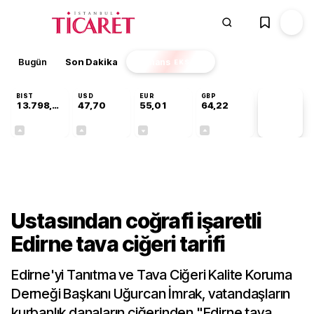
Bugün
Son Dakika
Finans
EKSTRA
BIST
USD
EUR
GBP
13.798,82
47,70
55,01
64,22
PİYASA
VERİLERİ
+0,70%
+0,17%
-0,01%
+0,08%
Bilgi Rehberi
Ustasından coğrafi işaretli
Edirne tava ciğeri tarifi
Edirne'yi Tanıtma ve Tava Ciğeri Kalite Koruma
Derneği Başkanı Uğurcan İmrak, vatandaşların
kurbanlık danaların ciğerinden "Edirne tava