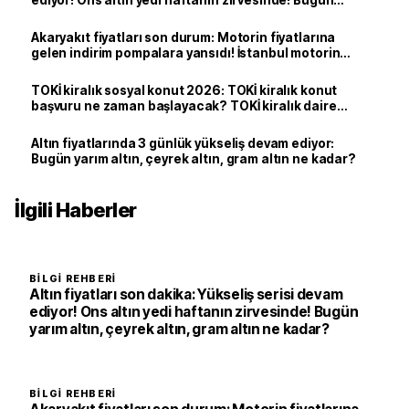
yarım altın, çeyrek altın, gram altın ne kadar?
Akaryakıt fiyatları son durum: Motorin fiyatlarına
gelen indirim pompalara yansıdı! İstanbul motorin
litre fiyatı ne kadar oldu?
TOKİ kiralık sosyal konut 2026: TOKİ kiralık konut
başvuru ne zaman başlayacak? TOKİ kiralık daire
İstanbul başvuru sonuçları açıklandı mı?
Altın fiyatlarında 3 günlük yükseliş devam ediyor:
Bugün yarım altın, çeyrek altın, gram altın ne kadar?
İlgili Haberler
BILGI REHBERI
Altın fiyatları son dakika: Yükseliş serisi devam
ediyor! Ons altın yedi haftanın zirvesinde! Bugün
yarım altın, çeyrek altın, gram altın ne kadar?
BILGI REHBERI