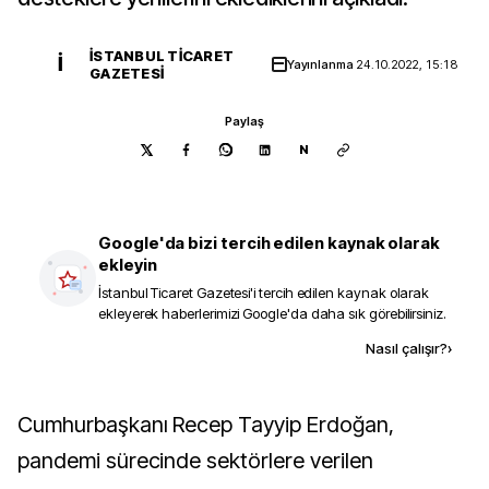
İSTANBUL TICARET
İ
Yayınlanma
24.10.2022, 15:18
GAZETESI
Paylaş
N
Google'da bizi tercih edilen kaynak olarak
ekleyin
İstanbul Ticaret Gazetesi
'i tercih edilen kaynak olarak
ekleyerek haberlerimizi Google'da daha sık görebilirsiniz.
Kaynak ekle
Nasıl çalışır?
›
Cumhurbaşkanı Recep Tayyip Erdoğan,
pandemi sürecinde sektörlere verilen