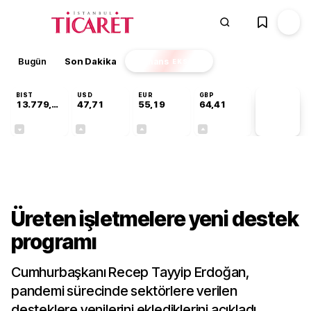
Bugün
Son Dakika
Finans
EKSTRA
BIST
USD
EUR
GBP
13.779,39
47,71
55,19
64,41
PİYASA
VERİLERİ
-0,14%
+0,18%
+0,32%
+0,38%
Gündem
Üreten işletmelere yeni destek
programı
Cumhurbaşkanı Recep Tayyip Erdoğan,
pandemi sürecinde sektörlere verilen
desteklere yenilerini eklediklerini açıkladı.