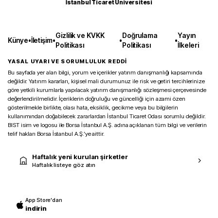
İstanbul Ticaret Üniversitesi
Gizlilik ve KVKK
Doğrulama
Yayın
Künye
•
İletişim
•
•
•
Politikası
Politikası
İlkeleri
YASAL UYARI VE SORUMLULUK REDDİ
Bu sayfada yer alan bilgi, yorum ve içerikler yatırım danışmanlığı kapsamında
değildir. Yatırım kararları, kişisel mali durumunuz ile risk ve getiri tercihlerinize
göre yetkili kurumlarla yapılacak yatırım danışmanlığı sözleşmesi çerçevesinde
değerlendirilmelidir. İçeriklerin doğruluğu ve güncelliği için azami özen
gösterilmekle birlikte, olası hata, eksiklik, gecikme veya bu bilgilerin
kullanımından doğabilecek zararlardan İstanbul Ticaret Odası sorumlu değildir.
BIST isim ve logosu ile Borsa İstanbul A.Ş. adına açıklanan tüm bilgi ve verilerin
telif hakları Borsa İstanbul A.Ş.’ye aittir.
Haftalık yeni kurulan şirketler
Haftalık listeye göz atın
App Store'dan
indirin