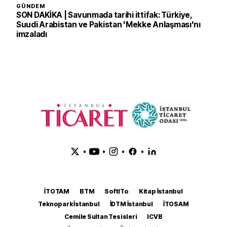
GÜNDEM
SON DAKİKA | Savunmada tarihi ittifak: Türkiye,
Suudi Arabistan ve Pakistan 'Mekke Anlaşması'nı
imzaladı
•
•
•
•
İTOTAM
BTM
SoftITo
Kitap İstanbul
Teknopark İstanbul
İDTM İstanbul
İTOSAM
Cemile Sultan Tesisleri
ICVB