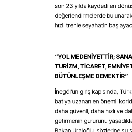
son 23 yılda kaydedilen dönüşü
değerlendirmelerde bulunarak
hızlı trenle seyahatin başlayac
“YOL MEDENİYETTİR; SANAY
TURİZM, TİCARET, EMNİYET
BÜTÜNLEŞME DEMEKTİR”
İnegöl’ün giriş kapısında, Tür
batıya uzanan en önemli korido
daha güvenli, daha hızlı ve da
getirmenin gururunu yaşadıkl
Bakan Uraloğlu, sözlerine şu ş