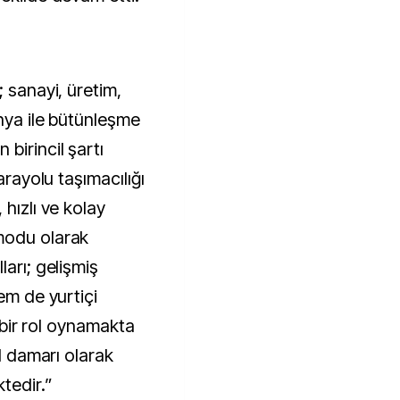
; sanayi, üretim,
nya ile bütünleşme
birincil şartı
arayolu taşımacılığı
hızlı ve kolay
modu olarak
ları; gelişmiş
em de yurtiçi
t bir rol oynamakta
al damarı olarak
ktedir.”