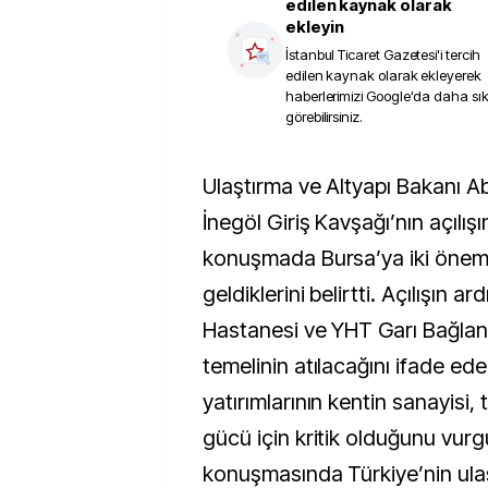
edilen kaynak olarak
ekleyin
İstanbul Ticaret Gazetesi
'i tercih
edilen kaynak olarak ekleyerek
haberlerimizi Google'da daha sı
görebilirsiniz.
Ulaştırma ve Altyapı Bakanı Abdulkadir Uraloğlu,
İnegöl Giriş Kavşağı’nın açılış
konuşmada Bursa’ya iki öneml
geldiklerini belirtti. Açılışın 
Hastanesi ve YHT Garı Bağlantı
temelinin atılacağını ifade ed
yatırımlarının kentin sanayisi, 
gücü için kritik olduğunu vurg
konuşmasında Türkiye’nin ula