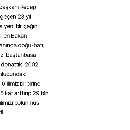
rbaşkanı Recep
 geçen 23 yıl
a yeni bir çağın
etiren Bakan
yanında doğu-batı,
zi baştanbaşa
a donattık. 2002
unluğundaki
 ilimiz birbirine
5 kat arttırıp 29 bin
ilimizi bölünmüş
i.