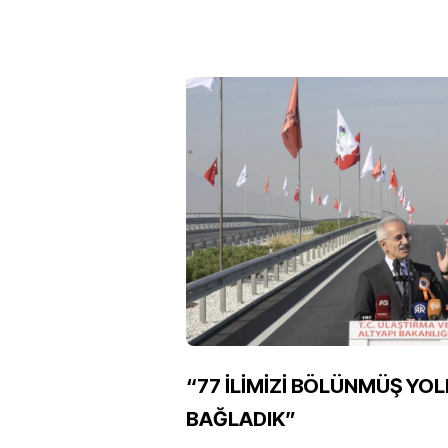
“77 İLİMİZİ BÖLÜNMÜŞ YOL
BAĞLADIK”