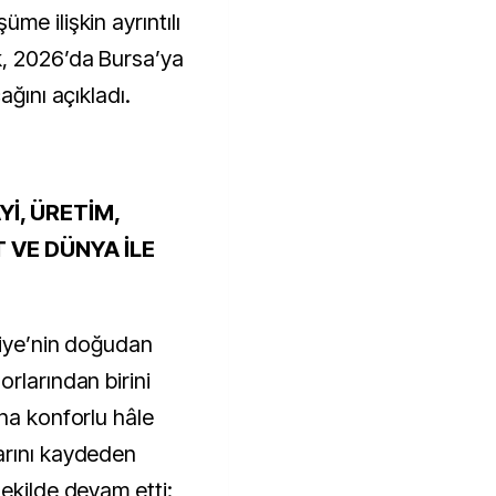
me ilişkin ayrıntılı
, 2026’da Bursa’ya
ağını açıkladı.
İ, ÜRETİM,
 VE DÜNYA İLE
kiye’nin doğudan
rlarından birini
ha konforlu hâle
arını kaydeden
ekilde devam etti: