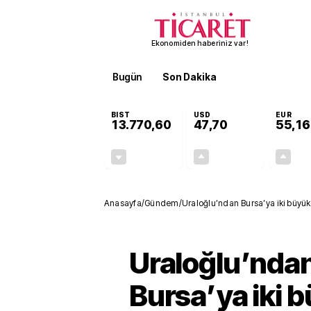
Ekonomiden haberiniz var!
Bugün
Son Dakika
Finans
EKST
BIST
USD
EUR
13.770,60
47,70
55,16
-0,20%
+0,17%
-28,22
0,08
Anasayfa
/
Gündem
/
Uraloğlu’ndan Bursa’ya iki büy
Uraloğlu’nda
Bursa’ya iki 