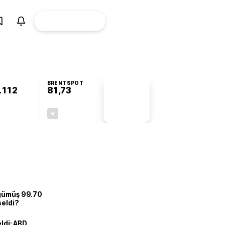
ÜYE
CANLI BORSA
Girişi
BRENTSPOT
.112
81,73
PİYASA
VERİLERİ
+0,44%
-1,27%
+0,00
-1,05
 gümüş 99.70
seldi?
eldi: ABD