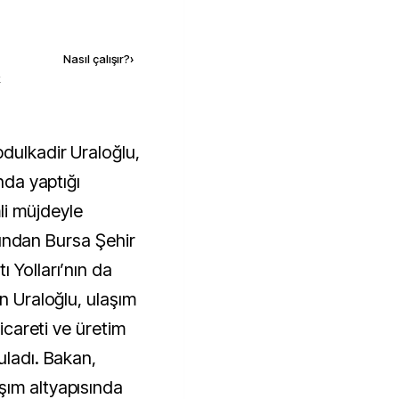
Kaynak ekle
Nasıl çalışır?
›
k
ında yaptığı
i müjdeyle
ardından Bursa Şehir
 Yolları’nın da
en Uraloğlu, ulaşım
ticareti ve üretim
uladı. Bakan,
şım altyapısında