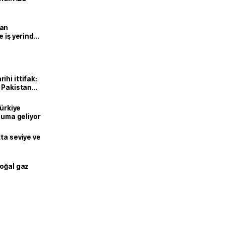
man
e iş yerinde
hi ittifak:
e Pakistan
dı
Türkiye
onuma geliyor
ta seviye ve
doğal gaz