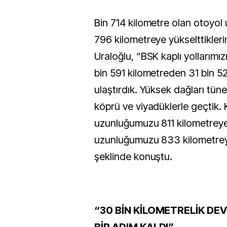
Bin 714 kilometre olan otoyol
796 kilometreye yükselttikler
Uraloğlu, “BSK kaplı yollarımı
bin 591 kilometreden 31 bin 5
ulaştırdık. Yüksek dağları tünel
köprü ve viyadüklerle geçtik.
uzunluğumuzu 811 kilometreye
uzunluğumuzu 833 kilometreye
şeklinde konuştu.
“30 BİN KİLOMETRELİK DEV
BİR ADIM KALDI”