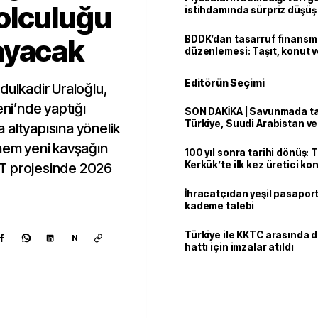
olculuğu
istihdamında sürpriz düşüş
ayacak
BDDK’dan tasarruf finans
düzenlemesi: Taşıt, konut v
limitler değişti
Editörün Seçimi
dulkadir Uraloğlu,
eni’nde yaptığı
SON DAKİKA | Savunmada tari
Türkiye, Suudi Arabistan v
 altyapısına yönelik
'Mekke Anlaşması'nı imzala
 hem yeni kavşağın
100 yıl sonra tarihi dönüş: 
Kerkük’te ilk kez üretici k
T projesinde 2026
İhracatçıdan yeşil pasaport
kademe talebi
Türkiye ile KKTC arasında 
N
hattı için imzalar atıldı