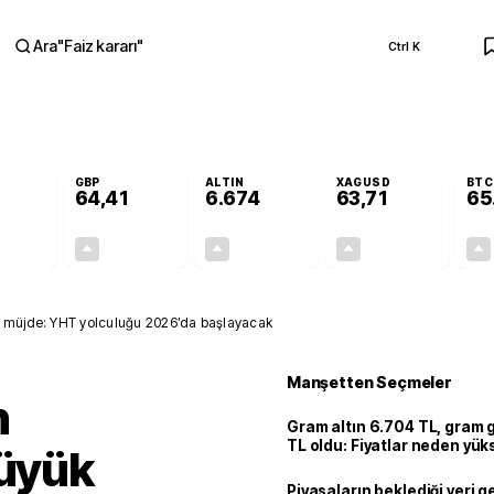
Ara
"
Faiz kararı
"
Ctrl K
RA
GBP
ALTIN
XAGUSD
BTC
64,41
6.674
63,71
65
+0,27%
+0,38%
+2,79%
+3,59%
0,15
0,24
181,30
2,21
ük müjde: YHT yolculuğu 2026’da başlayacak
Manşetten Seçmeler
n
Gram altın 6.704 TL, gram
TL oldu: Fiyatlar neden yük
büyük
Piyasaların beklediği veri g