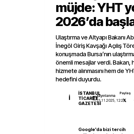
müjde: YHT y
2026’da başl
Ulaştırma ve Altyapı Bakanı Ab
İnegöl Giriş Kavşağı Açılış Tör
konuşmada Bursa’nın ulaştırma
önemli mesajlar verdi. Bakan,
hizmete alınmasını hem de YH
hedefini duyurdu.
İSTANBUL
Paylaş
Yayınlanma
İ
TICARET
21.11.2025, 12:24
GAZETESI
Google'da bizi tercih