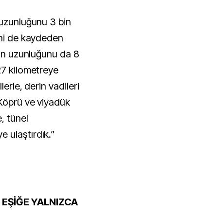
 uzunluğunu 3 bin
ini de kaydeden
zın uzunluğunu da 8
27 kilometreye
lerle, derin vadileri
 Köprü ve viyadük
, tünel
 ulaştırdık.”
 EŞİĞE YALNIZCA