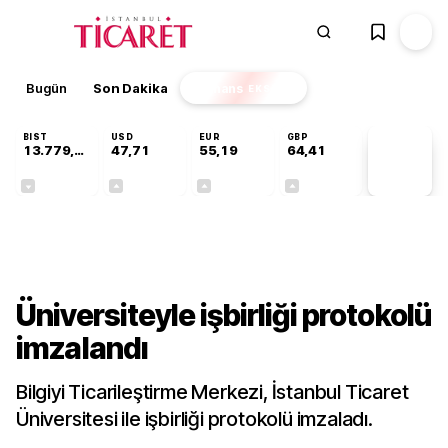
Bugün
Son Dakika
Finans
EKSTRA
BIST
USD
EUR
GBP
13.779,39
47,71
55,19
64,41
PİYASA
VERİLERİ
-0,14%
+0,18%
+0,32%
+0,38%
Sektörel
Üniversiteyle işbirliği protokolü
imzalandı
Bilgiyi Ticarileştirme Merkezi, İstanbul Ticaret
Üniversitesi ile işbirliği protokolü imzaladı.