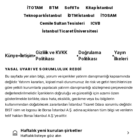
İTOTAM
BTM
SoftITo
Kitap İstanbul
Teknopark İstanbul
İDTM İstanbul
İTOSAM
Cemile Sultan Tesisleri
ICVB
İstanbul Ticaret Üniversitesi
Gizlilik ve KVKK
Doğrulama
Yayın
Künye
•
İletişim
•
•
•
Politikası
Politikası
İlkeleri
YASAL UYARI VE SORUMLULUK REDDİ
Bu sayfada yer alan bilgi, yorum ve içerikler yatırım danışmanlığı kapsamında
değildir. Yatırım kararları, kişisel mali durumunuz ile risk ve getiri tercihlerinize
göre yetkili kurumlarla yapılacak yatırım danışmanlığı sözleşmesi çerçevesinde
değerlendirilmelidir. İçeriklerin doğruluğu ve güncelliği için azami özen
gösterilmekle birlikte, olası hata, eksiklik, gecikme veya bu bilgilerin
kullanımından doğabilecek zararlardan İstanbul Ticaret Odası sorumlu değildir.
BIST isim ve logosu ile Borsa İstanbul A.Ş. adına açıklanan tüm bilgi ve verilerin
telif hakları Borsa İstanbul A.Ş.’ye aittir.
Haftalık yeni kurulan şirketler
Haftalık listeye göz atın