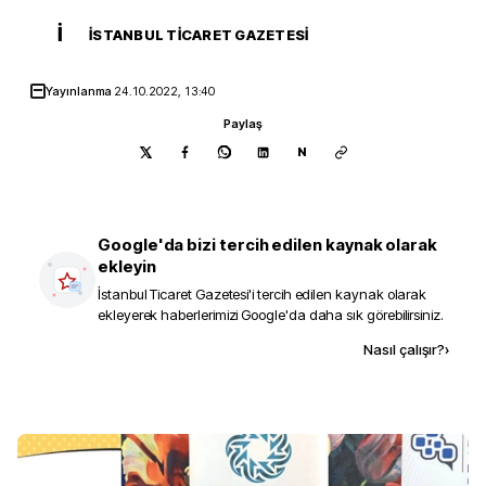
İ
İSTANBUL TICARET GAZETESI
Yayınlanma
24.10.2022, 13:40
Paylaş
N
Google'da bizi tercih edilen kaynak olarak
ekleyin
İstanbul Ticaret Gazetesi
'i tercih edilen kaynak olarak
ekleyerek haberlerimizi Google'da daha sık görebilirsiniz.
Kaynak ekle
Nasıl çalışır?
›