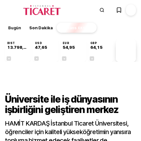
Bugün
Son Dakika
Finans
EKSTRA
BIST
USD
EUR
GBP
13.798,82
47,65
54,95
64,15
PİYASA
VERİLERİ
+0,70%
+0,05%
-0,12%
-0,04%
Gündem
Üniversite ile iş dünyasının
işbirliğini geliştiren merkez
HAMİT KARDAŞ İstanbul Ticaret Üniversitesi,
öğrenciler için kaliteli yükseköğretimin yanısıra
topluma hizmet edecek faaliyetler de