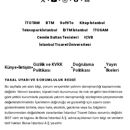
İTOTAM
BTM
SoftITo
Kitap İstanbul
Teknopark İstanbul
İDTM İstanbul
İTOSAM
Cemile Sultan Tesisleri
ICVB
İstanbul Ticaret Üniversitesi
Gizlilik ve KVKK
Doğrulama
Yayın
Künye
•
İletişim
•
•
•
Politikası
Politikası
İlkeleri
YASAL UYARI VE SORUMLULUK REDDİ
Bu sayfada yer alan bilgi, yorum ve içerikler yatırım danışmanlığı kapsamında
değildir. Yatırım kararları, kişisel mali durumunuz ile risk ve getiri tercihlerinize
göre yetkili kurumlarla yapılacak yatırım danışmanlığı sözleşmesi çerçevesinde
değerlendirilmelidir. İçeriklerin doğruluğu ve güncelliği için azami özen
gösterilmekle birlikte, olası hata, eksiklik, gecikme veya bu bilgilerin
kullanımından doğabilecek zararlardan İstanbul Ticaret Odası sorumlu değildir.
BIST isim ve logosu ile Borsa İstanbul A.Ş. adına açıklanan tüm bilgi ve verilerin
telif hakları Borsa İstanbul A.Ş.’ye aittir.