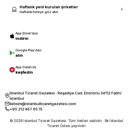
Haftalık yeni kurulan şirketler
Haftalık listeye göz atın
App Store'dan
indirin
Google Play'den
alın
App Galeri ile
keşfedin
İstanbul Ticaret Gazetesi · Reşadiye Cad. Eminönü 34112 Fatih/
İstanbul
iletisim@istanbulticaretgazetesi.com
+90 212 467 65 15
© 2026 İstanbul Ticaret Gazetesi · Tüm hakları saklıdır · Bir İstanbul
Ticaret Odası yayınıdır