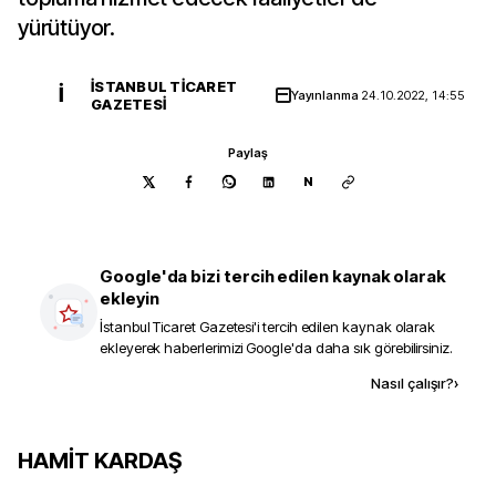
yürütüyor.
İSTANBUL TICARET
İ
Yayınlanma
24.10.2022, 14:55
GAZETESI
Paylaş
N
Google'da bizi tercih edilen kaynak olarak
ekleyin
İstanbul Ticaret Gazetesi
'i tercih edilen kaynak olarak
ekleyerek haberlerimizi Google'da daha sık görebilirsiniz.
Kaynak ekle
Nasıl çalışır?
›
HAMİT KARDAŞ