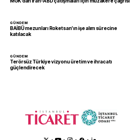
MGK’dan İran-ABD çatışmaları için müzakere çağrısı
GÜNDEM
BAİBÜ mezunları Roketsan’ın işe alım sürecine
katılacak
GÜNDEM
Terörsüz Türkiye vizyonu üretim ve ihracatı
güçlendirecek
•
•
•
•