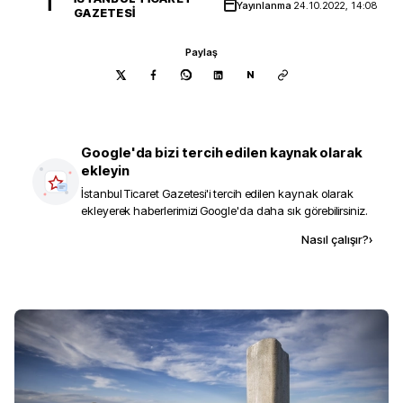
İ
Yayınlanma
24.10.2022, 14:08
GAZETESI
Paylaş
N
Google'da bizi tercih edilen kaynak olarak
ekleyin
İstanbul Ticaret Gazetesi
'i tercih edilen kaynak olarak
ekleyerek haberlerimizi Google'da daha sık görebilirsiniz.
Kaynak ekle
Nasıl çalışır?
›