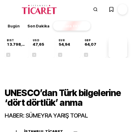
Bugün
Son Dakika
Finans
EKSTRA
BIST
USD
EUR
GBP
13.798,82
47,65
54,94
64,07
PİYASA
VERİLERİ
+0,70%
+0,04%
-0,13%
-0,16%
Gündem
UNESCO’dan Türk bilgelerine
‘dört dörtlük’ anma
HABER: SÜMEYRA YARIŞ TOPAL
İSTANBUL TICARET