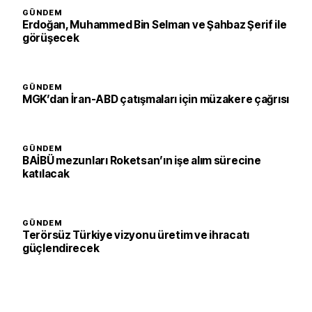
GÜNDEM
Erdoğan, Muhammed Bin Selman ve Şahbaz Şerif ile
görüşecek
GÜNDEM
MGK’dan İran-ABD çatışmaları için müzakere çağrısı
GÜNDEM
BAİBÜ mezunları Roketsan’ın işe alım sürecine
katılacak
GÜNDEM
Terörsüz Türkiye vizyonu üretim ve ihracatı
güçlendirecek