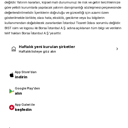
değildir. Yatırım kararları, kişisel mali durumunuz ile risk ve getiri tercihlerinize
göre yetkili kurumlarla yapılacak yatırım danışmanlığı sözleşmesi çerçevesinde
değerlendirilmelidir. İçeriklerin doğruluğu ve güncelliği için azami özen
gösterilmekle birlikte, olası hata, eksiklik, gecikme veya bu bilgilerin
kullanımından doğabilecek zararlardan İstanbul Ticaret Odası sorumlu değildir.
BIST isim ve logosu ile Borsa İstanbul A.Ş. adına açıklanan tüm bilgi ve verilerin
telif hakları Borsa İstanbul A.Ş.’ye aittir.
Haftalık yeni kurulan şirketler
Haftalık listeye göz atın
App Store'dan
indirin
Google Play'den
alın
App Galeri ile
keşfedin