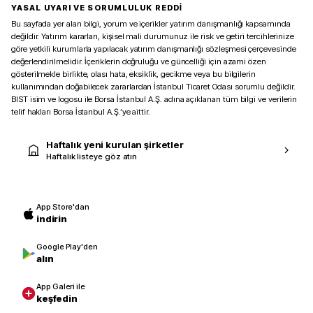
YASAL UYARI VE SORUMLULUK REDDİ
Bu sayfada yer alan bilgi, yorum ve içerikler yatırım danışmanlığı kapsamında
değildir. Yatırım kararları, kişisel mali durumunuz ile risk ve getiri tercihlerinize
göre yetkili kurumlarla yapılacak yatırım danışmanlığı sözleşmesi çerçevesinde
değerlendirilmelidir. İçeriklerin doğruluğu ve güncelliği için azami özen
gösterilmekle birlikte, olası hata, eksiklik, gecikme veya bu bilgilerin
kullanımından doğabilecek zararlardan İstanbul Ticaret Odası sorumlu değildir.
BIST isim ve logosu ile Borsa İstanbul A.Ş. adına açıklanan tüm bilgi ve verilerin
telif hakları Borsa İstanbul A.Ş.’ye aittir.
Haftalık yeni kurulan şirketler
Haftalık listeye göz atın
App Store'dan
indirin
Google Play'den
alın
App Galeri ile
keşfedin