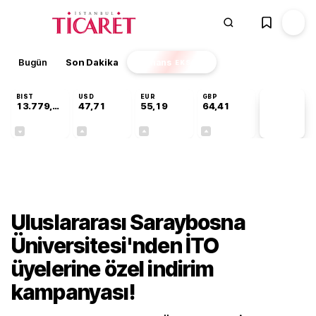
Bugün
Son Dakika
Finans
EKSTRA
BIST
USD
EUR
GBP
13.779,39
47,71
55,19
64,41
PİYASA
VERİLERİ
-0,14%
+0,18%
+0,32%
+0,38%
Gündem
Uluslararası Saraybosna
Üniversitesi'nden İTO
üyelerine özel indirim
kampanyası!