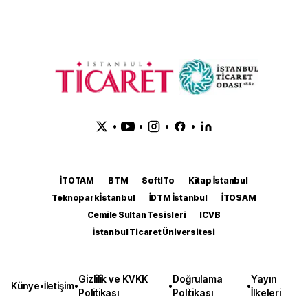
•
•
•
•
İTOTAM
BTM
SoftITo
Kitap İstanbul
Teknopark İstanbul
İDTM İstanbul
İTOSAM
Cemile Sultan Tesisleri
ICVB
İstanbul Ticaret Üniversitesi
Gizlilik ve KVKK
Doğrulama
Yayın
Künye
•
İletişim
•
•
•
Politikası
Politikası
İlkeleri