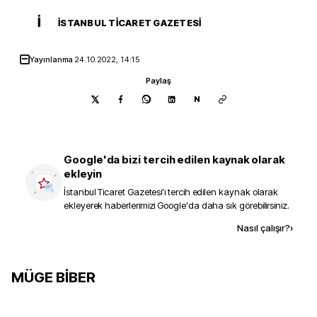
İ
İSTANBUL TICARET GAZETESI
Yayınlanma
24.10.2022, 14:15
Paylaş
N
Google'da bizi tercih edilen kaynak olarak
ekleyin
İstanbul Ticaret Gazetesi
'i tercih edilen kaynak olarak
ekleyerek haberlerimizi Google'da daha sık görebilirsiniz.
Kaynak ekle
Nasıl çalışır?
›
MÜGE BİBER