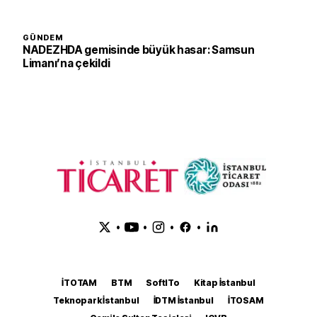
GÜNDEM
NADEZHDA gemisinde büyük hasar: Samsun
Limanı’na çekildi
•
•
•
•
İTOTAM
BTM
SoftITo
Kitap İstanbul
Teknopark İstanbul
İDTM İstanbul
İTOSAM