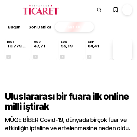
Bugün
Son Dakika
Finans
EKSTRA
BIST
USD
EUR
GBP
13.779,39
47,71
55,19
64,41
PİYASA
VERİLERİ
-0,14%
+0,18%
+0,32%
+0,38%
Gündem
Uluslararası bir fuara ilk online
milli iştirak
MÜGE BİBER Covid-19, dünyada birçok fuar ve
etkinliğin iptaline ve ertelenmesine neden oldu.