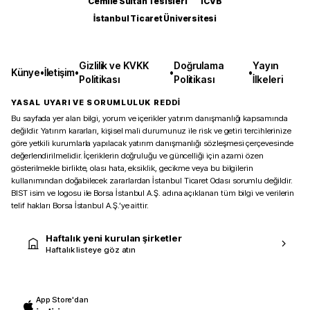
Cemile Sultan Tesisleri
ICVB
İstanbul Ticaret Üniversitesi
Gizlilik ve KVKK
Doğrulama
Yayın
Künye
•
İletişim
•
•
•
Politikası
Politikası
İlkeleri
YASAL UYARI VE SORUMLULUK REDDİ
Bu sayfada yer alan bilgi, yorum ve içerikler yatırım danışmanlığı kapsamında
değildir. Yatırım kararları, kişisel mali durumunuz ile risk ve getiri tercihlerinize
göre yetkili kurumlarla yapılacak yatırım danışmanlığı sözleşmesi çerçevesinde
değerlendirilmelidir. İçeriklerin doğruluğu ve güncelliği için azami özen
gösterilmekle birlikte, olası hata, eksiklik, gecikme veya bu bilgilerin
kullanımından doğabilecek zararlardan İstanbul Ticaret Odası sorumlu değildir.
BIST isim ve logosu ile Borsa İstanbul A.Ş. adına açıklanan tüm bilgi ve verilerin
telif hakları Borsa İstanbul A.Ş.’ye aittir.
Haftalık yeni kurulan şirketler
Haftalık listeye göz atın
App Store'dan