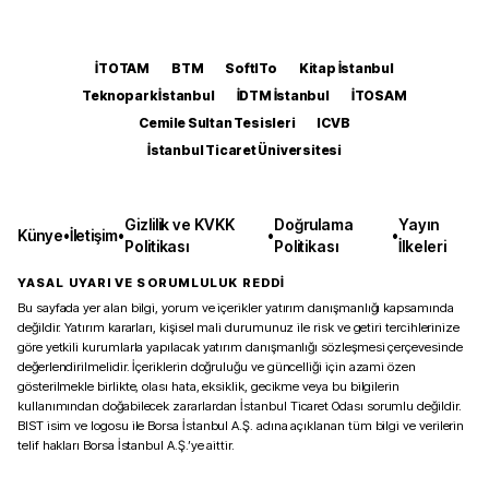
İTOTAM
BTM
SoftITo
Kitap İstanbul
Teknopark İstanbul
İDTM İstanbul
İTOSAM
Cemile Sultan Tesisleri
ICVB
İstanbul Ticaret Üniversitesi
Gizlilik ve KVKK
Doğrulama
Yayın
Künye
•
İletişim
•
•
•
Politikası
Politikası
İlkeleri
YASAL UYARI VE SORUMLULUK REDDİ
Bu sayfada yer alan bilgi, yorum ve içerikler yatırım danışmanlığı kapsamında
değildir. Yatırım kararları, kişisel mali durumunuz ile risk ve getiri tercihlerinize
göre yetkili kurumlarla yapılacak yatırım danışmanlığı sözleşmesi çerçevesinde
değerlendirilmelidir. İçeriklerin doğruluğu ve güncelliği için azami özen
gösterilmekle birlikte, olası hata, eksiklik, gecikme veya bu bilgilerin
kullanımından doğabilecek zararlardan İstanbul Ticaret Odası sorumlu değildir.
BIST isim ve logosu ile Borsa İstanbul A.Ş. adına açıklanan tüm bilgi ve verilerin
telif hakları Borsa İstanbul A.Ş.’ye aittir.