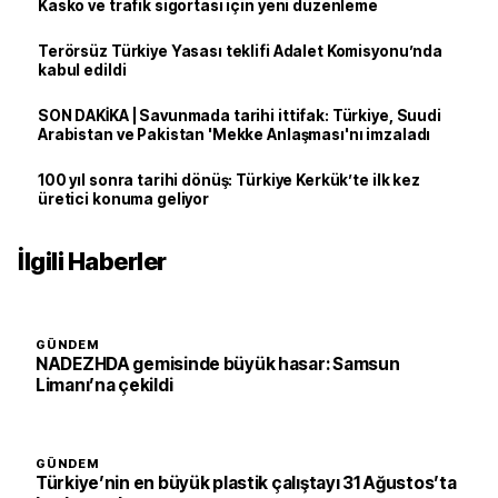
Kasko ve trafik sigortası için yeni düzenleme
Terörsüz Türkiye Yasası teklifi Adalet Komisyonu’nda
kabul edildi
SON DAKİKA | Savunmada tarihi ittifak: Türkiye, Suudi
Arabistan ve Pakistan 'Mekke Anlaşması'nı imzaladı
100 yıl sonra tarihi dönüş: Türkiye Kerkük’te ilk kez
üretici konuma geliyor
İlgili Haberler
GÜNDEM
NADEZHDA gemisinde büyük hasar: Samsun
Limanı’na çekildi
GÜNDEM
Türkiye’nin en büyük plastik çalıştayı 31 Ağustos’ta