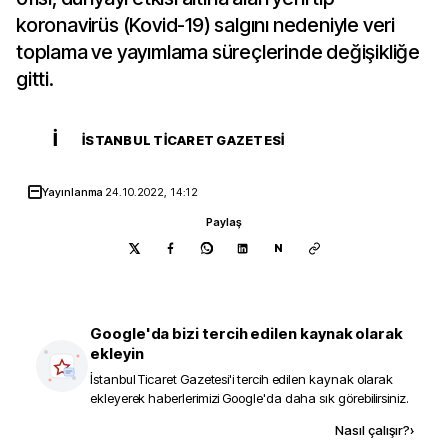
koronavirüs (Kovid-19) salgını nedeniyle veri
toplama ve yayımlama süreçlerinde değişikliğe
gitti.
İ
İSTANBUL TICARET GAZETESI
Yayınlanma
24.10.2022, 14:12
Paylaş
N
Google'da bizi tercih edilen kaynak olarak
ekleyin
İstanbul Ticaret Gazetesi
'i tercih edilen kaynak olarak
ekleyerek haberlerimizi Google'da daha sık görebilirsiniz.
Kaynak ekle
Nasıl çalışır?
›