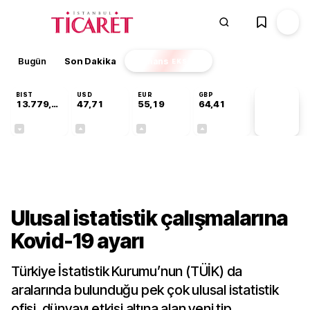
Bugün
Son Dakika
Finans
EKSTRA
BIST
USD
EUR
GBP
13.779,39
47,71
55,19
64,41
PİYASA
VERİLERİ
-0,14%
+0,18%
+0,32%
+0,38%
Gündem
Ulusal istatistik çalışmalarına
Kovid-19 ayarı
Türkiye İstatistik Kurumu’nun (TÜİK) da
aralarında bulunduğu pek çok ulusal istatistik
ofisi, dünyayı etkisi altına alan yeni tip