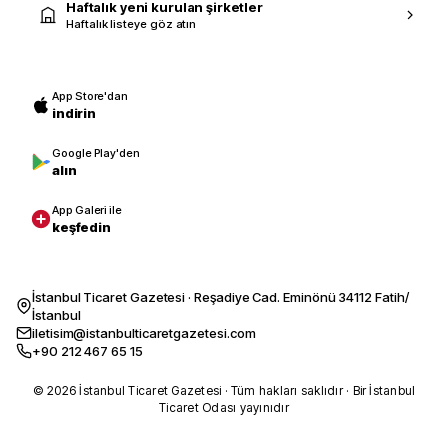
Haftalık yeni kurulan şirketler
Haftalık listeye göz atın
App Store'dan
indirin
Google Play'den
alın
App Galeri ile
keşfedin
İstanbul Ticaret Gazetesi · Reşadiye Cad. Eminönü 34112 Fatih/
İstanbul
iletisim@istanbulticaretgazetesi.com
+90 212 467 65 15
© 2026 İstanbul Ticaret Gazetesi · Tüm hakları saklıdır · Bir İstanbul
Ticaret Odası yayınıdır