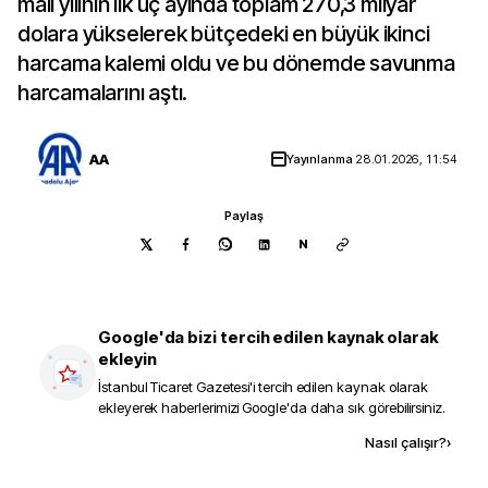
mali yılının ilk üç ayında toplam 270,3 milyar
dolara yükselerek bütçedeki en büyük ikinci
harcama kalemi oldu ve bu dönemde savunma
harcamalarını aştı.
AA
Yayınlanma
28.01.2026, 11:54
Paylaş
N
Google'da bizi tercih edilen kaynak olarak
ekleyin
İstanbul Ticaret Gazetesi
'i tercih edilen kaynak olarak
ekleyerek haberlerimizi Google'da daha sık görebilirsiniz.
Kaynak ekle
Nasıl çalışır?
›