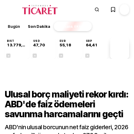
Bugün
Son Dakika
Finans
EKSTRA
BIST
USD
EUR
GBP
13.779,39
47,70
55,18
64,41
PİYASA
VERİLERİ
-0,14%
+0,15%
+0,30%
+0,37%
Dünya
Ulusal borç maliyeti rekor kırdı:
ABD'de faiz ödemeleri
savunma harcamalarını geçti
ABD'nin ulusal borcunun net faiz giderleri, 2026