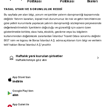
Politikası
Politikası
İlkeleri
YASAL UYARI VE SORUMLULUK REDDİ
Bu sayfada yer alan bilgi, yorum ve içerikler yatırım danışmanlığı kapsamında
değildir. Yatırım kararları, kişisel mali durumunuz ile risk ve getiri tercihlerinize
göre yetkili kurumlarla yapılacak yatırım danışmanlığı sözleşmesi çerçevesinde
değerlendirilmelidir. İçeriklerin doğruluğu ve güncelliği için azami özen
gösterilmekle birlikte, olası hata, eksiklik, gecikme veya bu bilgilerin
kullanımından doğabilecek zararlardan İstanbul Ticaret Odası sorumlu değildir.
BIST isim ve logosu ile Borsa İstanbul A.Ş. adına açıklanan tüm bilgi ve verilerin
telif hakları Borsa İstanbul A.Ş.’ye aittir.
Haftalık yeni kurulan şirketler
Haftalık listeye göz atın
App Store'dan
indirin
Google Play'den
alın
App Galeri ile