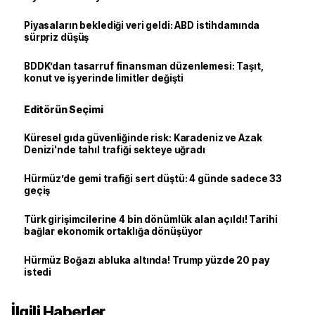
Piyasaların beklediği veri geldi: ABD istihdamında
sürpriz düşüş
BDDK’dan tasarruf finansman düzenlemesi: Taşıt,
konut ve iş yerinde limitler değişti
Editörün Seçimi
Küresel gıda güvenliğinde risk: Karadeniz ve Azak
Denizi'nde tahıl trafiği sekteye uğradı
Hürmüz’de gemi trafiği sert düştü: 4 günde sadece 33
geçiş
Türk girişimcilerine 4 bin dönümlük alan açıldı! Tarihi
bağlar ekonomik ortaklığa dönüşüyor
Hürmüz Boğazı abluka altında! Trump yüzde 20 pay
istedi
İlgili Haberler