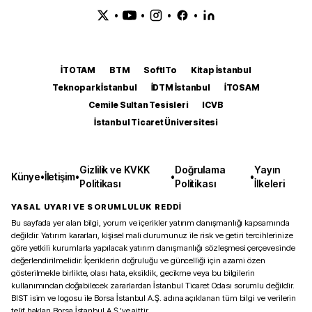
•
•
•
•
İTOTAM
BTM
SoftITo
Kitap İstanbul
Teknopark İstanbul
İDTM İstanbul
İTOSAM
Cemile Sultan Tesisleri
ICVB
İstanbul Ticaret Üniversitesi
Gizlilik ve KVKK
Doğrulama
Yayın
Künye
•
İletişim
•
•
•
Politikası
Politikası
İlkeleri
YASAL UYARI VE SORUMLULUK REDDİ
Bu sayfada yer alan bilgi, yorum ve içerikler yatırım danışmanlığı kapsamında
değildir. Yatırım kararları, kişisel mali durumunuz ile risk ve getiri tercihlerinize
göre yetkili kurumlarla yapılacak yatırım danışmanlığı sözleşmesi çerçevesinde
değerlendirilmelidir. İçeriklerin doğruluğu ve güncelliği için azami özen
gösterilmekle birlikte, olası hata, eksiklik, gecikme veya bu bilgilerin
kullanımından doğabilecek zararlardan İstanbul Ticaret Odası sorumlu değildir.
BIST isim ve logosu ile Borsa İstanbul A.Ş. adına açıklanan tüm bilgi ve verilerin
telif hakları Borsa İstanbul A.Ş.’ye aittir.