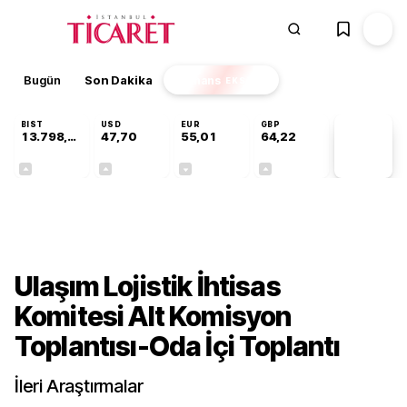
Bugün
Son Dakika
Finans
EKSTRA
BIST
USD
EUR
GBP
13.798,82
47,70
55,01
64,22
PİYASA
VERİLERİ
+0,70%
+0,17%
-0,01%
+0,08%
Gündem
Ulaşım Lojistik İhtisas
Komitesi Alt Komisyon
Toplantısı-Oda İçi Toplantı
İleri Araştırmalar