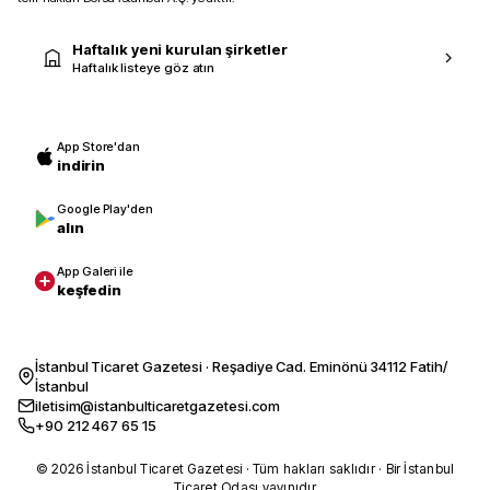
Haftalık yeni kurulan şirketler
Haftalık listeye göz atın
App Store'dan
indirin
Google Play'den
alın
App Galeri ile
keşfedin
İstanbul Ticaret Gazetesi · Reşadiye Cad. Eminönü 34112 Fatih/
İstanbul
iletisim@istanbulticaretgazetesi.com
+90 212 467 65 15
© 2026 İstanbul Ticaret Gazetesi · Tüm hakları saklıdır · Bir İstanbul
Ticaret Odası yayınıdır