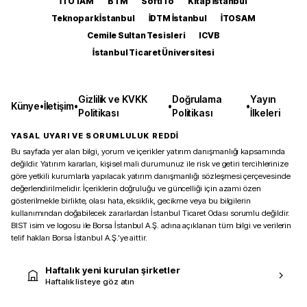
İTOTAM
BTM
SoftITo
Kitap İstanbul
Teknopark İstanbul
İDTM İstanbul
İTOSAM
Cemile Sultan Tesisleri
ICVB
İstanbul Ticaret Üniversitesi
Gizlilik ve KVKK
Doğrulama
Yayın
Künye
•
İletişim
•
•
•
Politikası
Politikası
İlkeleri
YASAL UYARI VE SORUMLULUK REDDİ
Bu sayfada yer alan bilgi, yorum ve içerikler yatırım danışmanlığı kapsamında
değildir. Yatırım kararları, kişisel mali durumunuz ile risk ve getiri tercihlerinize
göre yetkili kurumlarla yapılacak yatırım danışmanlığı sözleşmesi çerçevesinde
değerlendirilmelidir. İçeriklerin doğruluğu ve güncelliği için azami özen
gösterilmekle birlikte, olası hata, eksiklik, gecikme veya bu bilgilerin
kullanımından doğabilecek zararlardan İstanbul Ticaret Odası sorumlu değildir.
BIST isim ve logosu ile Borsa İstanbul A.Ş. adına açıklanan tüm bilgi ve verilerin
telif hakları Borsa İstanbul A.Ş.’ye aittir.
Haftalık yeni kurulan şirketler
Haftalık listeye göz atın