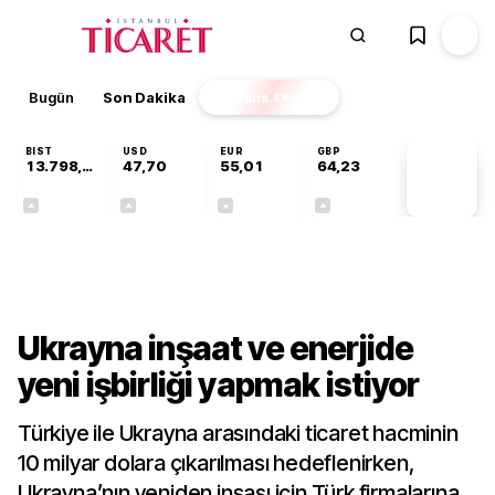
Bugün
Son Dakika
Finans
EKSTRA
BIST
USD
EUR
GBP
13.798,82
47,70
55,01
64,23
PİYASA
VERİLERİ
+0,70%
+0,17%
-0,01%
+0,09%
Gündem
Ukrayna inşaat ve enerjide
yeni işbirliği yapmak istiyor
Türkiye ile Ukrayna arasındaki ticaret hacminin
10 milyar dolara çıkarılması hedeflenirken,
Ukrayna’nın yeniden inşası için Türk firmalarına