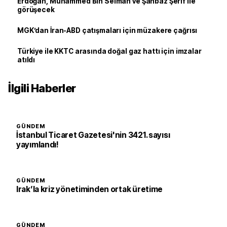
Erdoğan, Muhammed Bin Selman ve Şahbaz Şerif ile
görüşecek
MGK’dan İran-ABD çatışmaları için müzakere çağrısı
Türkiye ile KKTC arasında doğal gaz hattı için imzalar
atıldı
İlgili Haberler
GÜNDEM
İstanbul Ticaret Gazetesi'nin 3421. sayısı
yayımlandı!
GÜNDEM
Irak’la kriz yönetiminden ortak üretime
GÜNDEM