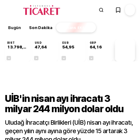
Bugün
Son Dakika
Finans
EKSTRA
BIST
USD
EUR
GBP
13.798,82
47,64
54,95
64,16
PİYASA
VERİLERİ
+0,70%
+0,04%
-0,12%
-0,03%
Gündem
UİB'in nisan ayı ihracatı 3
milyar 244 milyon dolar oldu
Uludağ İhracatçı Birlikleri (UİB) nisan ayı ihracatı,
geçen yılın aynı ayına göre yüzde 15 artarak 3
milyar 244 milyon dolar oldu.