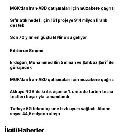
MGK’dan İran-ABD çatışmaları için müzakere çağrısı
Sıfır atık hedefi için 161 projeye 914 milyon liralık
destek
Son 70 yılın en güçlü El Nino’su geliyor
Editörün Seçimi
Erdoğan, Muhammed Bin Selman ve Şahbaz Şerif ile
görüşecek
MGK’dan İran-ABD çatışmaları için müzakere çağrısı
Akkuyu NGS'de kritik aşama: 1. ünitede türbin tesisi
testleri başarıyla tamamlandı
Türkiye 5G teknolojisine hızlı uyum sağladı: Abone
sayısı 44,5 milyona ulaştı
İlgili Haberler