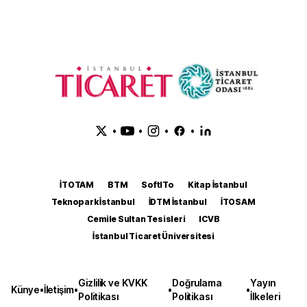
•
•
•
•
İTOTAM
BTM
SoftITo
Kitap İstanbul
Teknopark İstanbul
İDTM İstanbul
İTOSAM
Cemile Sultan Tesisleri
ICVB
İstanbul Ticaret Üniversitesi
Gizlilik ve KVKK
Doğrulama
Yayın
Künye
•
İletişim
•
•
•
Politikası
Politikası
İlkeleri