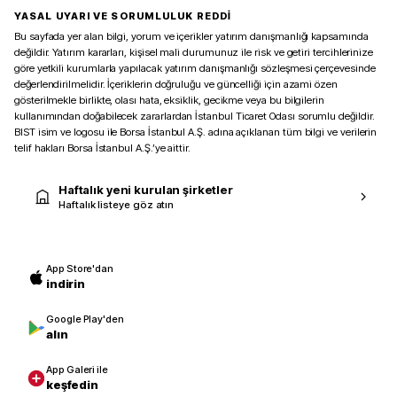
YASAL UYARI VE SORUMLULUK REDDİ
Bu sayfada yer alan bilgi, yorum ve içerikler yatırım danışmanlığı kapsamında
değildir. Yatırım kararları, kişisel mali durumunuz ile risk ve getiri tercihlerinize
göre yetkili kurumlarla yapılacak yatırım danışmanlığı sözleşmesi çerçevesinde
değerlendirilmelidir. İçeriklerin doğruluğu ve güncelliği için azami özen
gösterilmekle birlikte, olası hata, eksiklik, gecikme veya bu bilgilerin
kullanımından doğabilecek zararlardan İstanbul Ticaret Odası sorumlu değildir.
BIST isim ve logosu ile Borsa İstanbul A.Ş. adına açıklanan tüm bilgi ve verilerin
telif hakları Borsa İstanbul A.Ş.’ye aittir.
Haftalık yeni kurulan şirketler
Haftalık listeye göz atın
App Store'dan
indirin
Google Play'den
alın
App Galeri ile
keşfedin