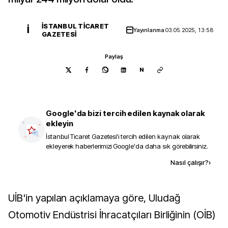
İSTANBUL TICARET
İ
Yayınlanma
03.05.2025, 13:58
GAZETESI
Paylaş
N
Google'da bizi tercih edilen kaynak olarak
ekleyin
İstanbul Ticaret Gazetesi
'i tercih edilen kaynak olarak
ekleyerek haberlerimizi Google'da daha sık görebilirsiniz.
Kaynak ekle
Nasıl çalışır?
›
UİB'in yapılan açıklamaya göre, Uludağ
Otomotiv Endüstrisi İhracatçıları Birliğinin (OİB)