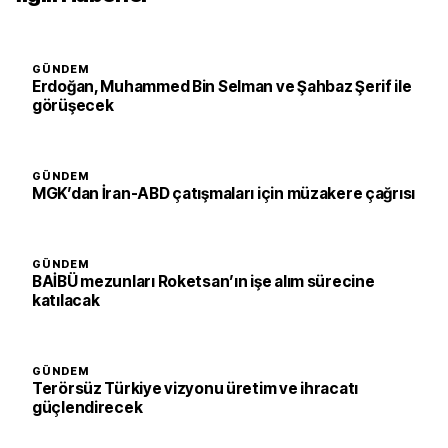
GÜNDEM
Erdoğan, Muhammed Bin Selman ve Şahbaz Şerif ile
görüşecek
GÜNDEM
MGK’dan İran-ABD çatışmaları için müzakere çağrısı
GÜNDEM
BAİBÜ mezunları Roketsan’ın işe alım sürecine
katılacak
GÜNDEM
Terörsüz Türkiye vizyonu üretim ve ihracatı
güçlendirecek