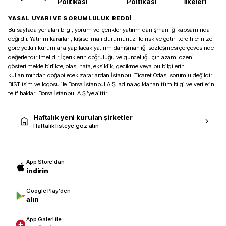
Politikası
Politikası
İlkeleri
YASAL UYARI VE SORUMLULUK REDDİ
Bu sayfada yer alan bilgi, yorum ve içerikler yatırım danışmanlığı kapsamında
değildir. Yatırım kararları, kişisel mali durumunuz ile risk ve getiri tercihlerinize
göre yetkili kurumlarla yapılacak yatırım danışmanlığı sözleşmesi çerçevesinde
değerlendirilmelidir. İçeriklerin doğruluğu ve güncelliği için azami özen
gösterilmekle birlikte, olası hata, eksiklik, gecikme veya bu bilgilerin
kullanımından doğabilecek zararlardan İstanbul Ticaret Odası sorumlu değildir.
BIST isim ve logosu ile Borsa İstanbul A.Ş. adına açıklanan tüm bilgi ve verilerin
telif hakları Borsa İstanbul A.Ş.’ye aittir.
Haftalık yeni kurulan şirketler
Haftalık listeye göz atın
App Store'dan
indirin
Google Play'den
alın
App Galeri ile