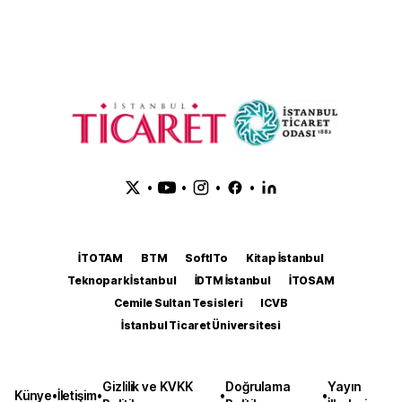
•
•
•
•
İTOTAM
BTM
SoftITo
Kitap İstanbul
Teknopark İstanbul
İDTM İstanbul
İTOSAM
Cemile Sultan Tesisleri
ICVB
İstanbul Ticaret Üniversitesi
Gizlilik ve KVKK
Doğrulama
Yayın
Künye
•
İletişim
•
•
•