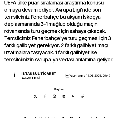
UEFA ülke puan sıralaması araştırma konusu
olmaya devam ediyor. Avrupa Ligi'nde son
temsilcimiz Fenerbahçe bu akşam İskoçya
deplasmanında 3-1 mağlup olduğu maçın
rövanşında turu geçmek için sahaya çıkacak.
Temsilcimiz Fenerbahçe'ye turu geçmesi için 3
farklı galibiyet gerekiyor. 2 farklı galibiyet maçı
uzatmalara taşıyacak. 1 farklı galibiyet ise
temsilcimizin Avrupa'ya vedası anlamına geliyor.
İSTANBUL TICARET
İ
Yayınlanma
14.03.2025, 09:47
GAZETESI
Paylaş
N