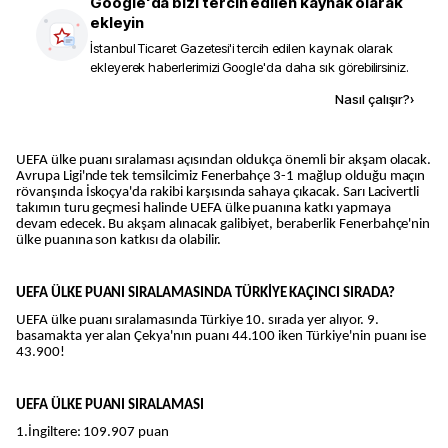
Google'da bizi tercih edilen kaynak olarak
ekleyin
İstanbul Ticaret Gazetesi
'i tercih edilen kaynak olarak
ekleyerek haberlerimizi Google'da daha sık görebilirsiniz.
Kaynak ekle
Nasıl çalışır?
›
UEFA ülke puanı sıralaması açısından oldukça önemli bir akşam olacak.
Avrupa Ligi'nde tek temsilcimiz Fenerbahçe 3-1 mağlup olduğu maçın
rövanşında İskoçya'da rakibi karşısında sahaya çıkacak. Sarı Lacivertli
takımın turu geçmesi halinde UEFA ülke puanına katkı yapmaya
devam edecek. Bu akşam alınacak galibiyet, beraberlik Fenerbahçe'nin
ülke puanına son katkısı da olabilir.
UEFA ÜLKE PUANI SIRALAMASINDA TÜRKİYE KAÇINCI SIRADA?
UEFA ülke puanı sıralamasında Türkiye 10. sırada yer alıyor. 9.
basamakta yer alan Çekya'nın puanı 44.100 iken Türkiye'nin puanı ise
43.900!
UEFA ÜLKE PUANI SIRALAMASI
1.İngiltere: 109.907 puan