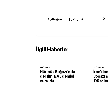
Beğen
Kaydet
İlgili Haberler
DÜNYA
DÜNYA
Hürmüz Boğazı'nda
İran'da
gerilim! BAE gemisi
Boğazı ş
vuruldu
'Düzele
açılmay