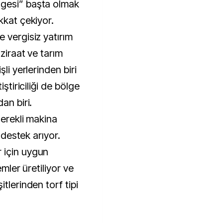
lgesi” başta olmak
kkat çekiyor.
 vergisiz yatırım
ziraat ve tarım
li yerlerinden biri
iştiriciliği de bölge
an biri.
gerekli makina
e destek arıyor.
 için uygun
emler üretiliyor ve
tlerinden torf tipi