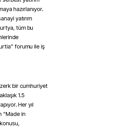
lamaya hazırlanıyor.
anayi yatırım
urtya, tüm bu
hlerinde
tia” forumu ile iş
zerk bir cumhuriyet
klaşık 1.5
apıyor. Her yıl
n “Made in
 konusu,