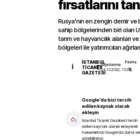
fırsatlarını ta
Rusya’nın en zengin demir ve b
sahip bölgelerinden biri olan 
tarım ve hayvancılık alanları ve
bölgeleri ile yatırımcıları ağırl
İSTANBUL
Paylaş
Yayınlanma
İ
TICARET
24.10.2022, 13:34
GAZETESI
Google'da bizi tercih
edilen kaynak olarak
ekleyin
İstanbul Ticaret Gazetesi
'i tercih
edilen kaynak olarak ekleyerek
haberlerimizi Google'da daha sı
görebilirsiniz.