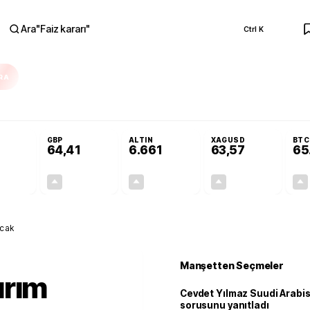
Ara
"
Faiz kararı
"
Ctrl K
RA
ar açılmayacak'
Cevdet Yılmaz Suudi Arabistan ve KAAN sorusunu yanıtlad
GBP
ALTIN
XAGUSD
BTC
64,41
6.661
63,57
65
+0,32%
+0,38%
+2,59%
+3,37%
0,18
0,24
167,96
2,07
acak
Manşetten Seçmeler
ırım
Cevdet Yılmaz Suudi Arabi
sorusunu yanıtladı