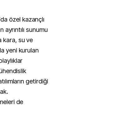
a özel kazançlı
nın ayrıntılı sunumu
 kara, su ve
da yeni kurulan
laylıklar
mühendislik
tılımların getirdiği
ak.
meleri de