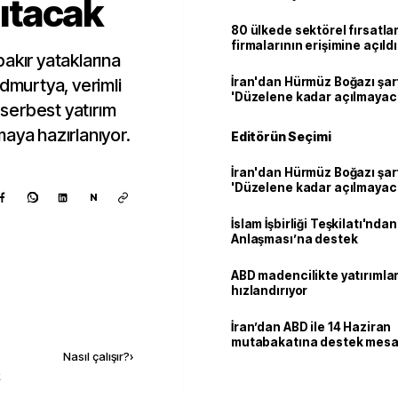
nıtacak
80 ülkede sektörel fırsatla
firmalarının erişimine açıldı
akır yataklarına
Udmurtya, verimli
İran'dan Hürmüz Boğazı şart
'Düzelene kadar açılmayac
 serbest yatırım
amaya hazırlanıyor.
Editörün Seçimi
İran'dan Hürmüz Boğazı şart
'Düzelene kadar açılmayac
N
İslam İşbirliği Teşkilatı'nd
Anlaşması’na destek
ABD madencilikte yatırımlar
hızlandırıyor
Kaynak ekle
İran’dan ABD ile 14 Haziran
mutabakatına destek mesa
Nasıl çalışır?
›
k