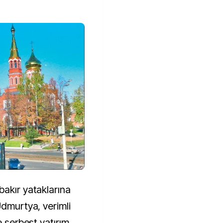
bakır yataklarına
Udmurtya, verimli
e serbest yatırım