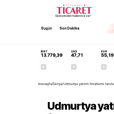
Ekonomiden haberiniz var!
Bugün
Son Dakika
Finans
EKST
SON DAKİKA
İran'dan Hürmüz Boğazı şartı! 'Düzelene kad
BIST
USD
EUR
13.779,39
47,71
55,19
-0,14%
+0,18%
-19,42
0,09
Anasayfa
/
Dünya
/
Udmurtya yatırım fırsatlarını tanıt
Udmurtya yat