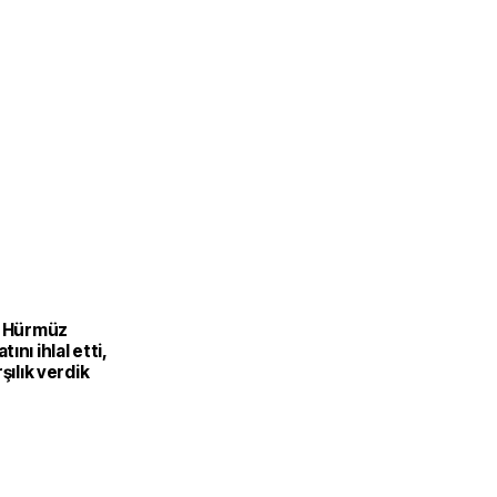
D Hürmüz
ını ihlal etti,
şılık verdik