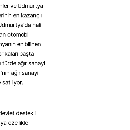
ünler ve Udmurtya
lerinin en kazançlı
 Udmurtya’da hali
lan otomobil
yanın en bilinen
rikaları başta
 türde ağır sanayi
’nın ağır sanayi
 satılıyor.
evlet destekli
ya özellikle