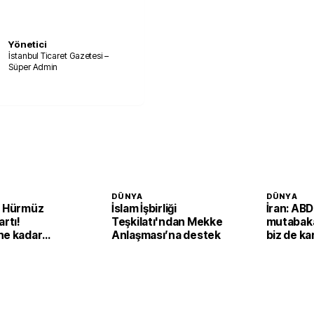
Yönetici
İstanbul Ticaret Gazetesi –
Süper Admin
DÜNYA
DÜNYA
n Hürmüz
İslam İşbirliği
İran: AB
artı!
Teşkilatı'ndan Mekke
mutabakat
ne kadar
Anlaşması’na destek
biz de kar
acak'