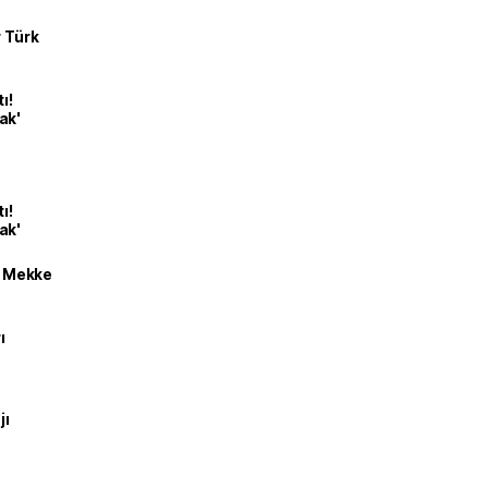
r Türk
ı!
ak'
ı!
ak'
an Mekke
ı
jı