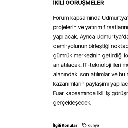
İKİLİ GÖRÜŞMELER
Forum kapsamında Udmurtya’d
projelerin ve yatırım fırsatları
yapılacak. Ayrıca Udmurtya’da
demiryolunun birleştiği nokta
gümrük merkezinin getirdiği ko
anlatılacak. IT-teknoloji ileri 
alanındaki son atılımlar ve bu a
kazanımların paylaşımı yapılac
Fuar kapsamında ikili iş görüş
gerçekleşecek.
İlgili Konular:
dünya