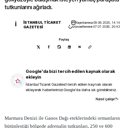
tutkunlarını ağırladı.
İSTANBUL TICARET
Yayınlanma
09.06.2025, 14:14
İ
GAZETESI
Güncellenme
07.07.2026, 20:43
Paylaş
N
Google'da bizi tercih edilen kaynak olarak
ekleyin
İstanbul Ticaret Gazetesi
'i tercih edilen kaynak olarak
ekleyerek haberlerimizi Google'da daha sık görebilirsiniz.
Kaynak ekle
Nasıl çalışır?
›
Marmara Denizi ile Ganos Dağı eteklerindeki ormanların
bütünleştiği bölgede adrenalin tutkunları, 250 ve 600