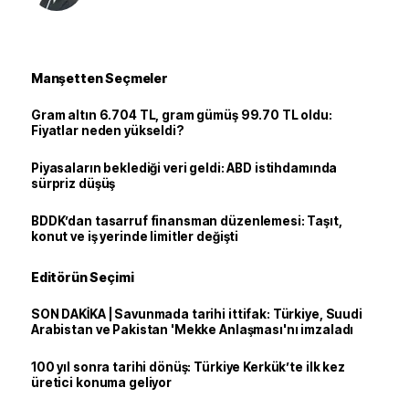
Manşetten Seçmeler
Gram altın 6.704 TL, gram gümüş 99.70 TL oldu:
Fiyatlar neden yükseldi?
Piyasaların beklediği veri geldi: ABD istihdamında
sürpriz düşüş
BDDK’dan tasarruf finansman düzenlemesi: Taşıt,
konut ve iş yerinde limitler değişti
Editörün Seçimi
SON DAKİKA | Savunmada tarihi ittifak: Türkiye, Suudi
Arabistan ve Pakistan 'Mekke Anlaşması'nı imzaladı
100 yıl sonra tarihi dönüş: Türkiye Kerkük’te ilk kez
üretici konuma geliyor