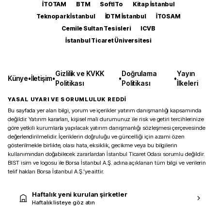
İTOTAM
BTM
SoftITo
Kitap İstanbul
Teknopark İstanbul
İDTM İstanbul
İTOSAM
Cemile Sultan Tesisleri
ICVB
İstanbul Ticaret Üniversitesi
Gizlilik ve KVKK
Doğrulama
Yayın
Künye
•
İletişim
•
•
•
Politikası
Politikası
İlkeleri
YASAL UYARI VE SORUMLULUK REDDİ
Bu sayfada yer alan bilgi, yorum ve içerikler yatırım danışmanlığı kapsamında
değildir. Yatırım kararları, kişisel mali durumunuz ile risk ve getiri tercihlerinize
göre yetkili kurumlarla yapılacak yatırım danışmanlığı sözleşmesi çerçevesinde
değerlendirilmelidir. İçeriklerin doğruluğu ve güncelliği için azami özen
gösterilmekle birlikte, olası hata, eksiklik, gecikme veya bu bilgilerin
kullanımından doğabilecek zararlardan İstanbul Ticaret Odası sorumlu değildir.
BIST isim ve logosu ile Borsa İstanbul A.Ş. adına açıklanan tüm bilgi ve verilerin
telif hakları Borsa İstanbul A.Ş.’ye aittir.
Haftalık yeni kurulan şirketler
Haftalık listeye göz atın