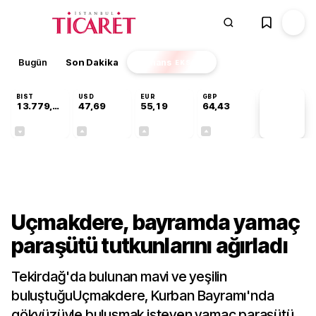
Bugün
Son Dakika
Finans
EKSTRA
BIST
USD
EUR
GBP
13.779,39
47,69
55,19
64,43
PİYASA
VERİLERİ
-0,14%
+0,15%
+0,32%
+0,40%
Gündem
Uçmakdere, bayramda yamaç
paraşütü tutkunlarını ağırladı
Tekirdağ'da bulunan mavi ve yeşilin
buluştuğuUçmakdere, Kurban Bayramı'nda
gökyüzüyle buluşmak isteyen yamaç paraşütü