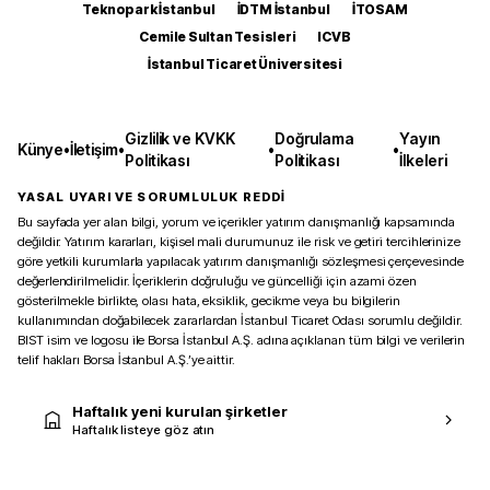
Teknopark İstanbul
İDTM İstanbul
İTOSAM
Cemile Sultan Tesisleri
ICVB
İstanbul Ticaret Üniversitesi
Gizlilik ve KVKK
Doğrulama
Yayın
Künye
•
İletişim
•
•
•
Politikası
Politikası
İlkeleri
YASAL UYARI VE SORUMLULUK REDDİ
Bu sayfada yer alan bilgi, yorum ve içerikler yatırım danışmanlığı kapsamında
değildir. Yatırım kararları, kişisel mali durumunuz ile risk ve getiri tercihlerinize
göre yetkili kurumlarla yapılacak yatırım danışmanlığı sözleşmesi çerçevesinde
değerlendirilmelidir. İçeriklerin doğruluğu ve güncelliği için azami özen
gösterilmekle birlikte, olası hata, eksiklik, gecikme veya bu bilgilerin
kullanımından doğabilecek zararlardan İstanbul Ticaret Odası sorumlu değildir.
BIST isim ve logosu ile Borsa İstanbul A.Ş. adına açıklanan tüm bilgi ve verilerin
telif hakları Borsa İstanbul A.Ş.’ye aittir.
Haftalık yeni kurulan şirketler
Haftalık listeye göz atın