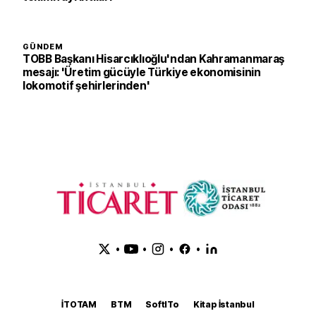
GÜNDEM
TOBB Başkanı Hisarcıklıoğlu'ndan Kahramanmaraş
mesajı: 'Üretim gücüyle Türkiye ekonomisinin
lokomotif şehirlerinden'
•
•
•
•
İTOTAM
BTM
SoftITo
Kitap İstanbul