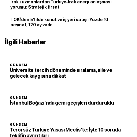
Iraklı uzmanlardan Türkiye-Irak enerji anlaşması
yorumu: Stratejik fırsat
TOKİ’den 51 ilde konut ve iş yeri satışı: Yüzde 10
peşinat, 120 ay vade
İlgili Haberler
GÜNDEM
Üniversite tercih döneminde sıralama, aile ve
gelecek kaygısına dikkat
GÜNDEM
İstanbul Boğazı’nda gemi geçişleri durduruldu
GÜNDEM
Terörsüz Türkiye Yasası Meclis’te: İşte 10 soruda
teklifin ayrıntıları