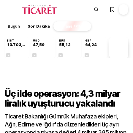
Bugün
Son Dakika
Finans
EKSTRA
BIST
USD
EUR
GBP
13.703,13
47,59
55,12
64,24
PİYASA
VERİLERİ
+0,11%
+0,04%
+0,19%
+0,22%
Gündem
Üç ilde operasyon: 4,3 milyar
liralık uyuşturucu yakalandı
Ticaret Bakanlığı Gümrük Muhafaza ekipleri,
Ağrı, Edirne ve Iğdır'da düzenledikleri üç ayrı
operasyonda piyasa değeri 4 milyar 385 milyon