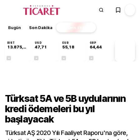
Bugün
Son Dakika
Finans
EKSTRA
BIST
USD
EUR
GBP
13.875,53
47,71
55,18
64,44
PİYASA
VERİLERİ
+0,70%
+0,01%
-0,02%
+0,05%
Gündem
Türksat 5A ve 5B uydularının
kredi ödemeleri bu yıl
başlayacak
Türksat AŞ 2020 Yılı Faaliyet Raporu'na göre,