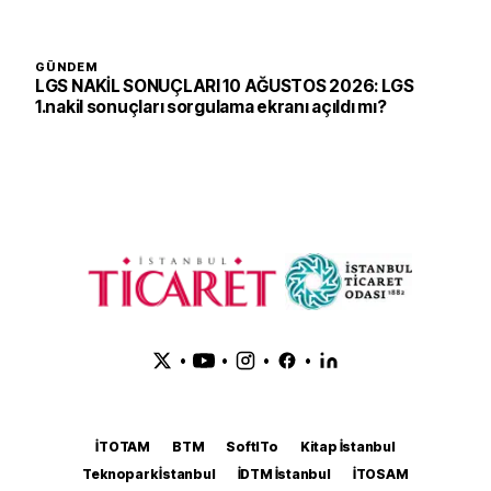
GÜNDEM
LGS NAKİL SONUÇLARI 10 AĞUSTOS 2026: LGS
1.nakil sonuçları sorgulama ekranı açıldı mı?
•
•
•
•
İTOTAM
BTM
SoftITo
Kitap İstanbul
Teknopark İstanbul
İDTM İstanbul
İTOSAM