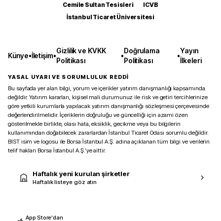
Cemile Sultan Tesisleri
ICVB
İstanbul Ticaret Üniversitesi
Gizlilik ve KVKK
Doğrulama
Yayın
Künye
•
İletişim
•
•
•
Politikası
Politikası
İlkeleri
YASAL UYARI VE SORUMLULUK REDDİ
Bu sayfada yer alan bilgi, yorum ve içerikler yatırım danışmanlığı kapsamında
değildir. Yatırım kararları, kişisel mali durumunuz ile risk ve getiri tercihlerinize
göre yetkili kurumlarla yapılacak yatırım danışmanlığı sözleşmesi çerçevesinde
değerlendirilmelidir. İçeriklerin doğruluğu ve güncelliği için azami özen
gösterilmekle birlikte, olası hata, eksiklik, gecikme veya bu bilgilerin
kullanımından doğabilecek zararlardan İstanbul Ticaret Odası sorumlu değildir.
BIST isim ve logosu ile Borsa İstanbul A.Ş. adına açıklanan tüm bilgi ve verilerin
telif hakları Borsa İstanbul A.Ş.’ye aittir.
Haftalık yeni kurulan şirketler
Haftalık listeye göz atın
App Store'dan