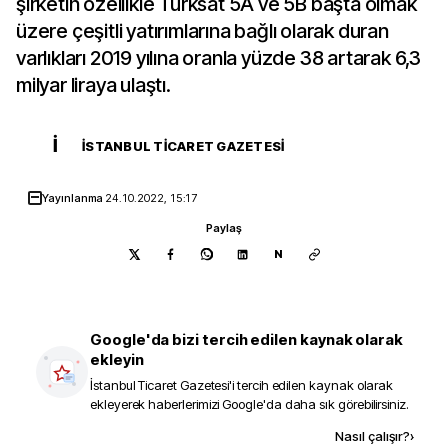
şirketin özellikle Türksat 5A ve 5B başta olmak
üzere çeşitli yatırımlarına bağlı olarak duran
varlıkları 2019 yılına oranla yüzde 38 artarak 6,3
milyar liraya ulaştı.
İ
İSTANBUL TICARET GAZETESI
Yayınlanma
24.10.2022, 15:17
Paylaş
N
Google'da bizi tercih edilen kaynak olarak
ekleyin
İstanbul Ticaret Gazetesi
'i tercih edilen kaynak olarak
ekleyerek haberlerimizi Google'da daha sık görebilirsiniz.
Kaynak ekle
Nasıl çalışır?
›