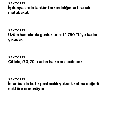
SEKTÖREL
İş dünyasında tahkim farkındalığını artıracak
mutabakat
SEKTÖREL
Üzüm hasadında günlük ücret 1.750 TL’ye kadar
çıkacak
SEKTÖREL
Çitlekçi 73,70 liradan halka arz edilecek
SEKTÖREL
İstanbul’da butik pastacılık yüksek katma değerli
sektöre dönüşüyor