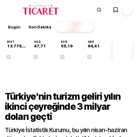
Bugün
Son Dakika
Finans
EKSTRA
BIST
USD
EUR
GBP
13.779,39
47,71
55,19
64,41
PİYASA
VERİLERİ
-0,14%
+0,18%
+0,32%
+0,38%
Sektörel
Türkiye'nin turizm geliri yılın
ikinci çeyreğinde 3 milyar
doları geçti
Türkiye İstatistik Kurumu, bu yılın nisan-haziran