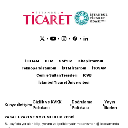
•
•
•
•
İTOTAM
BTM
SoftITo
Kitap İstanbul
Teknopark İstanbul
İDTM İstanbul
İTOSAM
Cemile Sultan Tesisleri
ICVB
İstanbul Ticaret Üniversitesi
Gizlilik ve KVKK
Doğrulama
Yayın
Künye
•
İletişim
•
•
•
Politikası
Politikası
İlkeleri
YASAL UYARI VE SORUMLULUK REDDİ
Bu sayfada yer alan bilgi, yorum ve içerikler yatırım danışmanlığı kapsamında