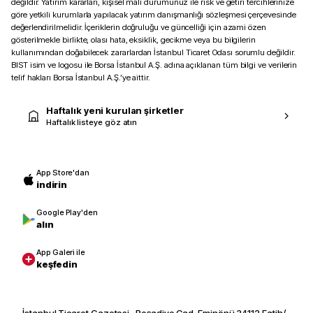
değildir. Yatırım kararları, kişisel mali durumunuz ile risk ve getiri tercihlerinize
göre yetkili kurumlarla yapılacak yatırım danışmanlığı sözleşmesi çerçevesinde
değerlendirilmelidir. İçeriklerin doğruluğu ve güncelliği için azami özen
gösterilmekle birlikte, olası hata, eksiklik, gecikme veya bu bilgilerin
kullanımından doğabilecek zararlardan İstanbul Ticaret Odası sorumlu değildir.
BIST isim ve logosu ile Borsa İstanbul A.Ş. adına açıklanan tüm bilgi ve verilerin
telif hakları Borsa İstanbul A.Ş.’ye aittir.
Haftalık yeni kurulan şirketler
Haftalık listeye göz atın
App Store'dan
indirin
Google Play'den
alın
App Galeri ile
keşfedin