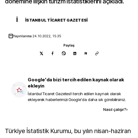
dönemine ilişkin turizm istatistiklerini açıkladı.
İ
İSTANBUL TICARET GAZETESI
Yayınlanma
24.10.2022, 15:35
Paylaş
N
Google'da bizi tercih edilen kaynak olarak
ekleyin
İstanbul Ticaret Gazetesi
'i tercih edilen kaynak olarak
ekleyerek haberlerimizi Google'da daha sık görebilirsiniz.
Kaynak ekle
Nasıl çalışır?
›
Türkiye İstatistik Kurumu, bu yılın nisan-haziran