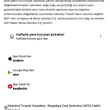
göre yetkili kurumlarla yapılacak yatırım danışmanlığı sözleşmesi çerçevesinde
değerlendirilmelidir. İçeriklerin doğruluğu ve güncelliği için azami özen
gösterilmekle birlikte, olası hata, eksiklik, gecikme veya bu bilgilerin
kullanımından doğabilecek zararlardan İstanbul Ticaret Odası sorumlu değildir.
BIST isim ve logosu ile Borsa İstanbul A.Ş. adına açıklanan tüm bilgi ve verilerin
telif hakları Borsa İstanbul A.Ş.’ye aittir.
Haftalık yeni kurulan şirketler
Haftalık listeye göz atın
App Store'dan
indirin
Google Play'den
alın
App Galeri ile
keşfedin
İstanbul Ticaret Gazetesi · Reşadiye Cad. Eminönü 34112 Fatih/
İstanbul