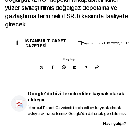
yüzer sıvılaştırılmış doğalgaz depolama ve
gazlaştırma terminali (FSRU) kasımda faaliyete
girecek.
İSTANBUL TICARET
İ
Yayınlanma
21.10.2022, 10:17
GAZETESI
Paylaş
N
Google'da bizi tercih edilen kaynak olarak
ekleyin
İstanbul Ticaret Gazetesi
'i tercih edilen kaynak olarak
ekleyerek haberlerimizi Google'da daha sık görebilirsiniz.
Kaynak ekle
Nasıl çalışır?
›