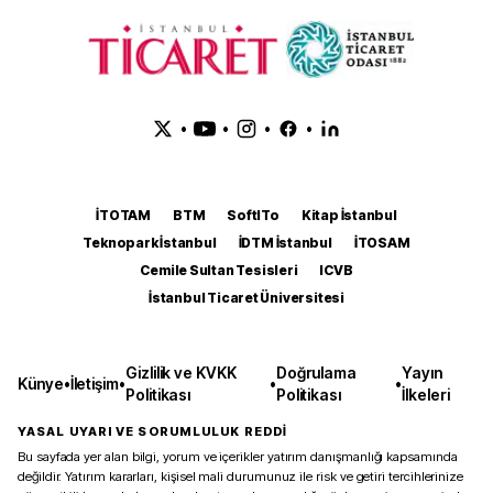
•
•
•
•
İTOTAM
BTM
SoftITo
Kitap İstanbul
Teknopark İstanbul
İDTM İstanbul
İTOSAM
Cemile Sultan Tesisleri
ICVB
İstanbul Ticaret Üniversitesi
Gizlilik ve KVKK
Doğrulama
Yayın
Künye
•
İletişim
•
•
•
Politikası
Politikası
İlkeleri
YASAL UYARI VE SORUMLULUK REDDİ
Bu sayfada yer alan bilgi, yorum ve içerikler yatırım danışmanlığı kapsamında
değildir. Yatırım kararları, kişisel mali durumunuz ile risk ve getiri tercihlerinize