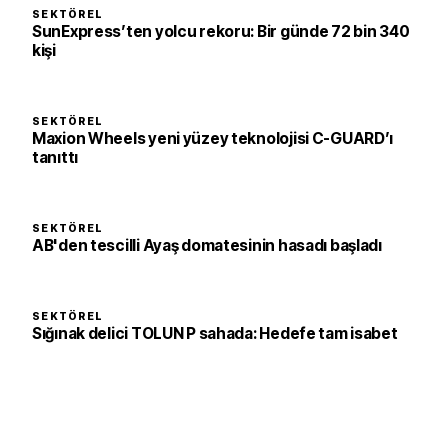
SEKTÖREL
SunExpress’ten yolcu rekoru: Bir günde 72 bin 340
kişi
SEKTÖREL
Maxion Wheels yeni yüzey teknolojisi C-GUARD’ı
tanıttı
SEKTÖREL
AB'den tescilli Ayaş domatesinin hasadı başladı
SEKTÖREL
Sığınak delici TOLUN P sahada: Hedefe tam isabet