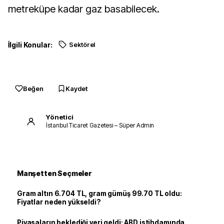
metreküpe kadar gaz basabilecek.
İlgili Konular:
Sektörel
Beğen
Kaydet
Yönetici
İstanbul Ticaret Gazetesi – Süper Admin
Manşetten Seçmeler
Gram altın 6.704 TL, gram gümüş 99.70 TL oldu:
Fiyatlar neden yükseldi?
Piyasaların beklediği veri geldi: ABD istihdamında