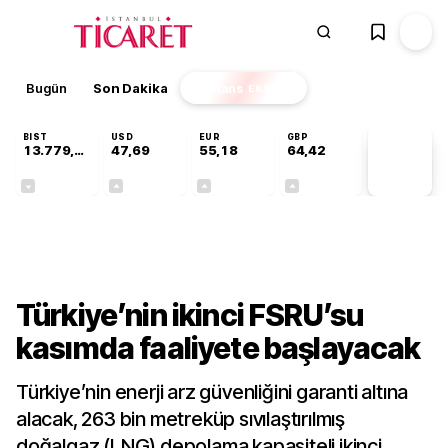
Bugün
Son Dakika
Finans
EKSTRA
BIST
USD
EUR
GBP
13.779,39
47,69
55,18
64,42
PİYASA
VERİLERİ
-0,14%
+0,14%
+0,31%
+0,39%
Sektörel
Türkiye’nin ikinci FSRU’su
kasımda faaliyete başlayacak
Türkiye’nin enerji arz güvenliğini garanti altına
alacak, 263 bin metreküp sıvılaştırılmış
doğalgaz (LNG) depolama kapasiteli ikinci