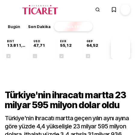
Bugün
Son Dakika
Finans
EKSTRA
BIST
USD
EUR
GBP
13.811,60
47,71
55,12
64,52
PİYASA
VERİLERİ
+0,23%
+0,00%
-0,12%
+0,16%
Sektörel
Türkiye'nin ihracatı martta 23
milyar 595 milyon dolar oldu
Türkiye'nin ihracatı martta geçen yılın aynı ayına
göre yüzde 4,4 yükselişle 23 milyar 595 milyon
dolara, ithalatı yüzde 3,4 artışla 31 milyar 936