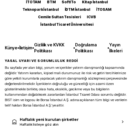
İTOTAM
BTM
SoftITo
Kitap İstanbul
Teknopark İstanbul
İDTM İstanbul
İTOSAM
Cemile Sultan Tesisleri
ICVB
İstanbul Ticaret Üniversitesi
Gizlilik ve KVKK
Doğrulama
Yayın
Künye
•
İletişim
•
•
•
Politikası
Politikası
İlkeleri
YASAL UYARI VE SORUMLULUK REDDİ
Bu sayfada yer alan bilgi, yorum ve içerikler yatırım danışmanlığı kapsamında
değildir. Yatırım kararları, kişisel mali durumunuz ile risk ve getiri tercihlerinize
göre yetkili kurumlarla yapılacak yatırım danışmanlığı sözleşmesi çerçevesinde
değerlendirilmelidir. İçeriklerin doğruluğu ve güncelliği için azami özen
gösterilmekle birlikte, olası hata, eksiklik, gecikme veya bu bilgilerin
kullanımından doğabilecek zararlardan İstanbul Ticaret Odası sorumlu değildir.
BIST isim ve logosu ile Borsa İstanbul A.Ş. adına açıklanan tüm bilgi ve verilerin
telif hakları Borsa İstanbul A.Ş.’ye aittir.
Haftalık yeni kurulan şirketler
Haftalık listeye göz atın