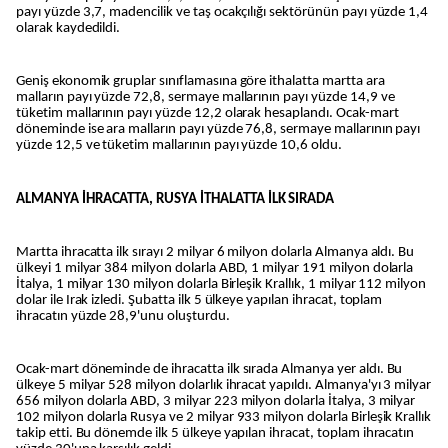
payı yüzde 3,7, madencilik ve taş ocakçılığı sektörünün payı yüzde 1,4
olarak kaydedildi.
Geniş ekonomik gruplar sınıflamasına göre ithalatta martta ara
malların payı yüzde 72,8, sermaye mallarının payı yüzde 14,9 ve
tüketim mallarının payı yüzde 12,2 olarak hesaplandı. Ocak-mart
döneminde ise ara malların payı yüzde 76,8, sermaye mallarının payı
yüzde 12,5 ve tüketim mallarının payı yüzde 10,6 oldu.
ALMANYA İHRACATTA, RUSYA İTHALATTA İLK SIRADA
Martta ihracatta ilk sırayı 2 milyar 6 milyon dolarla Almanya aldı. Bu
ülkeyi 1 milyar 384 milyon dolarla ABD, 1 milyar 191 milyon dolarla
İtalya, 1 milyar 130 milyon dolarla Birleşik Krallık, 1 milyar 112 milyon
dolar ile Irak izledi. Şubatta ilk 5 ülkeye yapılan ihracat, toplam
ihracatın yüzde 28,9'unu oluşturdu.
Ocak-mart döneminde de ihracatta ilk sırada Almanya yer aldı. Bu
ülkeye 5 milyar 528 milyon dolarlık ihracat yapıldı. Almanya'yı 3 milyar
656 milyon dolarla ABD, 3 milyar 223 milyon dolarla İtalya, 3 milyar
102 milyon dolarla Rusya ve 2 milyar 933 milyon dolarla Birleşik Krallık
takip etti. Bu dönemde ilk 5 ülkeye yapılan ihracat, toplam ihracatın