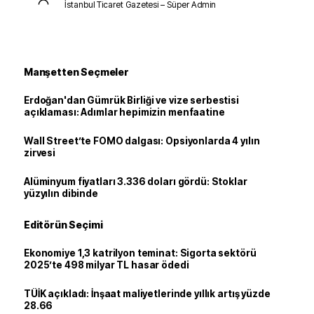
İstanbul Ticaret Gazetesi – Süper Admin
Manşetten Seçmeler
Erdoğan'dan Gümrük Birliği ve vize serbestisi
açıklaması: Adımlar hepimizin menfaatine
Wall Street’te FOMO dalgası: Opsiyonlarda 4 yılın
zirvesi
Alüminyum fiyatları 3.336 doları gördü: Stoklar
yüzyılın dibinde
Editörün Seçimi
Ekonomiye 1,3 katrilyon teminat: Sigorta sektörü
2025’te 498 milyar TL hasar ödedi
TÜİK açıkladı: İnşaat maliyetlerinde yıllık artış yüzde
28.66