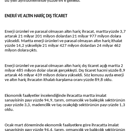
bu yılın aynı döneminde yüzde 64'e geriledi.
ENERJİ VE ALTIN HARİÇ DIŞ TİCARET
Enerji ürünleri ve parasal olmayan altın hariç ihracat, martta yüzde 3,7
artarak 21 milyar 201 milyon dolardan 21 milyar 977 milyon dolara
yükseldi. Martta enerji ürünleri ve parasal olmayan altın hariç ithalat
yüzde 14,2 yükselişle 21 milyar 427 milyon dolardan 24 milyar 462
milyon dolara çıktı.
Enerji ürünleri ve parasal olmayan altın hariç dış ticaret açığı martta 2
milyar 485 milyon dolar olarak gerçekleşti. Dış ticaret hacmi yüzde 8,9
artarak 46 milyar 439 milyon dolara yükseldi. Söz konusu ayda enerji
ve altın hariç ihracatın ithalatı karşılama oranı yüzde 89,8 oldu.
Ekonomik faaliyetler incelendiğinde ihracatta martta imalat
sanayisinin payı yüzde 94,9, tarım, ormancılık ve balıkçılık sektörünün
payı yüzde 3,3, madencilik ve taş ocakçılığı sektörünün payı yüzde 1,3
oldu.
Ocak-mart döneminde ekonomik faaliyetlere göre ihracatta imalat
sanayisinin payı yüzde 94,4, tarım, ormancılık ve balıkçılık sektörünün