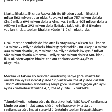
yüzde 30'una karşılık geldi.
Martta ithalatta ilk sırayı Rusya aldı. Bu ülkeden yapılan ithalat 3
milyar 863 milyon dolar oldu. Rusya'yı 3 milyar 787 milyon dolarla
Çin, 2 milyar 694 milyon dolarla Almanya, 1 milyar 408 milyon dolarla
ABD ve 1 milyar 393 milyon dolar ile İtalya takip etti. İlk 5 ülkeden
yapılan ithalat, toplam ithalatın yüzde 41,2'sini oluşturdu.
Ocak-mart döneminde de ithalatta ilk sırayı Rusya alırken bu ülkeden
13 milyar 77 milyon dolarlık ithalat gerçekleştirildi. Bu ülkeyi 10 milyar
444 milyon dolarla Çin, 9 milyar 164 milyon dolarla İsviçre, 6 milyar
582 milyon dolarla Almanya, 3 milyar 702 milyon dolarla ABD izledi.
İlk 5 ülkeden yapılan ithalat, toplam ithalatın yüzde 44,6'sını
oluşturdu.
Mevsim ve takvim etkilerinden arındırılmış seriye göre, martta bir
önceki aya kıyasla ihracat yüzde 12,5 artarken ithalat yüzde 7 azaldı.
Takvim etkilerinden arındırılmış seriye göre ise martta geçen yılın aynı
ayına kıyasla ihracat yüzde 4,7, ithalat yüzde 3,7 yükseldi.
Teknoloji yoğunluğuna göre dış ticaret verileri, "ISIC Rev.4" sınıflaması
içinde yer alan imalat sanayisi ürünlerini kapsıyor. Martta bu
sınıflamaya göre imalat sanayisi ürünlerinin toplam ihracattaki payı