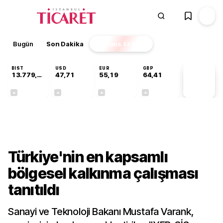
Bugün
Son Dakika
Finans
EKSTRA
BIST
USD
EUR
GBP
13.779,39
47,71
55,19
64,41
PİYASA
VERİLERİ
-0,14%
+0,18%
+0,32%
+0,38%
Gündem
Türkiye'nin en kapsamlı
bölgesel kalkınma çalışması
tanıtıldı
Sanayi ve Teknoloji Bakanı Mustafa Varank,