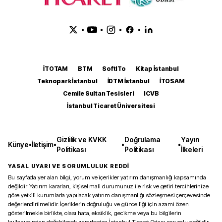
•
•
•
•
İTOTAM
BTM
SoftITo
Kitap İstanbul
Teknopark İstanbul
İDTM İstanbul
İTOSAM
Cemile Sultan Tesisleri
ICVB
İstanbul Ticaret Üniversitesi
Gizlilik ve KVKK
Doğrulama
Yayın
Künye
•
İletişim
•
•
•
Politikası
Politikası
İlkeleri
YASAL UYARI VE SORUMLULUK REDDİ
Bu sayfada yer alan bilgi, yorum ve içerikler yatırım danışmanlığı kapsamında
değildir. Yatırım kararları, kişisel mali durumunuz ile risk ve getiri tercihlerinize
göre yetkili kurumlarla yapılacak yatırım danışmanlığı sözleşmesi çerçevesinde
değerlendirilmelidir. İçeriklerin doğruluğu ve güncelliği için azami özen
gösterilmekle birlikte, olası hata, eksiklik, gecikme veya bu bilgilerin