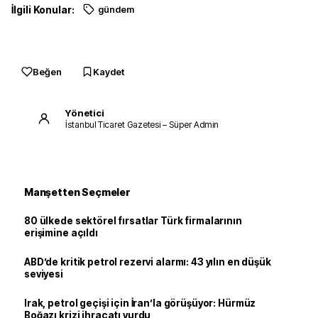
İlgili Konular:
gündem
Beğen
Kaydet
Yönetici
İstanbul Ticaret Gazetesi – Süper Admin
Manşetten Seçmeler
80 ülkede sektörel fırsatlar Türk firmalarının
erişimine açıldı
ABD’de kritik petrol rezervi alarmı: 43 yılın en düşük
seviyesi
Irak, petrol geçişi için İran’la görüşüyor: Hürmüz
Boğazı krizi ihracatı vurdu