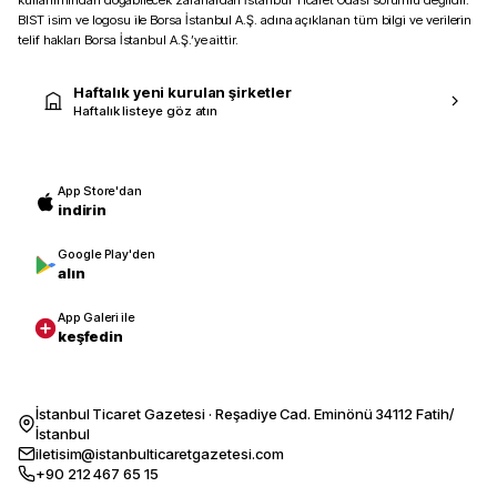
kullanımından doğabilecek zararlardan İstanbul Ticaret Odası sorumlu değildir.
BIST isim ve logosu ile Borsa İstanbul A.Ş. adına açıklanan tüm bilgi ve verilerin
telif hakları Borsa İstanbul A.Ş.’ye aittir.
Haftalık yeni kurulan şirketler
Haftalık listeye göz atın
App Store'dan
indirin
Google Play'den
alın
App Galeri ile
keşfedin
İstanbul Ticaret Gazetesi · Reşadiye Cad. Eminönü 34112 Fatih/
İstanbul
iletisim@istanbulticaretgazetesi.com
+90 212 467 65 15