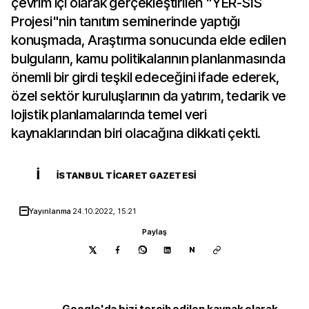
çevrim içi olarak gerçekleştirilen "YER-SİS
Projesi"nin tanıtım seminerinde yaptığı
konuşmada, Araştırma sonucunda elde edilen
bulguların, kamu politikalarının planlanmasında
önemli bir girdi teşkil edeceğini ifade ederek,
özel sektör kuruluşlarının da yatırım, tedarik ve
lojistik planlamalarında temel veri
kaynaklarından biri olacağına dikkati çekti.
İ
İSTANBUL TICARET GAZETESI
Yayınlanma
24.10.2022, 15:21
Paylaş
N
Google'da bizi tercih edilen kaynak olarak