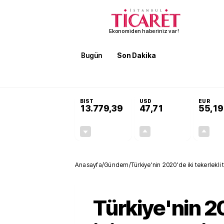
Ekonomiden haberiniz var!
Bugün
Son Dakika
Finans
EKST
SON DAKİKA
Terörsüz Türkiye Yasası teklifi 
BIST
USD
EUR
13.779,39
47,71
55,19
-0,14%
+0,18%
-19,42
0,09
Anasayfa
/
Gündem
/
Türkiye'nin 2020'de iki tekerlekli 
Türkiye'nin 