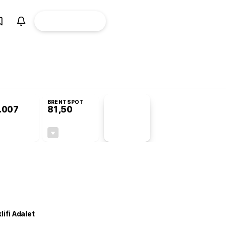
ÜYE
CANLI BORSA
Girişi
omisyonu’nda kabul edildi
BRENTSPOT
.007
81,50
PİYASA
VERİLERİ
+1,09%
-1,55%
+0,00
-1,28
lifi Adalet