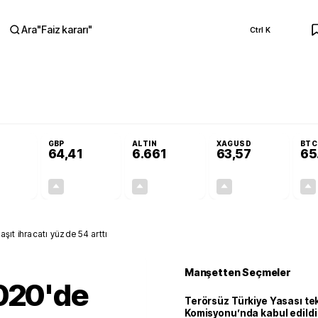
Ara
"
Faiz kararı
"
Ctrl K
RA
Adalet Komisyonu’nda kabul edildi
Terörsüz Türkiye Yasası teklifi Adalet K
GBP
ALTIN
XAGUSD
BTC
64,41
6.661
63,57
65
+0,32%
+0,38%
+2,59%
+3,37%
0,18
0,24
167,96
2,07
taşıt ihracatı yüzde 54 arttı
Manşetten Seçmeler
2020'de
Terörsüz Türkiye Yasası tek
Komisyonu’nda kabul edildi