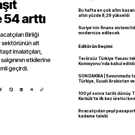
aşıt
Bu hafta en çok altın kazan
 54 arttı
altın yüzde 8,29 yükseldi
Suriye’nin finans sistemi h
modernize edilecek
atçıları Birliği
v sektörünün alt
Editörün Seçimi
aşıt imalatçıları,
Terörsüz Türkiye Yasası tek
salgınının etkilerine
Komisyonu’nda kabul edildi
mli geçirdi.
SON DAKİKA | Savunmada tari
Türkiye, Suudi Arabistan v
'Mekke Anlaşması'nı imzala
N
100 yıl sonra tarihi dönüş: 
Kerkük’te ilk kez üretici k
İhracatçıdan yeşil pasaport
kademe talebi
Kaynak ekle