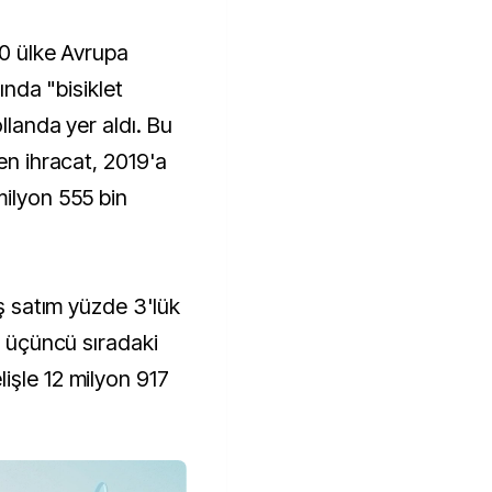
10 ülke Avrupa
sında "bisiklet
ollanda yer aldı. Bu
en ihracat, 2019'a
milyon 555 bin
ış satım yüzde 3'lük
r, üçüncü sıradaki
işle 12 milyon 917