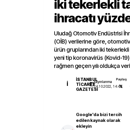
iki tekerlekli t
ihracatı yüzde
Uludağ Otomotiv Endüstrisi İhrac
(OİB) verilerine göre, otomoti
ürün gruplarından iki tekerlekli t
yeni tip koronavirüs (Kovid-19) 
rağmen geçen yılı oldukça veri
İSTANBUL
Paylaş
Yayınlanma
İ
TICARET
24.10.2022, 14:48
GAZETESI
Google'da bizi tercih
edilen kaynak olarak
ekleyin