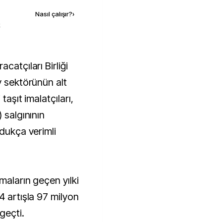
Nasıl çalışır?
›
k
v sektörünün alt
taşıt imalatçıları,
 salgınının
ldukça verimli
maların geçen yılki
4 artışla 97 milyon
geçti.