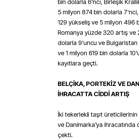
bin dolarla 6'ncı, Birleşik Kral
5 milyon 874 bin dolarla 7'nc
129 yükseliş ve 5 milyon 496 bi
Romanya yüzde 320 artış ve 2
dolarla 9'uncu ve Bulgaristan
ve 1 milyon 619 bin dolarla 10
kayıtlara geçti.
BELÇİKA, PORTEKİZ VE DA
İHRACATTA CİDDİ ARTIŞ
İki tekerlekli taşıt üreticilerini
ve Danimarka'ya ihracatında d
çekti.