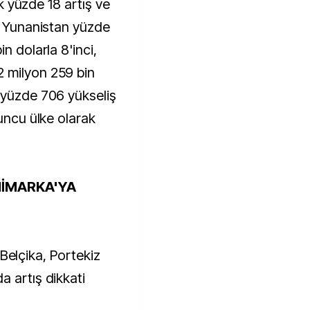
lık yüzde 18 artış ve
i, Yunanistan yüzde
n dolarla 8'inci,
 milyon 259 bin
 yüzde 706 yükseliş
'uncu ülke olarak
NİMARKA'YA
n Belçika, Portekiz
a artış dikkati