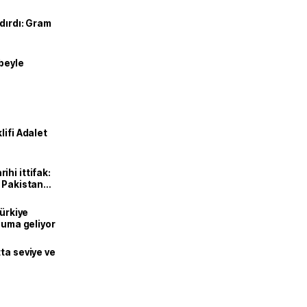
dırdı: Gram
ibeyle
lifi Adalet
hi ittifak:
e Pakistan
dı
Türkiye
onuma geliyor
ta seviye ve