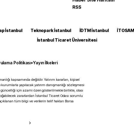
RSS
ap İstanbul
Teknopark İstanbul
İDTM İstanbul
İTOSA
İstanbul Ticaret Üniversitesi
ulama Politikası
•
Yayın İlkeleri
anlığı kapsamında değildir. Yatırım kararları, kişisel
ili kurumlarla yapılacak yatırım danışmanlığı sözleşmesi
 güncelliği için azami özen gösterilmekle birlikte, olası
doğabilecek zararlardan İstanbul Ticaret Odası sorumlu
çıklanan tüm bilgi ve verilerin telif hakları Borsa