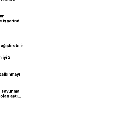
man
e iş yerinde
eğiştirebilir
iyi 3.
kalkınmayı
ne savunma
oları aştı