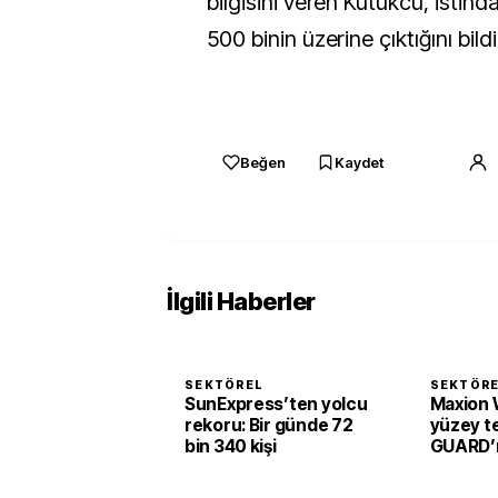
bilgisini veren Kütükcü, istihd
500 binin üzerine çıktığını bildi
Beğen
Kaydet
İlgili Haberler
SEKTÖREL
SEKTÖR
SunExpress’ten yolcu
Maxion 
rekoru: Bir günde 72
yüzey te
bin 340 kişi
GUARD’ı 