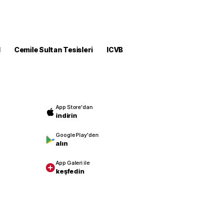
M
Cemile Sultan Tesisleri
ICVB
App Store'dan
indirin
Google Play'den
alın
App Galeri ile
keşfedin