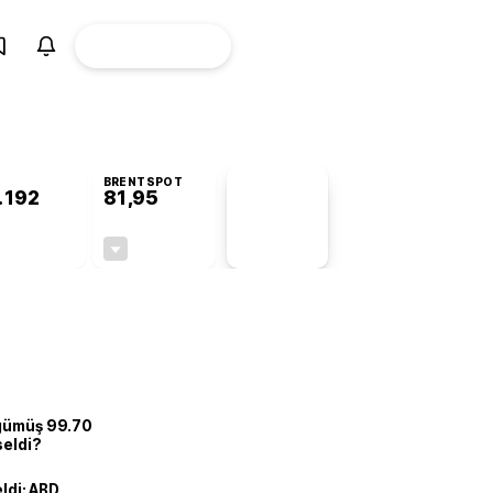
ÜYE
CANLI BORSA
Girişi
BRENTSPOT
.192
81,95
PİYASA
VERİLERİ
+1,18%
-1,00%
+0,00
-0,83
 gümüş 99.70
seldi?
eldi: ABD