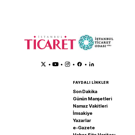
•
•
•
•
FAYDALI LINKLER
Son Dakika
Günün Manşetleri
Namaz Vakitleri
İmsakiye
Yazarlar
e-Gazete
Haber Site Haritası