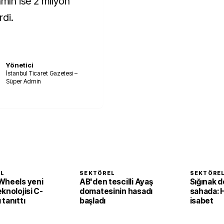
amın ise 2 milyon
rdi.
Yönetici
İstanbul Ticaret Gazetesi –
Süper Admin
EL
SEKTÖREL
SEKTÖRE
Wheels yeni
AB'den tescilli Ayaş
Sığınak d
knolojisi C-
domatesinin hasadı
sahada: 
tanıttı
başladı
isabet