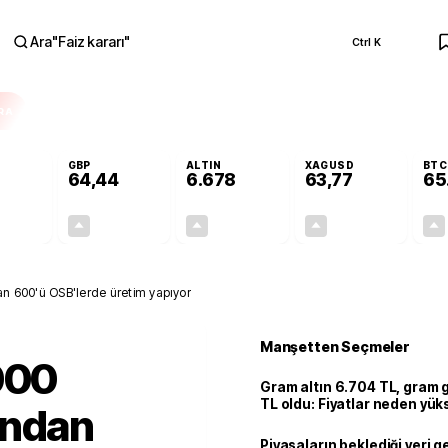
Ara
"
Faiz kararı
"
Ctrl K
RA
GBP
ALTIN
XAGUSD
BTC
64,44
6.678
63,77
65
+0,31%
+0,41%
+2,86%
+3,69%
0,17
0,26
185,75
2,27
an 600'ü OSB'lerde üretim yapıyor
Manşetten Seçmeler
000
Gram altın 6.704 TL, gram
TL oldu: Fiyatlar neden yük
ından
Piyasaların beklediği veri g