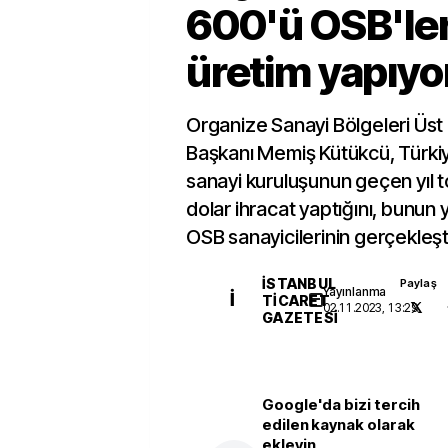
600'ü OSB'le
üretim yapıyo
Organize Sanayi Bölgeleri Üs
Başkanı Memiş Kütükcü, Türki
sanayi kuruluşunun geçen yıl 
dolar ihracat yaptığını, bunun 
OSB sanayicilerinin gerçekleştir
İSTANBUL
Paylaş
Yayınlanma
İ
TICARET
02.11.2023, 13:29
GAZETESI
Google'da bizi tercih
edilen kaynak olarak
ekleyin