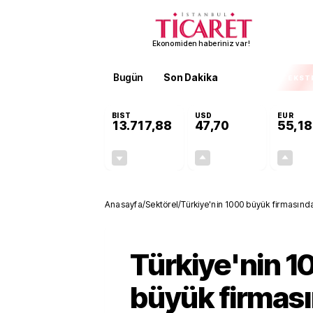
Ekonomiden haberiniz var!
Bugün
Son Dakika
Finans
EKST
BIST
USD
EUR
13.717,88
47,70
55,18
-0,59%
+0,17%
-80,94
0,08
Anasayfa
/
Sektörel
/
Türkiye'nin 1000 büyük firmasınd
Türkiye'nin 1
büyük firmas