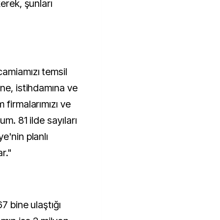
erek, şunları
camiamızı temsil
ine, istihdamına ve
 firmalarımızı ve
um. 81 ilde sayıları
e'nin planlı
r."
7 bine ulaştığı