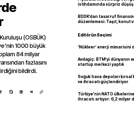
rde
istihdamında sürpriz düşüş
r
BDDK’dan tasarruf finans
düzenlemesi: Taşıt, konut v
limitler değişti
Editörün Seçimi
t Kuruluşu (OSBÜK)
ye'nin 1000 büyük
‘Nükleer’ enerji mimarisini d
toplam 84 milyar
Avdagiç: BTM’yi dünyanın en 
yarısından fazlasını
startup merkezi yaptık
diğini bildirdi.
Soğuk hava depoları kırsal 
ve ihracatı güçlendiriyor
N
Türkiye'nin NATO ülkeleri
ihracatı artıyor: 6,2 milyar d
milyar doları aştı
Kaynak ekle