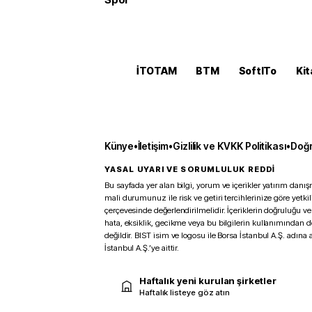
İTOTAM
BTM
SoftITo
Kit
Künye
•
İletişim
•
Gizlilik ve KVKK Politikası
•
Doğr
YASAL UYARI VE SORUMLULUK REDDİ
Bu sayfada yer alan bilgi, yorum ve içerikler yatırım danışm
mali durumunuz ile risk ve getiri tercihlerinize göre yetk
çerçevesinde değerlendirilmelidir. İçeriklerin doğruluğu ve
hata, eksiklik, gecikme veya bu bilgilerin kullanımından 
değildir. BIST isim ve logosu ile Borsa İstanbul A.Ş. adına a
İstanbul A.Ş.’ye aittir.
Haftalık yeni kurulan şirketler
Haftalık listeye göz atın