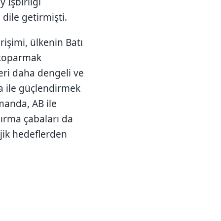
 İşbirliği
dile getirmişti.
rişimi, ülkenin Batı
n koparmak
leri daha dengeli ve
ika ile güçlendirmek
amanda, AB ile
ırma çabaları da
jik hedeflerden