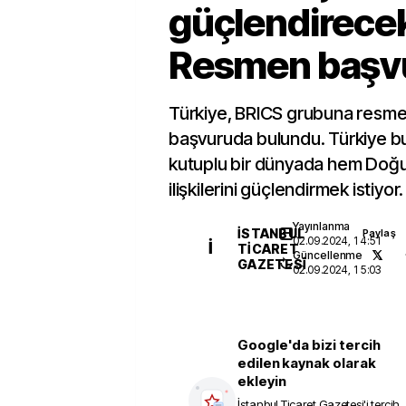
güçlendirece
Resmen başv
Türkiye, BRICS grubuna resmen
başvuruda bulundu. Türkiye bu
kutuplu bir dünyada hem Doğu 
ilişkilerini güçlendirmek istiyor.
Yayınlanma
İSTANBUL
Paylaş
02.09.2024, 14:51
İ
TICARET
Güncellenme
GAZETESI
02.09.2024, 15:03
Google'da bizi tercih
edilen kaynak olarak
ekleyin
İstanbul Ticaret Gazetesi
'i tercih