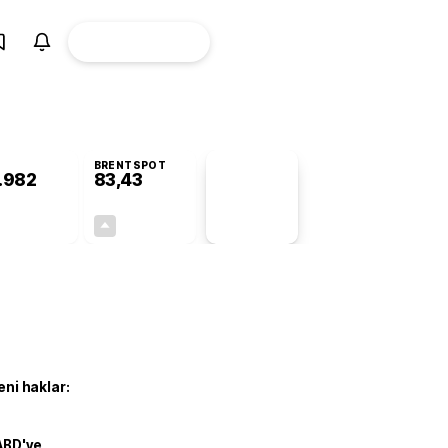
ÜYE
CANLI BORSA
Girişi
BRENTSPOT
.982
83,43
PİYASA
VERİLERİ
+0,30%
+2,37%
+0,00
1,93
eni haklar:
ABD'ye