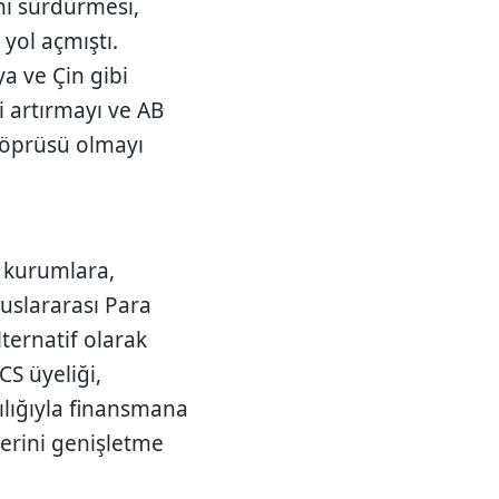
ini sürdürmesi,
yol açmıştı.
ya ve Çin gibi
i artırmayı ve AB
 köprüsü olmayı
luslararası Para
lternatif olarak
CS üyeliği,
ılığıyla finansmana
kilerini genişletme