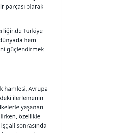
ir parçası olarak
rliğinde
Türkiye
r dünyada hem
rini güçlendirmek
ik hamlesi, Avrupa
ndeki ilerlemenin
lkelerle yaşanan
irken, özellikle
 işgali sonrasında