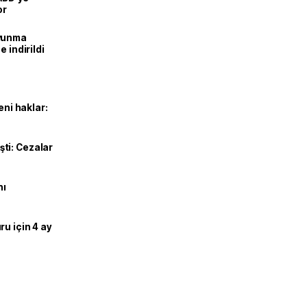
or
avunma
 indirildi
eni haklar:
ti: Cezalar
nı
u için 4 ay