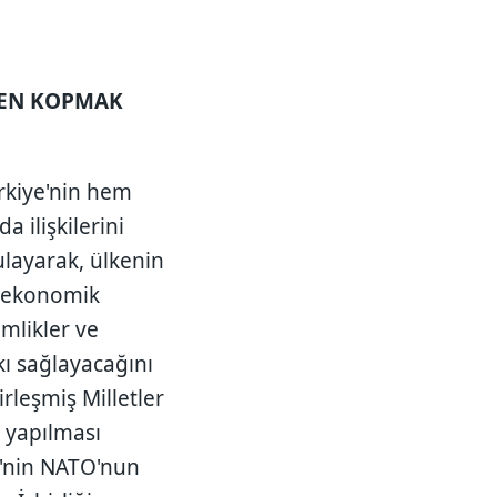
MEN KOPMAK
kiye'nin hem
 ilişkilerini
ulayarak, ülkenin
l ekonomik
imlikler ve
kı sağlayacağını
irleşmiş Milletler
 yapılması
e'nin NATO'nun