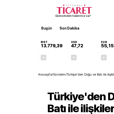
Ekonomiden haberiniz var!
Bugün
Son Dakika
Finans
EKST
BIST
USD
EUR
13.779,39
47,72
55,15
-0,14%
+0,01%
-19,42
0,01
Anasayfa
/
Gündem
/
Türkiye'den Doğu ve Batı ile ili
Türkiye'den 
Batı ile ilişkiler