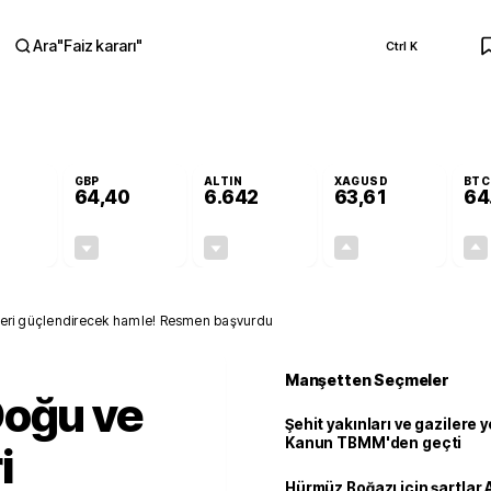
Ara
"
Faiz kararı
"
Ctrl K
RA
GBP
ALTIN
XAGUSD
BTC
64,40
6.642
63,61
64
-0,07%
-0,02%
-0,28%
+0,06%
-0,04
-0,01
-18,96
0,04
şkileri güçlendirecek hamle! Resmen başvurdu
Manşetten Seçmeler
Doğu ve
Şehit yakınları ve gazilere y
Kanun TBMM'den geçti
i
Hürmüz Boğazı için şartlar 