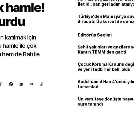
k hamle!
iletildi: İran geri adım atmıy
urdu
Türkiye'den Malezya'ya s
ihracatı: Üç korvet de denize
Editörün Seçimi
 katılmak için
 hamle ile çok
Şehit yakınları ve gazilere y
Kanun TBMM'den geçti
hem de Batı ile
Çocuk Koruma Kanunu değiş
ve yeni tedbirler belli oldu
Abdülhamid Han 4'üncü yılı
N
tamamladı
Üniversiteye dönüşte başvur
süre tanındı
Kaynak ekle