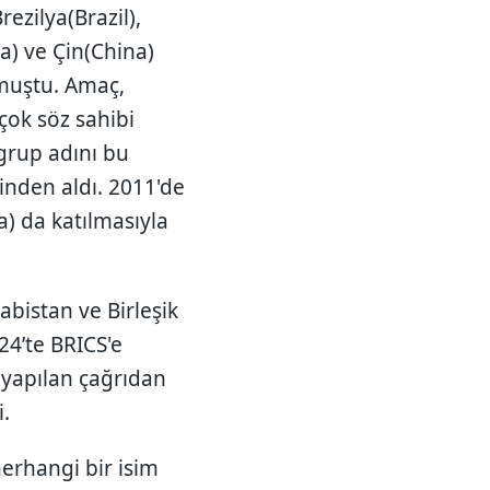
ezilya(Brazil),
a) ve Çin(China)
muştu. Amaç,
çok söz sahibi
 grup adını bu
rinden aldı. 2011'de
a) da katılmasıyla
rabistan ve Birleşik
24’te BRICS'e
e yapılan çağrıdan
i.
herhangi bir isim