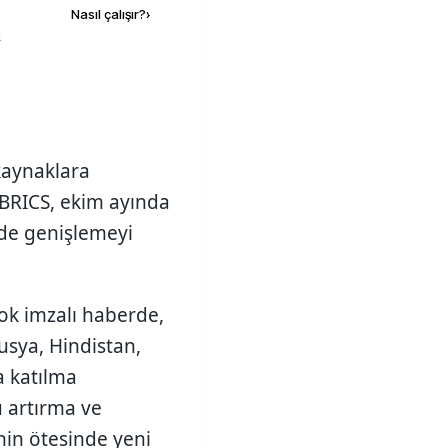
Nasıl çalışır?
›
k
kaynaklara
 BRICS, ekim ayında
de genişlemeyi
ok imzalı haberde,
Rusya, Hindistan,
a katılma
u artırma ve
inin ötesinde yeni